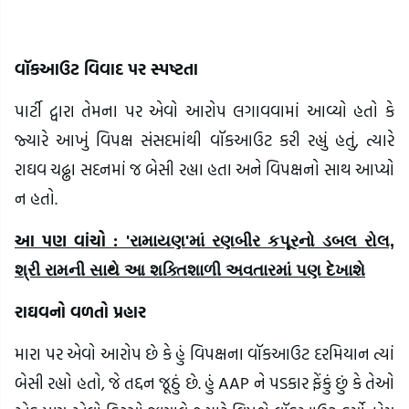
વૉકઆઉટ વિવાદ પર સ્પષ્ટતા
પાર્ટી દ્વારા તેમના પર એવો આરોપ લગાવવામાં આવ્યો હતો કે
જ્યારે આખું વિપક્ષ સંસદમાંથી વૉકઆઉટ કરી રહ્યું હતું, ત્યારે
રાઘવ ચઢ્ઢા સદનમાં જ બેસી રહ્યા હતા અને વિપક્ષનો સાથ આપ્યો
ન હતો.
આ પણ વાંચો :
'રામાયણ'માં રણબીર કપૂરનો ડબલ રોલ,
શ્રી રામની સાથે આ શક્તિશાળી અવતારમાં પણ દેખાશે
રાઘવનો વળતો પ્રહાર
મારા પર એવો આરોપ છે કે હું વિપક્ષના વૉકઆઉટ દરમિયાન ત્યાં
બેસી રહ્યો હતો, જે તદ્દન જૂઠું છે. હું AAP ને પડકાર ફેંકું છું કે તેઓ