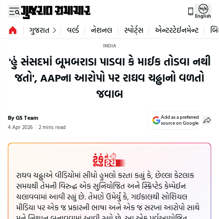
English
ગુજરાત
વર્લ્ડ
નેશનલ
સ્પોર્ટ્સ
એન્ટરટેઈનમેન્ટ
બિ
INDIA
'હું સંસદમાં બૂમબરાડા પાડવા કે માઈક તોડવા નથી
જતો', AAPના આરોપો પર રાઘવ ચઢ્ઢાનો વળતો
જવાબ
By GS Team
Add as a preferred
source on Google
4 Apr 2026
2 mins read
રાઘવ ચઢ્ઢાએ વીડિયોમાં સીધો હુમલો કરતા કહ્યું કે, છેલ્લા કેટલાક
સમયથી તેમની વિરુદ્ધ એક સુનિયોજિત અને સ્ક્રિપ્ટેડ કેમ્પેઈન
ચલાવવામાં આવી રહ્યું છે. તેમણે ઉમેર્યું કે, ગઈકાલથી સોશિયલ
મીડિયા પર એક જ પ્રકારની ભાષા અને એક જ સરખા આરોપો સાથે
મને નિશાન બનાવવામાં આવી રહ્યો છે. આ એક પૂર્વઆયોજિત