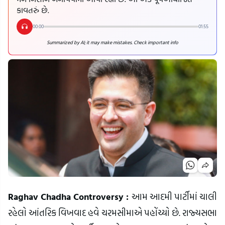
કાવતરું છે.
00:00
01:55
Summarized by AI; it may make mistakes. Check important info
Raghav Chadha Controversy :
આમ આદમી પાર્ટીમાં ચાલી
રહેલો આંતરિક વિખવાદ હવે ચરમસીમાએ પહોંચ્યો છે. રાજ્યસભા