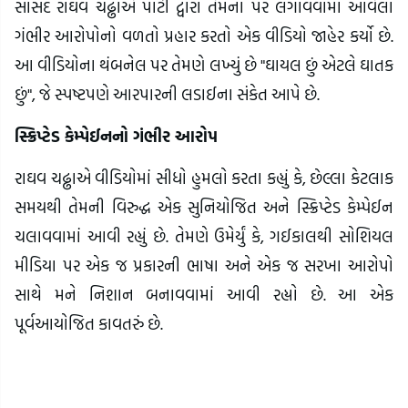
સાંસદ રાઘવ ચઢ્ઢાએ પાર્ટી દ્વારા તેમના પર લગાવવામાં આવેલા
ગંભીર આરોપોનો વળતો પ્રહાર કરતો એક વીડિયો જાહેર કર્યો છે.
આ વીડિયોના થંબનેલ પર તેમણે લખ્યું છે "ઘાયલ છું એટલે ઘાતક
છું", જે સ્પષ્ટપણે આરપારની લડાઈના સંકેત આપે છે.
સ્ક્રિપ્ટેડ કેમ્પેઈનનો ગંભીર આરોપ
રાઘવ ચઢ્ઢાએ વીડિયોમાં સીધો હુમલો કરતા કહ્યું કે, છેલ્લા કેટલાક
સમયથી તેમની વિરુદ્ધ એક સુનિયોજિત અને સ્ક્રિપ્ટેડ કેમ્પેઈન
ચલાવવામાં આવી રહ્યું છે. તેમણે ઉમેર્યું કે, ગઈકાલથી સોશિયલ
મીડિયા પર એક જ પ્રકારની ભાષા અને એક જ સરખા આરોપો
સાથે મને નિશાન બનાવવામાં આવી રહ્યો છે. આ એક
પૂર્વઆયોજિત કાવતરું છે.