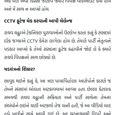
એક પણ એવો કિસ્સો જણાવે જ્યારે વિપક્ષે વૉકઆઉટ કર્યો હોય
અને મેં સાથ ન આપ્યો હોય.
CCTV ફૂટેજ ચેક કરવાની આપી ચેલેન્જ
રાઘવ ચઢ્ઢાએ ટેકનિકલ પુરાવાઓનો ઉલ્લેખ કરતા કહ્યું કે સંસદમાં
દરેક જગ્યાએ CCTV કેમેરા લાગેલા હોય છે. તેમણે પાર્ટી નેતૃત્વને
પડકાર આપ્યો કે તેઓ સંસદના ફૂટેજ કઢાવીને જોઈ લે કે ક્યારે
રાઘવે વિપક્ષનો સાથ છોડ્યો છે.
ષડયંત્રનો શિકાર?
ભાવુક થઈને કહ્યું કે, આ ત્રણ પાયાવિહોણા આરોપોને કારણે જ
તેમને સંસદમાં બોલતા અટકાવવામાં આવ્યા હતા. છેલ્લા કેટલાક
સમયથી રાઘવ ચઢ્ઢાની સક્રિયતા અને પાર્ટી સાથેના તેમના
સંબંધોને લઈને ઘણી અટકળો તેજ બની હતી, જે આ વીડિયો બાદ
હવે ખુલીને સામે આવી ગઈ છે. આ ઘટનાક્રમથી દિલ્હી અને