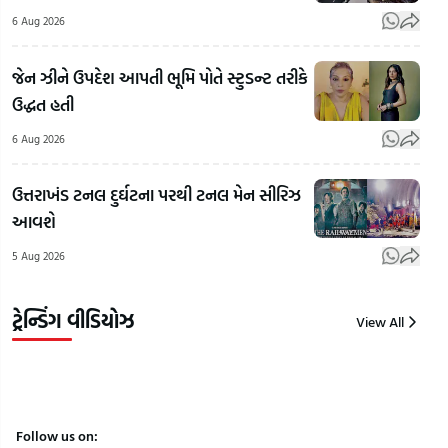
Chief
6 Aug 2026
Mohan
'અમા
Bhagwat
ગુજરાતમાં
મહોલ
જેન ઝીને ઉપદેશ આપતી ભૂમિ પોતે સ્ટુડન્ટ તરીકે
On
જેના પર
કેમ
ઉદ્ધત હતી
LGBTQ:
પ્રતિબંધ
છે?',
LGBTQ+
લાગ્યો એ
પાડ
6 Aug 2026
અને
એનાલોગ
ટોકત
સમલૈંગિક
પનીરની
સબ
ઉત્તરાખંડ ટનલ દુર્ઘટના પરથી ટનલ મેન સીરિઝ
લગ્નો મુદ્દે
ઓળખ
શીખ
આવશે
RSSના
કેવી રીતે
મિત્ર
5 Aug 2026
વડા મોહન
કરી શકાય?
મળી
ભાગવતનું
| Gujarat
સગી
નિવેદન
Samachar
કરી 
ટ્રેન્ડિંગ વીડિયોઝ
View All
6
6
6
Aug
Aug
Aug
2026
2026
2026
Follow us on: