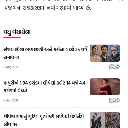
પંજાબના રાજકારણમાં નવો ગરમાવો આવ્યો છે.
વધુ વંચાયેલા
સંજય લીલા ભણશાળી અને કરીના વચ્ચે 25 વર્ષે
સમાધાન
6 Aug 2026
માધુરીએ 1.94 કરોડમાં લીધેલો ફલેટ 14 વર્ષે 4.4
કરોડમાં વેચ્યો
6 Aug 2026
દીપિકા રાકાનું શૂટિંગ પૂર્ણ કરી સપ્ટે.થી મેટર્નિટી
લીવ પર
RSS