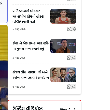
કે
.
પાકિસ્તાનનો બોક્સર
ગ્લાસગોમાં ટીમની હોટલ
છોડીને ભાગી ગયો
5 Aug 2026
ઈમરાને એક દાયકા બાદ સ્ક્રીન
પર પુનરાગમન કન્ફર્મ કર્યું
5 Aug 2026
સંજય લીલા ભણશાળી અને
કરીના વચ્ચે 25 વર્ષે સમાધાન
6 Aug 2026
₹4200
ઝાંસી-
કરોડના ખર્ચે
કાનપુર
ટ્રેન્ડિંગ વીડિયોઝ
View All