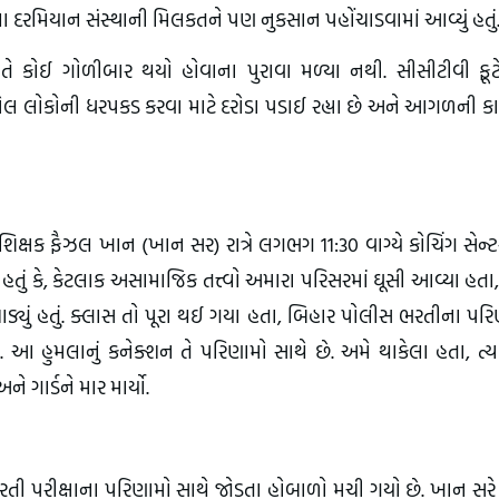
ા દરમિયાન સંસ્થાની મિલકતને પણ નુકસાન પહોંચાડવામાં આવ્યું હતું
તે કોઈ ગોળીબાર થયો હોવાના પુરાવા મળ્યા નથી. સીસીટીવી ફૂટે
મેલ લોકોની ધરપકડ કરવા માટે દરોડા પડાઈ રહ્યા છે અને આગળની ક
્ષક ફૈઝલ ખાન (ખાન સર) રાત્રે લગભગ 11:30 વાગ્યે કોચિંગ સેન્
 હતું કે, કેટલાક અસામાજિક તત્ત્વો અમારા પરિસરમાં ઘૂસી આવ્યા હતા, 
ડ્યું હતું. ક્લાસ તો પૂરા થઈ ગયા હતા, બિહાર પોલીસ ભરતીના પર
ે. આ હુમલાનું કનેક્શન તે પરિણામો સાથે છે. અમે થાકેલા હતા, ત્ય
ગાર્ડને માર માર્યો.
 પરીક્ષાના પરિણામો સાથે જોડતા હોબાળો મચી ગયો છે. ખાન સરે 