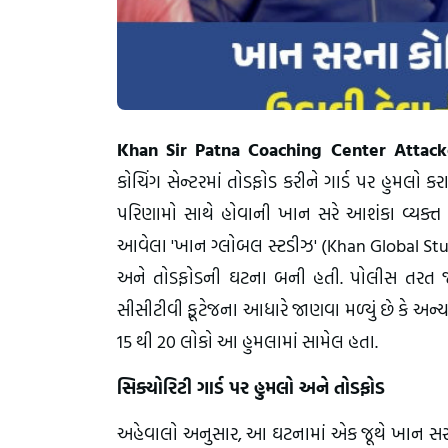
Khan Sir Patna Coaching Center Attac
કોચિંગ સેન્ટરમાં તોડફોડ કરીને ગાર્ડ પર હુમલ
પરિણામો સાથે હોવાની ખાન સરે આશંકા વ્યક્ત ક
આવેલા 'ખાન ગ્લોબલ સ્ટડીઝ' (Khan Global Studies
અને તોડફોડની ઘટના બની હતી. પોલીસ તરત જ 
સીસીટીવી ફૂટેજના આધારે જાણવા મળ્યું છે કે અન્ય એ
15 થી 20 લોકો આ હુમલામાં સામેલ હતા.
સિક્યોરિટી ગાર્ડ પર હુમલો અને તોડફોડ
અહેવાલો અનુસાર, આ ઘટનામાં એક જૂથે ખાન સરના કોચ