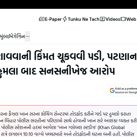
E-Paper
Tunku Ne Tach
Videos
Web 
મુંબઈ
મેગેઝિન
ાવવાની કિંમત ચૂકવવી પડી, પટણાન
ર હુમલા બાદ સનસનીખેજ આરોપ
Add as a preferr
source on Goog
ના ફૈઝલ ખાન સરના કોચિંગ સેન્ટરમાં તોડફોડ કરીને ગાર્ડ પર હુમલો કરાતા
શન બિહાર પોલીસ ભરતીના પરિણામો સાથે હોવાની ખાન સરે આશંકા વ્યક્ત કરી
ુઆં પોલીસ સ્ટેશનની હદમાં આવેલા 'ખાન ગ્લોબલ સ્ટડીઝ' (Khan Global
ની રાત્રે લગભગ 10:10 વાગ્યે પથ્થરમારો અને તોડફોડની ઘટના બની હતી. પોલીસ