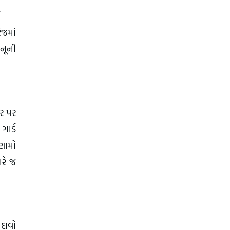
.
જમાં
ાનૂની
ટર પર
ગાર્ડ
િણામો
ારે જ
દાવો