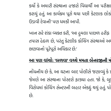
કર્યો કે અમારી સંસ્થાના હજારો વિદ્યાર્થી આ પ
કરાયું હતું. આ કાર્યક્રમ પૂરો થયા પછી કેટલાક 
ઉડાવી દેવાની’ પણ ધમકી આપી.
ખાન સરે શંકા વ્યક્ત કરી, ‘આ હુમલા પાછળ હરીફ
તપાસ હેઠળ છે, પરંતુ કેટલીક કોચિંગ સંસ્થાઓ અ
ભણવાનો પૂરેપૂરો અધિકાર છે.’
આ પણ વાંચો: 'બળવા' વચ્ચે મમતા બેનરજીની મોટી
નોંધનીય છે કે, આ ઘટના બાદ પોલીસે જણાવ્યું કે 
જેમણે આ સંસ્થાના પોસ્ટરો ફાડ્યા હતા. જો કે, બ
વિરોધમાં કોચિંગ સેન્ટરની બહાર એકઠું થયું હતું
છે.