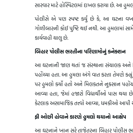
સારવાર માટે હોસ્પિટલમાં દાખલ કરાયા છે. આ હુમલ
પોલીસે એ પણ સ્પષ્ટ કર્યું છે કે, આ ઘટના વખ
ગોળીબારની કોઈ પુષ્ટિ થઈ નથી. આ હુમલામાં સા
કાર્યવાહી ચાલુ છે.
બિહાર પોલીસ ભરતીના પરિણામોનું કનેક્શન
આ ઘટનાની જાણ થતાં જ સંસ્થાના સંચાલક અને શિક
પહોંચ્યા હતા. આ હુમલા અંગે વાત કરતા તેમણે કહ્યું
પર હુમલો કર્યો હતો અને મિલકતને નુકસાન પહોંચા
આવ્યા હતા, જેમાં હજારો વિદ્યાર્થીઓ પાસ થયા છ
કેટલાક અસામાજિક તત્ત્વો આવ્યા, ધમકીઓ આપી અને 
ફી ઓછી હોવાને કારણે હુમલો થયાનો આક્ષેપ
આ ઘટનાને ખાન સરે તાજેતરના બિહાર પોલીસ ભરતી