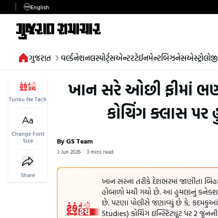
English
ગુજરાત
વર્લ્ડ
નેશનલ
સ્પોર્ટ્સ
એન્ટરટેઈનમેન્ટ
બિઝનેસ
એસ્ટ્રોલોજી
ખાન સરે ઓછી ફીમાં ભણ
Tunku Ne Tach
કોચિંગ ક્લાસ પ
Change Font
By GS Team
Size
3 Jun 2026
3 mins read
Share
ખાન સરના તરીકે દેશભરમાં જાણીતા બિહાર
હોબાળો મચી ગયો છે. આ હુમલાનું કનેક્
છે. પટણા પોલીસે જણાવ્યું છે કે, કદમક
Studies) કોચિંગ ઇન્સ્ટિટ્યૂટ પર 2 જૂન