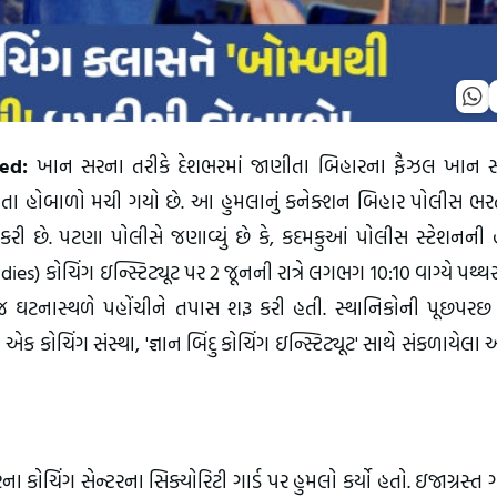
ked:
ખાન સરના તરીકે દેશભરમાં જાણીતા બિહારના ફૈઝલ ખાન 
ો કરાતા હોબાળો મચી ગયો છે. આ હુમલાનું કનેક્શન બિહાર પોલીસ ભ
રી છે. પટણા પોલીસે જણાવ્યું છે કે, કદમકુઆં પોલીસ સ્ટેશનની 
) કોચિંગ ઇન્સ્ટિટ્યૂટ પર 2 જૂનની રાત્રે લગભગ 10:10 વાગ્યે પથ્થ
ઘટનાસ્થળે પહોંચીને તપાસ શરૂ કરી હતી. સ્થાનિકોની પૂછપરછ
ક કોચિંગ સંસ્થા, 'જ્ઞાન બિંદુ કોચિંગ ઇન્સ્ટિટ્યૂટ' સાથે સંકળાયેલા
િંગ સેન્ટરના સિક્યોરિટી ગાર્ડ પર હુમલો કર્યો હતો. ઇજાગ્રસ્ત ગા