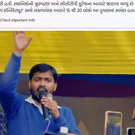
ી હતી. સ્થાનિકોની પૂછપરછ અને સીસીટીવી ફૂટેજના આધારે જાણવા મળ્યું છે 
ચિંગ ઇન્સ્ટિટ્યૂટ' સાથે સંકળાયેલા આશરે 15 થી 20 લોકો આ હુમલામાં સામેલ હતા
 Check important info