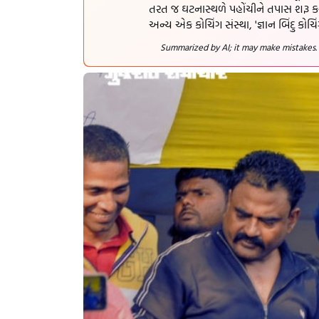
તરત જ ઘટનાસ્થળે પહોંચીને તપાસ શરૂ કર
અન્ય એક કોચિંગ સંસ્થા, 'જ્ઞાન બિંદુ કો
Summarized by AI; it may make mistakes.