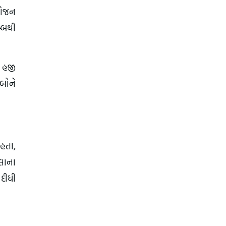
આયોજન
મ્બથી
ો હજી
ીબોને
 હતા,
મલાના
 દીધી