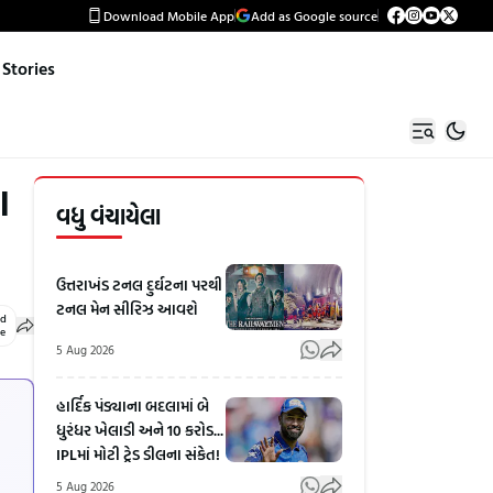
Download Mobile App
Add as Google source
Stories
ા
વધુ વંચાયેલા
ઉત્તરાખંડ ટનલ દુર્ઘટના પરથી
ટનલ મેન સીરિઝ આવશે
ed
le
5 Aug 2026
હાર્દિક પંડ્યાના બદલામાં બે
ધુરંધર ખેલાડી અને 10 કરોડ...
IPLમાં મોટી ટ્રેડ ડીલના સંકેત!
5 Aug 2026