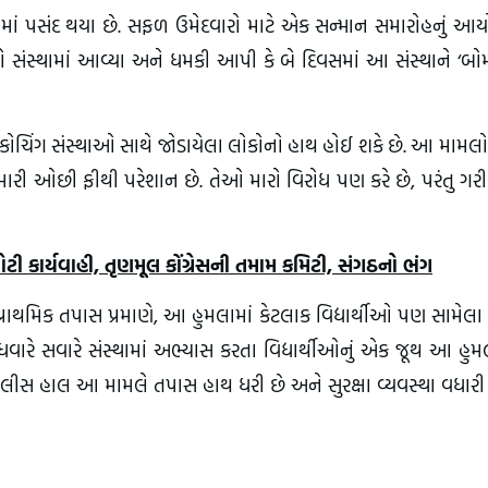
રીક્ષામાં પસંદ થયા છે. સફળ ઉમેદવારો માટે એક સન્માન સમારોહનું 
લોકો સંસ્થામાં આવ્યા અને ધમકી આપી કે બે દિવસમાં આ સંસ્થાને ‘બો
 કોચિંગ સંસ્થાઓ સાથે જોડાયેલા લોકોનો હાથ હોઈ શકે છે. આ મામલ
મારી ઓછી ફીથી પરેશાન છે. તેઓ મારો વિરોધ પણ કરે છે, પરંતુ ગર
 કાર્યવાહી, તૃણમૂલ કોંગ્રેસની તમામ કમિટી, સંગઠનો ભંગ
પ્રાથમિક તપાસ પ્રમાણે, આ હુમલામાં કેટલાક વિદ્યાર્થીઓ પણ સામેલા
ુધવારે સવારે સંસ્થામાં અભ્યાસ કરતા વિદ્યાર્થીઓનું એક જૂથ આ હુ
. પોલીસ હાલ આ મામલે તપાસ હાથ ધરી છે અને સુરક્ષા વ્યવસ્થા વધારી