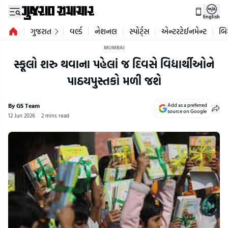
English
ગુજરાત
વર્લ્ડ
નેશનલ
સ્પોર્ટ્સ
એન્ટરટેઈનમેન્ટ
બિ
MUMBAI
સ્કૂલો શરુ થવાના પહેલાં જ દિવસે વિદ્યાર્થીઓને
પાઠયપુસ્તકો મળી જશે
By GS Team
Add as a preferred
source on Google
12 Jun 2026
2 mins read