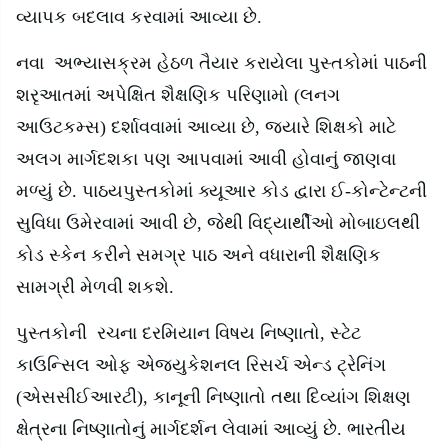
વ્યાપક બદલાવ કરવામાં આવ્યા છે.
નવા અભ્યાસક્રમ હેઠળ તૈયાર કરાયેલા પુસ્તકોમાં પાઠની
શરૃઆતમાં અપેક્ષિત શૈક્ષણિક પરિણામો (લનગ
આઉટકમ્સ) દર્શાવવામાં આવ્યા છે
,
જ્યારે શિક્ષકો માટે
અલગ માર્ગદશકા પણ આપવામાં આવી હોવાનું જાણવા
મળ્યું છે. પાઠયપુસ્તકોમાં ક્યૂઆર કોડ દ્વારા ઈ-કોન્ટેન્ટની
સુવિધા ઉમેરવામાં આવી છે
,
જેથી વિદ્યાર્થીઓ મોબાઇલથી
કોડ સ્કેન કરીને સમગ્ર પાઠ અને વધારાની શૈક્ષણિક
સામગ્રી મેળવી શકશે.
પુસ્તકોની રચના દરમિયાન વિષય નિષ્ણાતો
,
સ્ટેટ
કાઉન્સિલ ઓફ એજ્યુકેશનલ રિસર્ચ એન્ડ ટ્રેનિંગ
(એસસીઈઆરટી)
,
કાનૂની નિષ્ણાતો તથા દિવ્યાંગ શિક્ષણ
ક્ષેત્રના નિષ્ણાતોનું માર્ગદર્શન લેવામાં આવ્યું છે. ભારતીય