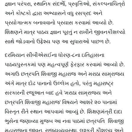
જ્ઞાાન પરંપરા
,
સ્થાનિક સંદર્ભાે
,
પ્રવૃત્તિઓ
,
સંકલ્પનાચિત્રો
અને કોષ્ટકો દ્વારા અભ્યાસને વધુ રસપ્રદ અને
પ્રયોગાત્મક બનાવવાનો પ્રયાસ કરવામાં આવ્યો છે.
શિક્ષણને માત્ર પાઠય જ્ઞાાન પૂરતું ન રાખીને જીવનકૌશલ્યો
સાથે જોડવાનો ઉદ્દેશ્ય પણ આ સુધારાઓ પાછળ છે.
દરમિયાન સીબીએસઈના ધોરણ-૮ના ઇતિહાસના
પાઠયપુસ્તકમાં પણ મહત્વપૂર્ણ ફેરફાર કરવામાં આવ્યો છે.
અગાઉ છત્રપતિ શિવાજી મહારાજ અને મરાઠા સામ્રાજ્ય
અંગે માત્ર દોઢ પાનાનો ઉલ્લેખ હતો
,
પરંતુ મહારાષ્ટ્ર
સરકારની રજૂઆત બાદ હવે
'
મરાઠા સામ્રાજ્ય અને
છત્રપતિ શિવાજી મહારાજ
'
વિષયને આશરે ૨૦ પાનામાં
વિસ્તૃત રીતે સ્થાન આપવામાં આવ્યું છે. શિક્ષણમંત્રી દાદા
ભુસેના જણાવ્યા મુજબ આ નવા પાઠમાં છત્રપતિ શિવાજી
મહારાજના જીવન
,
રાજ્યવ્યવસ્થા
,
લશ્કરી કૌશલ્ય અને