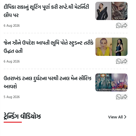
દીપિકા રાકાનું શૂટિંગ પૂર્ણ કરી સપ્ટે.થી મેટર્નિટી
લીવ પર
RSS
Chief
6 Aug 2026
Mohan
Bhagwat
ગુજર
જેન ઝીને ઉપદેશ આપતી ભૂમિ પોતે સ્ટુડન્ટ તરીકે
Mohan
On
જેના
ઉદ્ધત હતી
Bhagwat
LGBTQ:
પ્રત
On Gen Z:
LGBTQ+
લાગ્
6 Aug 2026
RSSના
અને
એના
સરસંઘચાલક
સમલૈંગિક
પની
ઉત્તરાખંડ ટનલ દુર્ઘટના પરથી ટનલ મેન સીરિઝ
મોહન
લગ્નો મુદ્દે
ઓ
આવશે
ભાગવતે
RSSના
કેવી 
5 Aug 2026
બતાવ્યો જેન
વડા મોહન
કરી
ઝી પર
ભાગવતનું
| Gu
ભરોસો!
નિવેદન
Sam
ટ્રેન્ડિંગ વીડિયોઝ
View All
7
6
6
Aug
Aug
Aug
2026
2026
2026