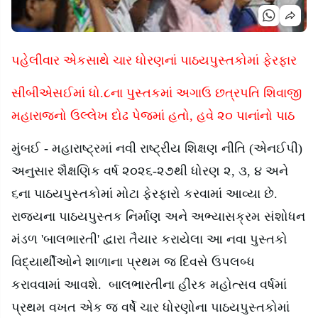
પહેલીવાર એકસાથે ચાર ધોરણનાં પાઠયપુસ્તકોમાં ફેરફાર
સીબીએસઈમાં ધો.૮ના પુસ્તકમાં અગાઉ છત્રપતિ શિવાજી
મહારાજનો ઉલ્લેખ દોઢ પેજમાં હતો
,
હવે ૨૦ પાનાંનો પાઠ
મુંબઈ - મહારાષ્ટ્રમાં નવી રાષ્ટ્રીય શિક્ષણ નીતિ (એનઈપી)
અનુસાર શૈક્ષણિક વર્ષ ૨૦૨૬-૨૭થી ધોરણ ૨
,
૩
,
૪ અને
૬ના પાઠયપુસ્તકોમાં મોટા ફેરફારો કરવામાં આવ્યા છે.
રાજ્યના પાઠયપુસ્તક નિર્માણ અને અભ્યાસક્રમ સંશોધન
મંડળ
'
બાલભારતી
'
દ્વારા તૈયાર કરાયેલા આ નવા પુસ્તકો
વિદ્યાર્થીઓને શાળાના પ્રથમ જ દિવસે ઉપલબ્ધ
કરાવવામાં આવશે. બાલભારતીના હીરક મહોત્સવ વર્ષમાં
પ્રથમ વખત એક જ વર્ષે ચાર ધોરણોના પાઠયપુસ્તકોમાં