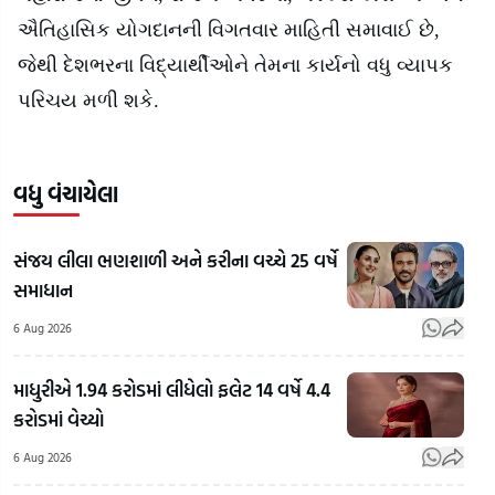
ઐતિહાસિક યોગદાનની વિગતવાર માહિતી સમાવાઈ છે
,
જેથી દેશભરના વિદ્યાર્થીઓને તેમના કાર્યનો વધુ વ્યાપક
પરિચય મળી શકે.
વધુ વંચાયેલા
સંજય લીલા ભણશાળી અને કરીના વચ્ચે 25 વર્ષે
સમાધાન
6 Aug 2026
માધુરીએ 1.94 કરોડમાં લીધેલો ફલેટ 14 વર્ષે 4.4
કરોડમાં વેચ્યો
6 Aug 2026