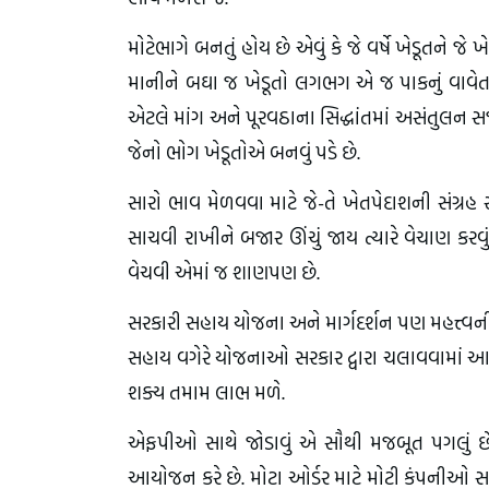
મોટેભાગે બનતું હોય છે એવું કે જે વર્ષે ખેડૂતને 
માનીને બઘા જ ખેડૂતો લગભગ એ જ પાકનું વાવેત
એટલે માંગ અને પૂરવઠાના સિદ્ધાંતમાં અસંતુલન સર્જ
જેનો ભોગ ખેડૂતોએ બનવું પડે છે.
સારો ભાવ મેળવવા માટે જે-તે ખેતપેદાશની સંગ્રહ સ
સાચવી રાખીને બજાર ઊંચું જાય ત્યારે વેચાણ કરવ
વેચવી એમાં જ શાણપણ છે.
સરકારી સહાય યોજના અને માર્ગદર્શન પણ મહત્ત્વની ભ
સહાય વગેરે યોજનાઓ સરકાર દ્વારા ચલાવવામાં આવે
શક્ય તમામ લાભ મળે.
એફપીઓ સાથે જોડાવું એ સૌથી મજબૂત પગલું છે. 
આયોજન કરે છે. મોટા ઓર્ડર માટે મોટી કંપનીઓ સા