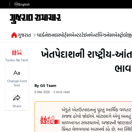
English
ગુજરાત
વર્લ્ડ
નેશનલ
સ્પોર્ટ્સ
એન્ટરટેઈનમેન્ટ
બિઝનેસ
એસ્ટ્રોલોજી
ખેતપેદાશની રાષ્ટ્રીય-આં
Tunku Ne Tach
ભાવ
Change Font
By GS Team
Size
6 Mar 2026
3 mins read
Share
ખેડૂતે ખેતઉત્પાદનનું પૂરતું આર્થિક વળ
સજ્જ હોવો જોઈએ. મોટાભાગે એવું બનતું હ
માળખાગત સમસ્યાઓ, બજારની જાણકારીના અ
કિંમત મેળવવામાં અસમર્થ રહે છે. આ સ્થિ