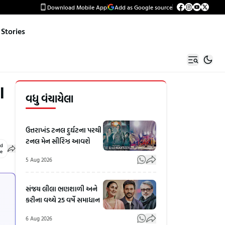
Download Mobile App
Add as Google source
Stories
ા
વધુ વંચાયેલા
ઉત્તરાખંડ ટનલ દુર્ઘટના પરથી
ટનલ મેન સીરિઝ આવશે
ed
le
5 Aug 2026
સંજય લીલા ભણશાળી અને
કરીના વચ્ચે 25 વર્ષે સમાધાન
6 Aug 2026