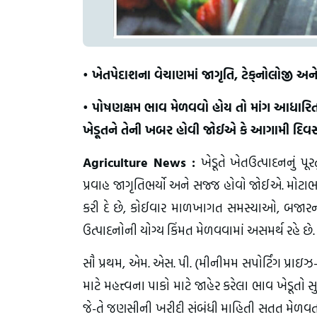
• ખેતપેદાશના વેચાણમાં જાગૃતિ, ટેક્‌નોલોજી અન
• પોષણક્ષમ ભાવ મેળવવો હોય તો માંગ આધારિત 
ખેડૂતને તેની ખબર હોવી જોઈએ કે આગામી દિવસોમ
Agriculture News :
ખેડૂતે ખેતઉત્પાદનનું 
પ્રવાહ જાગૃતિભર્યો અને સજ્જ હોવો જોઈએ. મોટાભા
કરી દે છે, કોઈવાર માળખાગત સમસ્યાઓ, બજારની
ઉત્પાદનોની યોગ્ય કિંમત મેળવવામાં અસમર્થ રહે છે
સૌ પ્રથમ, એમ. એસ. પી. (મીનીમમ સપોર્ટિંગ પ્રા
માટે મહત્ત્વના પાકો માટે જાહેર કરેલા ભાવ ખેડૂતો
જે-તે જણસીની ખરીદી સંબંધી માહિતી સતત મેળવતા રહ