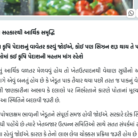
ે સહકારથી આર્થિક સમૃદ્ધિ
કૃષિ પેદાશનું વાવેતર કરવું જોઈએ, કોઈ પણ સિઝન શરૂ થાય તે પ
ાં કઈ કૃષિ પેદાશની મહત્તમ માંગ રહેશે
પૂરતું આર્થિક વળતર મેળવવું હોય તો ખેતઉત્પાદનથી વેચાણ સુધીન
ગે એવું બનતું હોય છે કે ખેડૂત પાક તૈયાર થયા પછી તરત જ પાકનું 
 જાણકારીના અભાવ કે દલાલો પર નિર્ભરતાને કારણે પોતાનાં મૂલ્
. આ સ્થિતિને બદલવી જરૂરી છે.
ઇઝ-પોષણક્ષમ ભાવ)ની ખેડૂતને સંપૂર્ણ સમજ હોવી જોઈએ. સરકારે દરેક
 સુધી પહોંચે છે ત્યારે ખેતબજાર ઉત્પન્ન સમિતિઓ સાથે સતત સંપર્કમાં 
ેવું જોઈએ. કારણ કે તેનો લાભ લેવા ચોક્કસ પ્રક્રિયા જરૂરી હોય છે ત