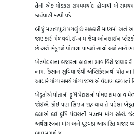
તેની એક ચોક્કસ સમયમર્યાદા હોવાથી એ સમયમર્યાદા
કાર્યવાહી કરવી પડે.
બીજું મહત્ત્વપૂર્ણ પગલું છે સહકારી માધ્યમો અને
જાણકારી મેળવવી. ઈ-નામ જેવા ઓનલાઈન પ્લેટફોર્મ
છે અને ખેડૂતને પોતાના પાકનો સાચો અને સારો ભા
ખેતપેદાશના બજારના હાલના ભાવ વિશે જાણકારી હ
નામ, કિસાન સુવિઘા જેવી એપ્લિકેશનથી પોતાના
આધારે યોગ્ય સમયે યોગ્ય જગ્યાએ વેચાણ કરવાનો 
ખેડૂતોએ પોતાની કૃષિ પેદાશનો પોષણક્ષમ ભાવ મેળવ
જોઈએ. કોઈ પણ સિઝન શરૂ થાય તે પહેલા ખેડૂતને 
કક્ષાએ કઈ કૃષિ પેદાશની મહત્તમ માંગ રહેશે. જ
અર્થશાસ્ત્રના માંગ અને પૂરવઠા આધારિત બજાર વ્યવ
ભાવ મળશે જ.