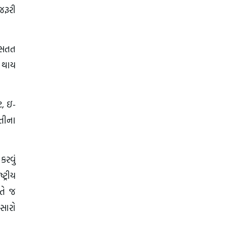
જરૂરી
ી સતત
ર થાય
, ઇ-
તીના
કરવું
ટ્રીય
ીતે જ
 સારો