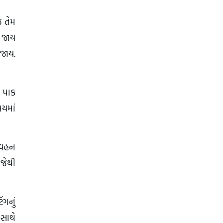
જ તેમ
 જાય
 જાય.
ં પાક
મયમાં
રિવહન
 જેથી
ંગનું
 સાથે