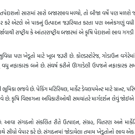
જે ખેતપેદાશનો સારામાં સારો બજારભાવ મળ્યો, તો બીજા વર્ષે પણ મળશે 
ર કરે એટલે એ પાકનું ઉત્પાદન જરૂરિયાત કરતા પણ અનેકગણું વધી
ાવાથી રાષ્ટ્રીય કે આંતરરાષ્ટ્રીય બજારમાં એ કૃષિ પેદાશનો ભાવ ગગડી
ુવિધા પણ ખેડૂતો માટે ખૂબ જરૂરી છે. કોલ્ડસ્ટોરેજ, ગોડાઉન વગેરેમા
ું વધુ નફાકારક બને છે. સંઘર્ષ કરીને ઊગાડેલી ઉપજને નફાકારક સ
ૂમિકા ભજવે છે. પેકિંગ મટિરિયલ, માર્કેટ ડેવલપમેન્ટ માટે ગ્રાન્ટ, પ
 છે. કૃષિ વિભાગના અધિકારીઓથી સમયાંતરે માર્ગદર્શન લેવું જોઈએ
આવા સંગઠનો સંકલિત રીતે ઉત્પાદન, સંગ્રહ, વિતરણ અને માર્કેટિ
થે સીધો વેપાર કરે છે. સંગઠનમાં જોડાયેલા તમામ ખેડૂતોનો ભાવ એક