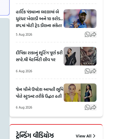
હાર્દિક પંડ્યાના બદલામાં બે
ધુરંધર ખેલાડી અને 10 કરોડ...
IPLમાં મોટી ટ્રેડ ડીલના સંકેત!
5 Aug 2026
દીપિકા રાકાનું શૂટિંગ પૂર્ણ કરી
સપ્ટે.થી મેટર્નિટી લીવ પર
6 Aug 2026
જેન ઝીને ઉપદેશ આપતી ભૂમિ
પોતે સ્ટુડન્ટ તરીકે ઉદ્ધત હતી
6 Aug 2026
Tarun
સ્પેસએક્સના
Tejpal
ફાલ્કન-9
ટ્રેન્ડિંગ વીડિયોઝ
View All