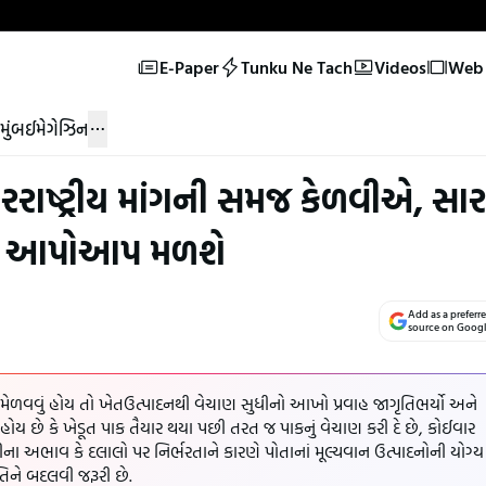
E-Paper
Tunku Ne Tach
Videos
Web 
મુંબઈ
મેગેઝિન
તરરાષ્ટ્રીય માંગની સમજ કેળવીએ, સાર
 આપોઆપ મળશે
Add as a preferr
source on Goog
તર મેળવવું હોય તો ખેતઉત્પાદનથી વેચાણ સુધીનો આખો પ્રવાહ જાગૃતિભર્યો અને
ોય છે કે ખેડૂત પાક તૈયાર થયા પછી તરત જ પાકનું વેચાણ કરી દે છે, કોઈવાર
ભાવ કે દલાલો પર નિર્ભરતાને કારણે પોતાનાં મૂલ્યવાન ઉત્પાદનોની યોગ્ય
તિને બદલવી જરૂરી છે.