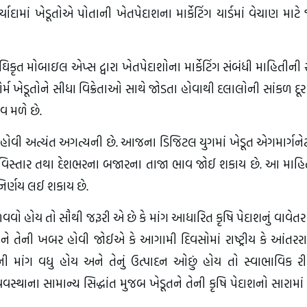
માં ખેડૂતોએ પોતાની ખેતપેદાશના માર્કેટિંગ યાર્ડમાં વેચાણ માટે 
 અઘિકૃત મોબાઇલ એપ્સ દ્વારા ખેતપેદાશોના માર્કેટિંગ સંબંધી માહિતીન
 ખેડૂતોને સીધા વિક્રેતાઓ સાથે જોડતા હોવાથી દલાલોની સાંકળ દૂ
વ મળે છે.
ોવી અત્યંત અગત્યની છે. આજના ડિજિટલ યુગમાં ખેડૂત એગમાર્ગનેટ
 વિસ્તાર તથા દેશભરના બજારના તાજા ભાવ જોઈ શકાય છે. આ માહિ
નિર્ણય લઈ શકાય છે.
વો હોય તો સૌથી જરૂરી એ છે કે માંગ આધારિત કૃષિ પેદાશનું વાવેતર 
તેની ખબર હોવી જોઈએ કે આગામી દિવસોમાં રાષ્ટ્રીય કે આંતરરાષ્
ેની માંગ વધુ હોય અને તેનું ઉત્પાદન ઓછું હોય તો સ્વાભાવિક ર
સ્થાના સામાન્ય સિદ્ધાંત મુજબ ખેડૂતને તેની કૃષિ પેદાશનો સારામાં