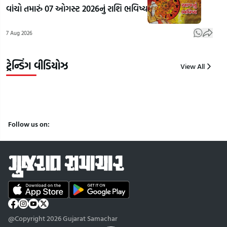
વાંચો તમારું 07 ઓગસ્ટ 2026નું રાશિ ભવિષ્ય
ફેવરિટ
ઉડતી કાર!
રાહુ
ભાજપ
'HAPIDA
ગાંધ
7 Aug 2026
નેતા કોણ?
SKYNeX'
કર્યો
| Gujarat
નું સફળ
| Gu
Samacha
ટેસ્ટિંગ
Sam
ટ્રેન્ડિંગ વીડિયોઝ
View All
7
7
7
Aug
Aug
Aug
2026
2026
2026
Follow us on:
@Copyright 2026 Gujarat Samachar