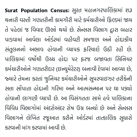
Surat Population Census:
સુરત મહાનગરપાલિકામાં શરૂ
થનારી વસ્તી ગણતરીની કામગીરી માટે કર્મચારીઓ ફિલ્ડમાં જાય
તે પહેલાં જ વિવાદ ઊભો થયો છે. સેન્સસ વિભાગ દ્વારા બહાર
પાડવામાં આવેલા ઓર્ડરમાં વહીવટી સમજણ અને હોદ્દાકીય
સંતુલનનો અભાવ હોવાની વ્યાપક ફરિયાદો ઉઠી રહી છે.
પાલિકામાં વર્ષોથી ઉચ્ચ હોદ્દા પર ફરજ બજાવતા સિનિયર
કર્મચારીઓને ગણતરીદાર (ઇન્યુમેરેટર) બનાવી દેવામાં આવ્યા છે,
જ્યારે તેમના કરતાં જુનિયર કર્મચારીઓને સુપરવાઇઝર તરીકેની
સત્તા સોંપાતા હોદ્દાની ગરિમા અને આત્મસન્માન પર ઘા પડ્યો
હોવાની લાગણી વ્યાપી છે. આ વિસંગતતા સામે હવે પાલિકાના
વિવિધ વિભાગોમાં અંદરોઅંદર રોષ ઉગ્ર બન્યો છે અને સેન્સસ
વિભાગને લેખિત રજૂઆત કરીને ઓર્ડરમાં તાત્કાલિક સુધારો
કરવાની માંગ કરવામાં આવી છે.