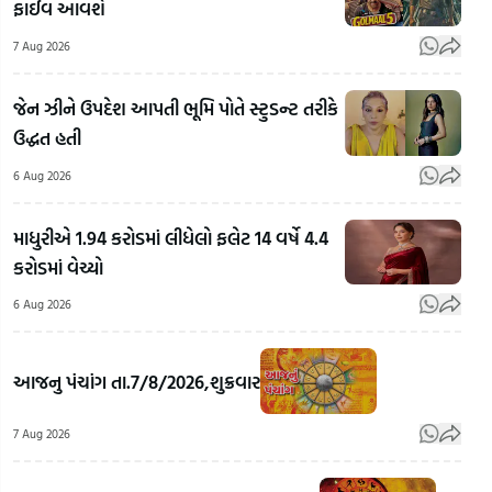
ફાઈવ આવશે
7 Aug 2026
જેન ઝીને ઉપદેશ આપતી ભૂમિ પોતે સ્ટુડન્ટ તરીકે
ઉદ્ધત હતી
6 Aug 2026
માધુરીએ 1.94 કરોડમાં લીધેલો ફલેટ 14 વર્ષે 4.4
કરોડમાં વેચ્યો
6 Aug 2026
Rahul
Gandhi's
અલમોડાના
Rah
Favourite
રવિ ટમ્ટાએ
Gan
આજનુ પંચાંગ તા.7/8/2026,શુક્રવાર
BJP
બનાવી
Vid
Leader:
ભારતની
E20
7 Aug 2026
રાહુલ
પહેલી
ફ્યુઅ
ગાંધીના
ઈલેક્ટ્રિક
વિપક