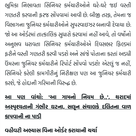
ભૂમિકા નિભાવતા સિનિયર કર્મચારીઓને ઘરે-ઘરે જઈ વસ્તી
ગણતરી કરવાની ફરજ સોંપવામાં આવી છે. બીજી તરફ, તેમના જ
વિભાગના જુનિયર કર્મચારીઓને સુપરવાઇઝર બનાવી દેવાયા છે.
જો આ ઓર્ડરમાં તાત્કાલિક સુધારો કરવામાં નહીં આવે, તો વર્ષોનો
અનુભવ ધરાવતા સિનિયર કર્મચારીઓએ દિવસભર ફિલ્ડમાં
ફરીને વસ્તી ગણતરી કરવી પડશે અને સાંજે પોતાના કરતાં અડધી
ઉંમરના જુનિયર કર્મચારીને રિપોર્ટ સોંપવો પડશે! એટલું જ નહીં,
સિનિયરે કરેલી કામગીરીનું નિરીક્ષણ પણ આ જુનિયર કર્મચારી
કરશે, જે હોદ્દાની ગરિમાની વિરુદ્ધ છે.
આ પણ વાંચો: 'આ ગામનો નિયમ છે..', થરાદમાં
અસ્પૃશ્યતાની ગંભીર ઘટના, સલૂન સંચાલકે દલિતના વાળ
કાપવાની ના પાડી
વહીવટી અભ્યાસ વિના ઓર્ડર કરાયાની ચર્ચા