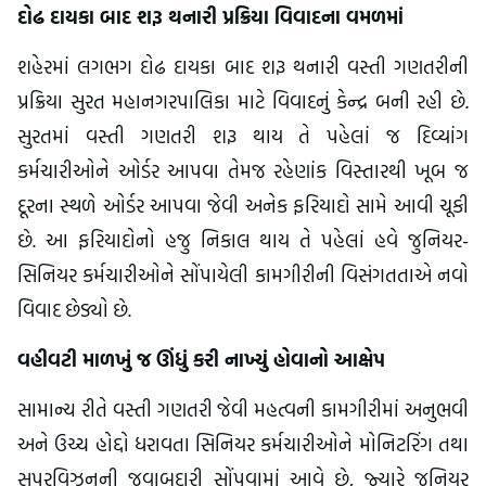
દોઢ દાયકા બાદ શરૂ થનારી પ્રક્રિયા વિવાદના વમળમાં
શહેરમાં લગભગ દોઢ દાયકા બાદ શરૂ થનારી વસ્તી ગણતરીની
પ્રક્રિયા સુરત મહાનગરપાલિકા માટે વિવાદનું કેન્દ્ર બની રહી છે.
સુરતમાં વસ્તી ગણતરી શરૂ થાય તે પહેલાં જ દિવ્યાંગ
કર્મચારીઓને ઓર્ડર આપવા તેમજ રહેણાંક વિસ્તારથી ખૂબ જ
દૂરના સ્થળે ઓર્ડર આપવા જેવી અનેક ફરિયાદો સામે આવી ચૂકી
છે. આ ફરિયાદોનો હજુ નિકાલ થાય તે પહેલાં હવે જુનિયર-
સિનિયર કર્મચારીઓને સોંપાયેલી કામગીરીની વિસંગતતાએ નવો
વિવાદ છેડ્યો છે.
વહીવટી માળખું જ ઊંધું કરી નાખ્યું હોવાનો આક્ષેપ
સામાન્ય રીતે વસ્તી ગણતરી જેવી મહત્વની કામગીરીમાં અનુભવી
અને ઉચ્ચ હોદ્દો ધરાવતા સિનિયર કર્મચારીઓને મોનિટરિંગ તથા
સુપરવિઝનની જવાબદારી સોંપવામાં આવે છે, જ્યારે જુનિયર