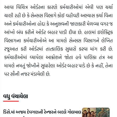
આવા વિચિત્ર ઓર્ડરના કારણે કર્મચારીઓમાં એવી પણ ચર્ચા
ચાલી રહી છે કે સેન્સસ વિભાગે કોઈ વહીવટી અભ્યાસ કર્યા વિના
અને કર્મચારીઓના હોદ્દા કે અનુભવની જાણકારી મેળવ્યા વગર જ
આંખો બંધ કરીને ઓર્ડર બહાર પાડી દીધા છે. હાલમાં ઇલેક્ટ્રિક
વિભાગના કર્મચારીઓએ આ મામલે સેન્સસ વિભાગને લેખિત
રજૂઆત કરી ઓર્ડરમાં તાત્કાલિક સુધારો કરવા માંગ કરી છે.
કર્મચારીઓમાં વ્યાપેલા આક્રોશને જોતા હવે પાલિકા તંત્ર આ
મામલે નમતું જોખીને સુધારેલા ઓર્ડર બહાર પાડે છે કે નહીં, તેના
પર સૌની નજર મંડાયેલી છે.
વધુ વંચાયેલા
ડિસે.માં અજય દેવગણની રેન્જરને બદલે ગોલમાલ