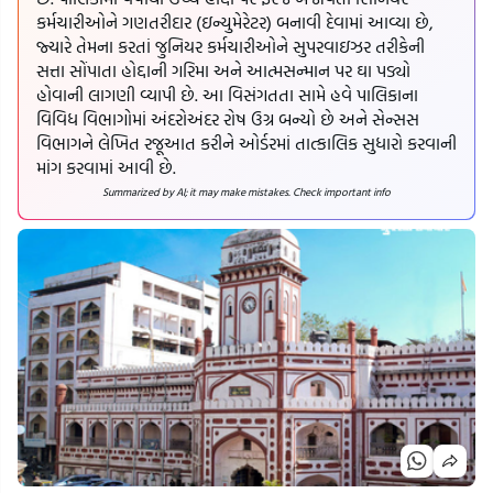
કર્મચારીઓને ગણતરીદાર (ઇન્યુમેરેટર) બનાવી દેવામાં આવ્યા છે,
જ્યારે તેમના કરતાં જુનિયર કર્મચારીઓને સુપરવાઇઝર તરીકેની
સત્તા સોંપાતા હોદ્દાની ગરિમા અને આત્મસન્માન પર ઘા પડ્યો
હોવાની લાગણી વ્યાપી છે. આ વિસંગતતા સામે હવે પાલિકાના
વિવિધ વિભાગોમાં અંદરોઅંદર રોષ ઉગ્ર બન્યો છે અને સેન્સસ
વિભાગને લેખિત રજૂઆત કરીને ઓર્ડરમાં તાત્કાલિક સુધારો કરવાની
માંગ કરવામાં આવી છે.
Summarized by AI; it may make mistakes. Check important info