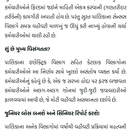
કર્મચારીઓને ફિલ્ડમાં જઈને માહિતી એકત્ર કરવાની (ગણતરીદાર
તરીકેની) કામગીરી અપાતી હોય છે. પરંતુ સુરત પાલિકાના સેન્સસ
વિભાગે સમગ્ર વહીવટી માળખું જ ઊંધું કરી નાખ્યું હોવાની ચર્ચા
કર્મચારીઓમાં ચાલી રહી છે.
શું છે મુખ્ય વિસંગતતા?
પાલિકાના ઇલેક્ટ્રિક વિભાગ સહિત કેટલાક વિભાગોના
કર્મચારીઓએ આ નિર્ણય સામે ખુલ્લો અસંતોષ વ્યક્ત કર્યો છે.
કર્મચારીઓનું કહેવું છે કે, એક જ સરખા હોદ્દા પર ફરજ બજાવતા
કર્મચારીઓને અલગ-અલગ ઝોનમાં જુદી-જુદી જવાબદારીઓ
ફાળવવામાં આવી છે, જે મોટી વહીવટી અસમાનતા દર્શાવે છે.
જુનિયર બોસ બનશે અને સિનિયર રિપોર્ટ કરશે!
પાલિકાના અનેક વિભાગોમાં વર્ષોથી વહીવટી પ્રક્રિયામાં મહત્વની