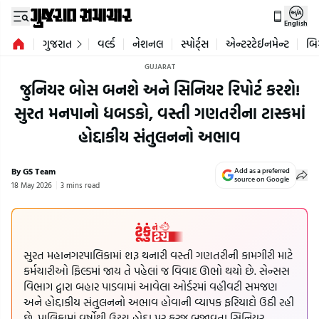
English
ગુજરાત
વર્લ્ડ
નેશનલ
સ્પોર્ટ્સ
એન્ટરટેઈનમેન્ટ
બિ
GUJARAT
જુનિયર બોસ બનશે અને સિનિયર રિપોર્ટ કરશે!
સુરત મનપાનો ધબડકો, વસ્તી ગણતરીના ટાસ્કમાં
હોદ્દાકીય સંતુલનનો અભાવ
By GS Team
Add as a preferred
source on Google
18 May 2026
3 mins read
સુરત મહાનગરપાલિકામાં શરૂ થનારી વસ્તી ગણતરીની કામગીરી માટે
કર્મચારીઓ ફિલ્ડમાં જાય તે પહેલાં જ વિવાદ ઊભો થયો છે. સેન્સસ
વિભાગ દ્વારા બહાર પાડવામાં આવેલા ઓર્ડરમાં વહીવટી સમજણ
અને હોદ્દાકીય સંતુલનનો અભાવ હોવાની વ્યાપક ફરિયાદો ઉઠી રહી
છે. પાલિકામાં વર્ષોથી ઉચ્ચ હોદ્દા પર ફરજ બજાવતા સિનિયર