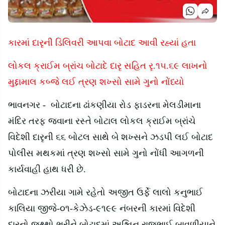
કારમાં દારૃની ડિલિવરી આપવા બોટાદ આવી રહ્યાં હતા
લોકલ ક્રાઈમ બ્રાંચ બોટાદે દારૃ સહિત રૃ.૧૫.૬૯ લાખનો
મુદ્દામાલ કબ્જે લઈ ત્રણ શખ્સો સામે ગુનો નોંધ્યો
ભાવનગર
-
બોટાદના ઢાંકણીયા રોડ ફાડરના મેલડીમાના
મંદિર તરફ જવાના રસ્તે બોટાલ લોકલ ક્રાઈમ બ્રાંચે
વિદેશી દારૃની ૬૬ બોટલ સાથે બે શખ્સને ઝડપી લઈ બોટાદ
પોલીસ મથકમાં ત્રણ શખ્સો સામે ગુનો નોંધી આગળની
કાર્યવાહી હાથ ધરી છે.
બોટાદના ઝરીયા ગામે રહેતો અજીત ઉર્ફે લાલો કનુભાઈ
કાલિયા જીજે-૦૧-કેઝેડ-૯૧૯૯ નંબરની કારમાં વિદેશી
દારૃનો જથ્થો ભરીને બોટાદમાં અશ્વિન રાજુભાઈ બાવળીયાને