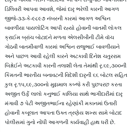
ડિલિવરી આપવા આવશે
,
જેમાં દારૃ ભરેલી કારની આગળ
જીજે-૩૩-કે-૯૮૯૭ નંબરની કારમાં આગળ અશ્વિન
બાવળીયા પાયલોટિંગ આપી રહ્યો હોવાની બાતમી લોકલ
ક્રાઈમ બ્રાંચ બોટાદને મળતા એલસીબીની ટીમે વૉચ
ગોઠવી બાતમીવાળી કારમાં અશ્વિન રાજુભાઈ બાવળીયાને
અને પાછળ આવી રહેલી કારને અટકાવી દિનેશ ચતુરરામ
બિશ્નોઈને અટકાવી કારની તલાશી લેતા તેમાંથી રૃ.૬૯
,
૩૦૦ની
કિંમતની ભારતીય બનાવટની વિદેશી દારૃની ૬૬ બોટલ સહિત
કુલ રૃ.૧૫
,
૬૯
,
૩૦૦નો મુદ્દામાલ કબ્જે કરી પુછપરછ કરતા
અજીત ઉર્ફે લાલો કનુભાઈ કાલિયા સાથે ભાગીદારીમાં દારૃ
મંગાવી ૭ પેટી અજીતભાઈના રહેણાંકી મકાનમાં ઉતારી
હોવાની કબૂલાત આપતા ઉક્ત ત્રણેય શખ્સ સામે બોટાદ
પોલીસમાં ગુનો નોંધી આગળની કાર્યવાહી હાથ ધરી છે.