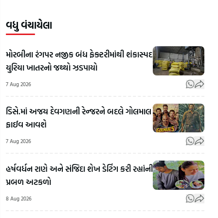
વધુ વંચાયેલા
મોરબીના રંગપર નજીક બંધ ફેક્ટરીમાંથી શંકાસ્પદ
યુરિયા ખાતરનો જથ્થો ઝડપાયો
7 Aug 2026
ડિસે.માં અજય દેવગણની રેન્જરને બદલે ગોલમાલ
ફાઈવ આવશે
7 Aug 2026
હર્ષવર્ધન રાણે અને સંજિદા શેખ ડેટિંગ કરી રહ્યાંની
વિપદા
પ્રબળ અટકળો
વચ્ચે પણ
સફળતાનો
8 Aug 2026
માર્ગ
દિલ્હીથી