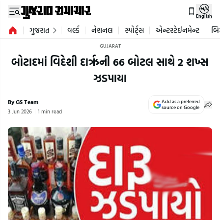
English
ગુજરાત
વર્લ્ડ
નેશનલ
સ્પોર્ટ્સ
એન્ટરટેઈનમેન્ટ
બિ
GUJARAT
બોટાદમાં વિદેશી દારૃની 66 બોટલ સાથે 2 શખ્સ
ઝડપાયા
By GS Team
Add as a preferred
source on Google
3 Jun 2026
1 min read