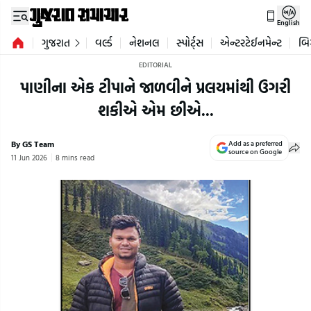
English
ગુજરાત
વર્લ્ડ
નેશનલ
સ્પોર્ટ્સ
એન્ટરટેઈનમેન્ટ
બિ
EDITORIAL
પાણીના એક ટીપાને જાળવીને પ્રલયમાંથી ઉગરી
શકીએ એમ છીએ...
By GS Team
Add as a preferred
source on Google
11 Jun 2026
8 mins read