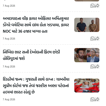
7 Aug 2026
અમદાવાદના ચીફ ફાયર ઓફિસર અમિતકુમાર
ડોંગરે વચેટિયા સાથે લાંચ લેતા ઝડપાયા, ફાયર
NOC માટે 36 હજાર માગ્યા હતા
7 Aug 2026
આખરે
કેમ
નિખિલ ભાટ સની દેઓલની ફિલ્મ છોડી
દરિયાના
હોલિવુડમાં જશે
મોજાની
જેમ
7 Aug 2026
મનપસંદ
હિલોળા
જીમખાનાના
લેતું હતું
દિલ્હીમાં જન્મ : ગુજરાતી સાથે લગ્ન : ઝામ્બીયા
બિનઅધિકૃત
કૂવાનું
Ahm
સુપ્રીમ કોર્ટમાં જજ તેવાં જસ્ટીસ આભા પટેલનાં
ભાગો સીલ,
પાણી?
₹36
હૃદયમાં ભારત રહેલું છે
દરિયાપુરમાં
Morbiના
લાંચ
7 Aug 2026
AMCની
કલેક્ટરે
ઝડપ