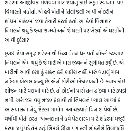
શહેરમાં આજીવિકા મેળવવા માટે જવાનું કોઈ ખેડૂત સ્વપ્નમાં પણ
વિચારતો નહોતો, એ હવે ખેતીને તિલાંજલી આપી નોકરીની
શોધમાં શહે૨માં જવા તૈયારી કરતો હતો. આ કેવો વિનાશ?
નિમલને થયું કે જ્યાં જન્મ્યો અને જે ધરતી પર ખેલ્યો એ ધરતીની
આવી દુર્દશા?
દુબઈ જેવા સમૃદ્ધ શહેરમાંથી ઉચ્ચ વેતન ધરાવતી નોકરી ક૨ના૨
નિમલને એમ થયું કે જે માટીએ મારા જીવનને સુગંધિત કર્યું છે, એ
માટીની આવી દશા હું સહન કરી શકીશ નહીં. મારું વહાલું ગામ
નદિયમ બેહાલ બન્યું છે. એની શેરીઓ ભેંકાર બની છે. ક્યાંક કોઈ
ભોજન માટે વલખાં મારે છે, તો કોઈની પાસે તન ઢાંકવા માટે કપડાં
નથી. અરે! જરા વધુ નજ૨ ફેલાવી તો નિમલને ખ્યાલ આવ્યો કે
આસપાસનાં નેવું જેટલા ગામોમાં આ ચક્રવાતે વિનાશ વેર્યો છે.
વર્ષોથી ખેતી કરતા અન્નદાતાને હવે પેટ ભરવા માટે શહેરમાં મજૂરી
કરવા જવું પડે તેમ હતું. નિમલે ઊંચા પગારની નોકરીને તિલાંજલિ