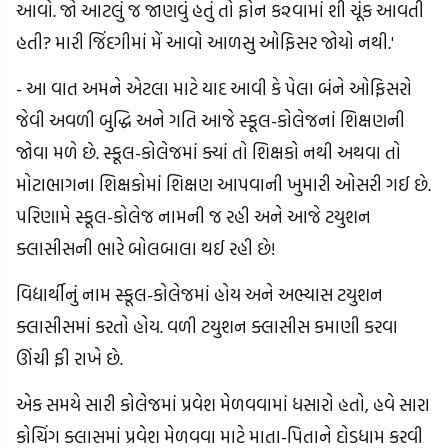
આવો. જો આટલું જ જાણવું હતું તો ફોન ક૨વામાં શી ચૂંક આવતી
હતી? મારી જિંદગીમાં મેં આવો આળસુ ઓફિસર જોયો નથી.'
- આ વાત અમને એટલા માટે યાદ આવી કે પેલા બંને ઓફિસરો
જેવી અવળી બુદ્ધિ અને ગતિ આજે સ્કૂલ-કોલેજનાં શિક્ષણની
જોવા મળે છે. સ્કૂલ-કોલેજમાં ક્યાં તો શિક્ષકો નથી અથવા તો
મોટાભાગના શિક્ષકોમાં શિક્ષણ આપવાની ખુમારી ઓસરી ગઈ છે.
પરિણામે સ્કૂલ-કોલેજ નામની જ રહી અને આજે ટયુશન
ક્લાસીસની ભારે બોલબાલા થઈ રહી છે!
વિદ્યાર્થીનું નામ સ્કૂલ-કોલેજમાં હોય અને અભ્યાસ ટયુશન
ક્લાસીસમાં કરતો હોય. વળી ટયુશન ક્લાસીસ કમાણી કરવા
ઊંચી ફી રાખે છે.
એક સમયે સારી કોલેજમાં પ્રવેશ મેળવવામાં ધસારો હતો, હવે સારા
કોચિંગ ક્લાસમાં પ્રવેશ મેળવવા માટે માતા-પિતાને દોડધામ કરવી