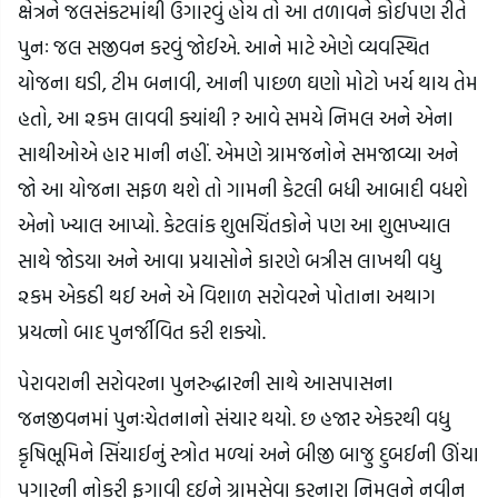
ક્ષેત્રને જલસંકટમાંથી ઉગારવું હોય તો આ તળાવને કોઈપણ રીતે
પુનઃ જલ સજીવન કરવું જોઈએ. આને માટે એણે વ્યવસ્થિત
યોજના ઘડી, ટીમ બનાવી, આની પાછળ ઘણો મોટો ખર્ચ થાય તેમ
હતો, આ ૨કમ લાવવી ક્યાંથી ? આવે સમયે નિમલ અને એના
સાથીઓએ હાર માની નહીં. એમણે ગ્રામજનોને સમજાવ્યા અને
જો આ યોજના સફળ થશે તો ગામની કેટલી બધી આબાદી વધશે
એનો ખ્યાલ આપ્યો. કેટલાંક શુભચિંતકોને પણ આ શુભખ્યાલ
સાથે જોડયા અને આવા પ્રયાસોને કારણે બત્રીસ લાખથી વધુ
૨કમ એકઠી થઈ અને એ વિશાળ સરોવરને પોતાના અથાગ
પ્રયત્નો બાદ પુનર્જીવિત કરી શક્યો.
પેરાવરાની સરોવરના પુનરુદ્ધારની સાથે આસપાસના
જનજીવનમાં પુનઃચેતનાનો સંચાર થયો. છ હજાર એકરથી વધુ
કૃષિભૂમિને સિંચાઈનું સ્ત્રોત મળ્યાં અને બીજી બાજુ દુબઈની ઊંચા
પગારની નોકરી ફગાવી દઈને ગ્રામસેવા કરનારા નિમલને નવીન