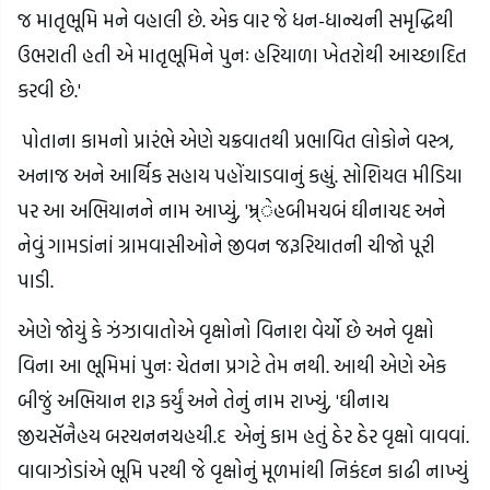
જ માતૃભૂમિ મને વહાલી છે. એક વાર જે ધન-ધાન્યની સમૃદ્ધિથી
ઉભરાતી હતી એ માતૃભૂમિને પુનઃ હરિયાળા ખેતરોથી આચ્છાદિત
કરવી છે.'
પોતાના કામનો પ્રારંભે એણે ચક્રવાતથી પ્રભાવિત લોકોને વસ્ત્ર,
અનાજ અને આર્થિક સહાય પહોંચાડવાનું કહ્યું. સોશિયલ મીડિયા
પર આ અભિયાનને નામ આપ્યું, 'મ્ર્ેહબીમચબં ઘીનાચદ અને
નેવું ગામડાંનાં ગ્રામવાસીઓને જીવન જરૂરિયાતની ચીજો પૂરી
પાડી.
એણે જોયું કે ઝંઝાવાતોએ વૃક્ષોનો વિનાશ વેર્યો છે અને વૃક્ષો
વિના આ ભૂમિમાં પુનઃ ચેતના પ્રગટે તેમ નથી. આથી એણે એક
બીજું અભિયાન શરૂ કર્યું અને તેનું નામ રાખ્યું, 'ઘીનાચ
જીચસૅનૈહય બરચનનચહયી.દ એનું કામ હતું ઠેર ઠેર વૃક્ષો વાવવાં.
વાવાઝોડાંએ ભૂમિ પરથી જે વૃક્ષોનું મૂળમાંથી નિકંદન કાઢી નાખ્યું