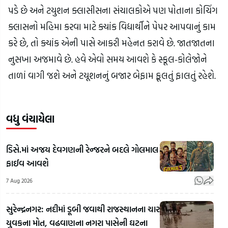
પડે છે અને ટયુશન ક્લાસીસના સંચાલકોએ પણ પોતાના કોચિંગ
ક્લાસનો મહિમા કરવા માટે ક્યાંક વિદ્યાર્થીને પેપર આપવાનું કામ
કરે છે, તો ક્યાંક એની પાસે આકરી મહેનત કરાવે છે. જાતજાતના
નુસખા અજમાવે છે. હવે એવો સમય આવશે કે સ્કૂલ-કોલેજોને
તાળાં વાગી જશે અને ટયૂશનનું બજાર બેફામ ફૂલતું ફાલતું રહેશે.
વધુ વંચાયેલા
ડિસે.માં અજય દેવગણની રેન્જરને બદલે ગોલમાલ
ફાઈવ આવશે
7 Aug 2026
સુરેન્દ્રનગર: નદીમાં ડૂબી જવાથી રાજસ્થાનના ચાર
યુવકના મોત, વઢવાણના નગરા પાસેની ઘટના