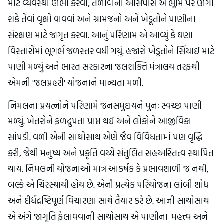
માટે વ્યવસ્થા ઊભી કરવી, તળાવોની આસપાસ એ ભૂમિ પર ઊગી
શકે તેવાં વૃક્ષો વાવવાં અને ગ્રામજનો અને ખેડૂતોને પાણીના
સંરક્ષણ માટે જાગૃત કરવા. આનું પરિણામ એ આવ્યું કે ઘણા
વિસ્તારોમાં ભૂગર્ભ જળસ્તર વધી ગયું. હજારો ખેડૂતોને સિંચાઈ માટે
પાણી મળ્યું અને ભારત સરકારના જલશક્તિ મંત્રાલય તરફથી
એમની 'જલપ્રહરી' યોજનાને માન્યતા મળી.
નિમલના પ્રયત્નોને પરિણામે જનસમુદાયને પુનઃ સ્વચ્છ પાણી
મળ્યું. ખેતરોને ફળદ્રુપતા પ્રાપ્ત થઈ અને લોકોને આજીવિકા
સાંપડી. વળી એની સાથોસાથ એણે જૈવ વિવિધતામાં પણ વૃદ્ધિ
કરી, જેથી મનુષ્ય અને પ્રકૃતિ વચ્ચે સંતુલિત સહઅસ્તિત્વ સ્થાપિત
થાય. નિમલની યોજનાઓ માત્ર આકર્ષક કે પ્રભાવશાળી જ નથી,
બલ્કે એ ચિરસ્થાયી હોય છે. એની પ્રત્યેક પરિયોજના લાંબી શોધ
અને દીર્ધદ્રષ્ટિપૂર્ણ વિચારણા સાથે તૈયાર કરે છે. આની સાથોસાથ
એ અંગે જાગૃતિ ફેલાવવાની સાથોસાથ એ પાણીના મહત્ત્વ અને