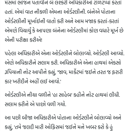
મેસમાં ભોજન પતાવીને બે લશ્કરી અધિકારીઓ ટોળટપ્પાં કરતાં
હતાં. એમાં વાત નીકળી એમના ઓર્ડરલીની. બંનેએ પોતાના
ઓર્ડરલીની મૂર્ખાઈની વાતો કરી અને આમ મજાક કરતાં-કરતાં
એમણે વિચાર્યું કે આપણા બંનેના ઓર્ડરલીમાં કોણ વધારે મૂર્ખ છે
એની પરીક્ષા કરીએ!
પહેલા અધિકારીએ એના ઓર્ડરલીને બોલાવ્યો. ઓર્ડરલી આવ્યો.
એણે અધિકારીને સલામ કરી. અધિકારીએ એના હાથમાં એકસો
રૂપિયાની નોટ આપીને કહ્યું, 'જાવ, માર્કેટમાં જઈને તરત જ ફરારી
કાર ખરીદીને અહીં લઈ આવો.'
ઓર્ડરલીએ નીચા વળીને 'હા સાહેબ' કહીને નોટ હાથમાં લીધી.
સલામ કરીને એ પાછો વળી ગયો.
આ પછી બીજા અધિકારીએ પોતાના ઓર્ડરલીને બોલાવ્યો અને
કહ્યું, 'તમે જલદી મારી ઓફિસમાં જઈને મને ખબર કરો કે હું