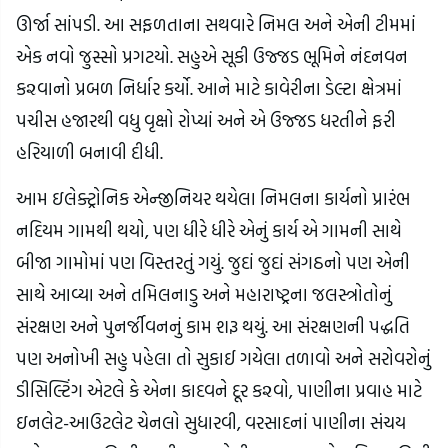
ઊર્જા સાંપડી. આ સફળતાના સથવારે નિમલ અને એની ટીમમાં
એક નવો જુસ્સો પ્રગટયો. સહુએ સૂકી ઉજ્જડ ભૂમિને નંદનવન
ક૨વાનો પ્રબળ નિર્ધાર કર્યો. આને માટે કાવેરીના ડેલ્ટા ક્ષેત્રમાં
પચીસ હજારથી વધુ વૃક્ષો રોપ્યાં અને એ ઉજ્જડ ધરતીને ફરી
હરિયાળી બનાવી દીધી.
આમ ઇલેક્ટ્રોનિક એન્જીનિયર થયેલા નિમલના કાર્યનો પ્રારંભ
નદિયમ ગામથી થયો, પણ ધીરે ધીરે એનું કાર્ય એ ગામની સાથે
બીજા ગામોમાં પણ વિસ્તરતું ગયું. જુદાં જુદાં સંગઠનો પણ એની
સાથે આવ્યા અને તમિલનાડુ અને મહારાષ્ટ્રના જલસ્ત્રોતોનું
સંરક્ષણ અને પુનર્જીવનનું કામ શરૂ થયું. આ સંરક્ષણની પદ્ધતિ
પણ અનોખી સહુ પહેલા તો સુકાઈ ગયેલા તળાવો અને સરોવરોનું
ડીસિલ્ટિંગ એટલે કે એના કાદવને દૂર ક૨વો, પાણીના પ્રવાહ માટે
ઇનલેટ-આઉટલેટ ચેનલો સુધારવી, વરસાદનાં પાણીના સંચય