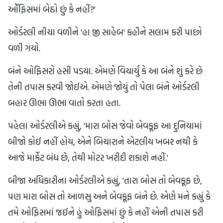
ઓૅફિસમાં બેઠો છું કે નહીં?'
ઓર્ડરલી નીચા વળીને 'હા જી સાહેબ' કહીને સલામ કરી પાછો
વળી ગયો.
બંને ઓફિસરો હસી પડયા. એમણે વિચાર્યું કે આ બંને શું કરે છે
તેની તપાસ કરવી જોઈએ. એમણે જોયું તો પેલા બંને ઓર્ડરલી
બહાર ઊભા ઊભા વાતો કરતા હતા.
પહેલા ઓર્ડરલીએ કહ્યું, 'મારા બોસ જેવો બેવકૂફ આ દુનિયામાં
બીજો કોઈ નહીં હોય, એને બિચારાને એટલીય ખબર નથી કે
આજે માર્કેટ બંધ છે, તેથી મોટર ખરીદી શકાશે નહીં.'
બીજા અધિકારીના ઓર્ડરલીએ કહ્યું, 'તારા બોસ તો બેવકૂફ છે,
પણ મારા બોસ તો આળસુ અને બેવકૂફ બંને છે. એણે મને કહ્યું કે
તમે ઓફિસમાં જઈને હું ઓફિસમાં છું કે નહીં એની તપાસ કરી