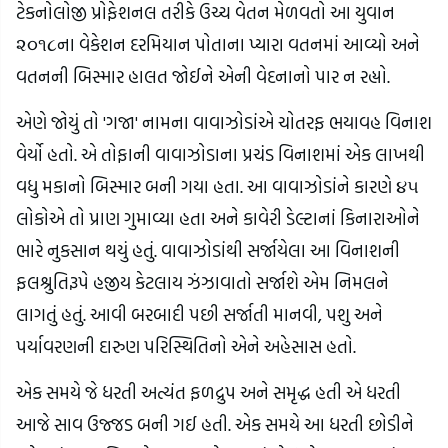
ટેકનોલોજી પ્રોફેશનલ તરીકે ઉચ્ચ વેતન મેળવતો આ યુવાન
૨૦૧૮ના વેકેશન દરમિયાન પોતાના પ્યારા વતનમાં આવ્યો અને
વતનની બિસ્માર હાલત જોઈને એની વેદનાનો પાર ન રહ્યો.
એણે જોયું તો 'ગજા' નામના વાવાઝોડાંએ ચોતરફ ભયાવહ વિનાશ
વેર્યો હતો. એ તોફાની વાવાઝોડાના પ્રચંડ વિનાશમાં એક લાખથી
વધુ મકાનો બિસ્માર બની ગયા હતા. આ વાવાઝોડાંને કારણે ૪૫
લોકોએ તો પ્રાણ ગુમાવ્યા હતા અને કાવેરી ડેલ્ટાનાં કિનારાઓને
ભારે નુકસાન થયું હતું. વાવાઝોડાંથી સર્જાયેલા આ વિનાશની
ફલશ્રુતિરૂપે હજીય કેટલાય ઝંઝાવાતો સર્જાશે એમ નિમલને
લાગતું હતું. આવી બરબાદી પછી સર્જાતી માનવી, પશુ અને
પર્યાવરણની દારુણ પરિસ્થિતિનો એને અહેસાસ હતો.
એક સમયે જે ધરતી અત્યંત ફળદ્રુપ અને સમૃદ્ધ હતી એ ધરતી
આજે સાવ ઉજ્જડ બની ગઈ હતી. એક સમયે આ ધરતી છોડીને