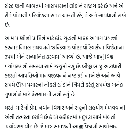
સંરક્ષણની બાબતમાં આસપાસનાં લોકોને સજાગ કરે છે અને એ
રીતે પોતાની પરિયોજના સતત ચાલતી રહે, તે અંગે સાવધાની રાખે
છે.
આમ પાણીની પ્રાપ્તિને માટે કોઈ યુદ્ધની માફક અથાગ પ્રયત્નો
કરનાર નિમલ રાઘવનને 'ઇન્ડિયાઝ વોટર વોરિયર્સ'ના વિજેતાના
રૂપમાં એને સન્માનિત કરવામાં આવ્યો છે. આજે આખું વિશ્વ
પર્યાવરણની સમસ્યા સામે ઝઝૂમી રહ્યું છે. બીજી બાજુ અણધારી
કુદરતી આપત્તિઓ માનવજીવનને નષ્ટ કરી નાખે છે અને આવે
સમયે ઊંચા પગારની નોકરી છોડીને નિમલે કરેલું સમર્પણ અનેક
યુવાનોને માટે પ્રેરણાદાયી બની રહ્યું છે.
ધરતી માટેનો પ્રેમ, નવીન વિચાર અને સહુનો સહયોગ મેળવવાની
એની તત્પરતા દર્શાવે છે કે એ હકીકતમાં પ્રદૂષણ સામે ખેલતો
'પર્યાવરણ વીર' છે. જે માત્ર સમાજની આજીવિકાની સાથોસાથ