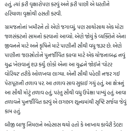
હતું, ત્યાં ફરી વૃક્ષારોપણ કરવું અને ફરી પાછી એ ધરતીને
હરિયાળા વૃક્ષોથી હસતી કરવી.
ગ્રામજનોનાં ખમીરને તો એણે જગાવ્યું, પણ સાથોસાથ એક મોટા
જળસંકટનો સામનો કરવાનો આવ્યો. એણે જોયું કે વ્યક્તિને એના
જીવનને માટે અને કૃષિને માટે પાણીની સૌથી વધુ જરૂર છે. એણે
પાણીના જલસ્રોતોને પુનર્જીવિત ક૨વા માટે એક યોજનાબદ્ધ નવું
યુદ્ધ ખેલવાનું શરૂ કર્યું. લોકો એના આ યુદ્ધને જોઈને 'વોટર
વોરિયર' તરીકે ઓળખવા લાગ્યા. એની સૌથી પહેલી નજર ગઈ
પેરાપૂરાની તળાવ પર. આ તળાવ સાવ સુકાઈ ગયું હતું, આ ક્ષેત્રનું
આ સૌથી મોટું તળાવ હતું, પરંતુ સૌથી વધુ ઉપેક્ષા પામ્યું હતું. આવા
તળાવને પુનર્જીવિત કરવું એ લગભગ શૂન્યમાંથી સૃષ્ટિ સર્જવા જેવું
કામ હતું.
બીજી બાજુ નિમલને અહેસાસ થયો હતો કે આખાય કાવેરી ડેલ્ટા