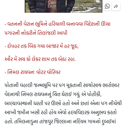
- વતનની વેરાન ભૂમિને હરિયાળી બનાવવા વિદેશની ઊંચા
પગારની નોકરીને તિલાંજલી આપી
- દોપહર તક બિક ગયા બાજાર મેં હર જૂઠ,
ઔર મેં સચ કો લેકર શામ તક બેઠા રહા.
- નિમલ રાઘવનઃ વોટર વોરિયર
પોતાની વહાલી જન્મભૂમિ પર પગ મૂકતાની સાથોસાથ ભારોભાર
વેદનાથી નિમલ રાઘવનનું ચિત્ત ઘેરાઈ ગયું. એ પોતીકી,
બાલ્યાવસ્થાની ધરતી પર ઊભો હતો અને છતાં એના પગ નીચેથી
આખી જમીન ખસી રહી હોય એવો હૃદયવિદારક અનુભવ કરતો
હતો. તમિલનાડુના તાંજવુર જિલ્લાના નદિયમ ગામનો દુબઈમાં