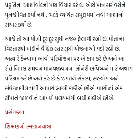
પ્રકૃતિના આશીર્વાદનો પણ વિચાર કરે છે. એણે માત્ર સરોવરોને
પુનર્જીવિત કર્યા નથી, બલ્કે વ્યથિત સમુદાયમાં નવી આશાનો
સંચાર કર્યો છે.
આજે તો આ યોદ્ધો દૂર દૂર સુધી નજ૨ ફેલાવી રહ્યો છે. પોતાના
વિસ્તારથી માંડીને વૈશ્વિક સ્તર સુધી યોજનાઓ ઘડી રહ્યો છે.
અત્યારે કેન્યામાં આવી પરિયોજના પર એ કામ કરે છે અને આ
રીતે નિમલ રાઘવન માનવજીવનના સોનેરી ભવિષ્યને માટે અથાગ
પરિશ્રમ કરે છે અને કહે છે કે જગતને સંકલ્પ, સહયોગ અને
સંવેદનશીલતાથી આપણે બદલી શકીએ છીએ. પાણીનાં એક
ટીંપાને જાળવીને આપણે પ્રલયમાંથી બચી શકીએ છીએ.
પ્રસંગકથા
શિક્ષણની સ્મશાનયાત્રા