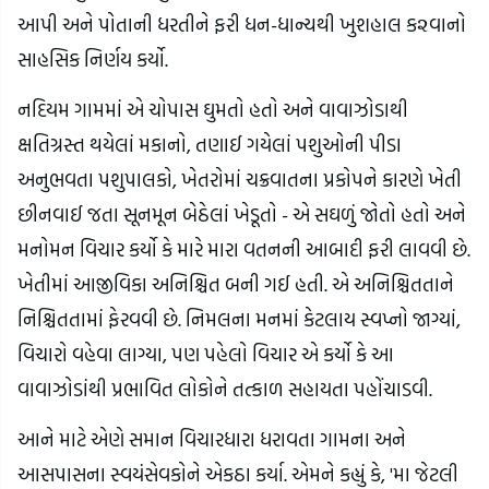
આપી અને પોતાની ધરતીને ફરી ધન-ધાન્યથી ખુશહાલ ક૨વાનો
સાહસિક નિર્ણય કર્યો.
નદિયમ ગામમાં એ ચોપાસ ઘુમતો હતો અને વાવાઝોડાથી
ક્ષતિગ્રસ્ત થયેલાં મકાનો, તણાઈ ગયેલાં પશુઓની પીડા
અનુભવતા પશુપાલકો, ખેતરોમાં ચક્રવાતના પ્રકોપને કારણે ખેતી
છીનવાઈ જતા સૂનમૂન બેઠેલાં ખેડૂતો - એ સઘળું જોતો હતો અને
મનોમન વિચાર કર્યો કે મારે મારા વતનની આબાદી ફરી લાવવી છે.
ખેતીમાં આજીવિકા અનિશ્ચિત બની ગઈ હતી. એ અનિશ્ચિતતાને
નિશ્ચિતતામાં ફેરવવી છે. નિમલના મનમાં કેટલાય સ્વપ્નો જાગ્યાં,
વિચારો વહેવા લાગ્યા, પણ પહેલો વિચાર એ કર્યો કે આ
વાવાઝોડાંથી પ્રભાવિત લોકોને તત્કાળ સહાયતા પહોંચાડવી.
આને માટે એણે સમાન વિચારધારા ધરાવતા ગામના અને
આસપાસના સ્વયંસેવકોને એકઠા કર્યા. એમને કહ્યું કે, 'મા જેટલી