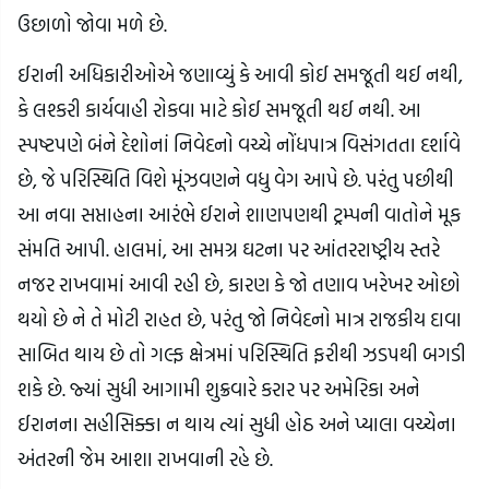
ઉછાળો જોવા મળે છે.
ઈરાની અધિકારીઓએ જણાવ્યું કે આવી કોઈ સમજૂતી થઈ નથી,
કે લશ્કરી કાર્યવાહી રોકવા માટે કોઈ સમજૂતી થઈ નથી. આ
સ્પષ્ટપણે બંને દેશોનાં નિવેદનો વચ્ચે નોંધપાત્ર વિસંગતતા દર્શાવે
છે, જે પરિસ્થિતિ વિશે મૂંઝવણને વધુ વેગ આપે છે. પરંતુ પછીથી
આ નવા સપ્તાહના આરંભે ઈરાને શાણપણથી ટ્રમ્પની વાતોને મૂક
સંમતિ આપી. હાલમાં, આ સમગ્ર ઘટના પર આંતરરાષ્ટ્રીય સ્તરે
નજર રાખવામાં આવી રહી છે, કારણ કે જો તણાવ ખરેખર ઓછો
થયો છે ને તે મોટી રાહત છે, પરંતુ જો નિવેદનો માત્ર રાજકીય દાવા
સાબિત થાય છે તો ગલ્ફ ક્ષેત્રમાં પરિસ્થિતિ ફરીથી ઝડપથી બગડી
શકે છે. જ્યાં સુધી આગામી શુક્રવારે કરાર પર અમેરિકા અને
ઈરાનના સહીસિક્કા ન થાય ત્યાં સુધી હોઠ અને પ્યાલા વચ્ચેના
અંતરની જેમ આશા રાખવાની રહે છે.