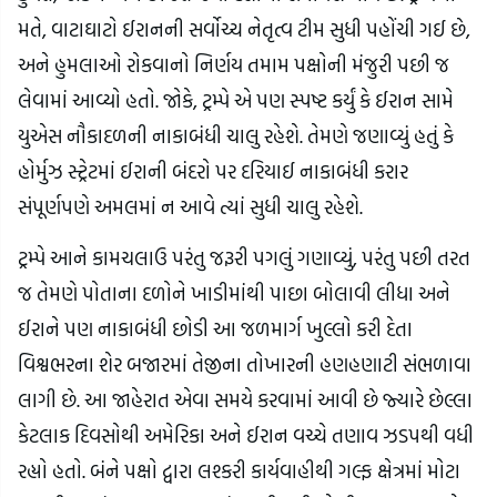
મતે, વાટાઘાટો ઈરાનની સર્વોચ્ચ નેતૃત્વ ટીમ સુધી પહોંચી ગઈ છે,
અને હુમલાઓ રોકવાનો નિર્ણય તમામ પક્ષોની મંજુરી પછી જ
લેવામાં આવ્યો હતો. જોકે, ટ્રમ્પે એ પણ સ્પષ્ટ કર્યું કે ઈરાન સામે
યુએસ નૌકાદળની નાકાબંધી ચાલુ રહેશે. તેમણે જણાવ્યું હતું કે
હોર્મુઝ સ્ટ્રેટમાં ઈરાની બંદરો પર દરિયાઈ નાકાબંધી કરાર
સંપૂર્ણપણે અમલમાં ન આવે ત્યાં સુધી ચાલુ રહેશે.
ટ્રમ્પે આને કામચલાઉ પરંતુ જરૂરી પગલું ગણાવ્યું, પરંતુ પછી તરત
જ તેમણે પોતાના દળોને ખાડીમાંથી પાછા બોલાવી લીધા અને
ઈરાને પણ નાકાબંધી છોડી આ જળમાર્ગ ખુલ્લો કરી દેતા
વિશ્વભરના શેર બજારમાં તેજીના તોખારની હણહણાટી સંભળાવા
લાગી છે. આ જાહેરાત એવા સમયે કરવામાં આવી છે જ્યારે છેલ્લા
કેટલાક દિવસોથી અમેરિકા અને ઈરાન વચ્ચે તણાવ ઝડપથી વધી
રહ્યો હતો. બંને પક્ષો દ્વારા લશ્કરી કાર્યવાહીથી ગલ્ફ ક્ષેત્રમાં મોટા