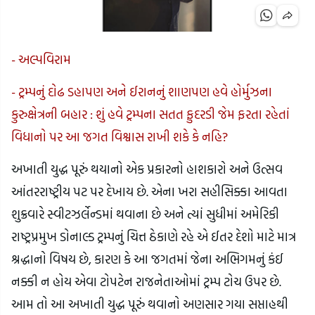
- અલ્પવિરામ
- ટ્રમ્પનું દોઢ ડહાપણ અને ઈરાનનું શાણપણ હવે હોર્મુઝના
કુરુક્ષેત્રની બહાર : શું હવે ટ્રમ્પના સતત ફુદરડી જેમ ફરતા રહેતાં
વિધાનો પર આ જગત વિશ્વાસ રાખી શકે કે નહિ?
અખાતી યુદ્ધ પૂરું થયાનો એક પ્રકારનો હાશકારો અને ઉત્સવ
આંતરરાષ્ટ્રીય પટ પર દેખાય છે. એના ખરા સહીસિક્કા આવતા
શુક્રવારે સ્વીટઝર્લેન્ડમાં થવાના છે અને ત્યાં સુધીમાં અમેરિકી
રાષ્ટ્રપ્રમુખ ડોનાલ્ડ ટ્રમ્પનું ચિત્ત ઠેકાણે રહે એ ઈતર દેશો માટે માત્ર
શ્રદ્ધાનો વિષય છે, કારણ કે આ જગતમાં જેના અભિગમનું કંઈ
નક્કી ન હોય એવા ટોપટેન રાજનેતાઓમાં ટ્રમ્પ ટોચ ઉપર છે.
આમ તો આ અખાતી યુદ્ધ પૂરું થવાનો અણસાર ગયા સપ્તાહથી