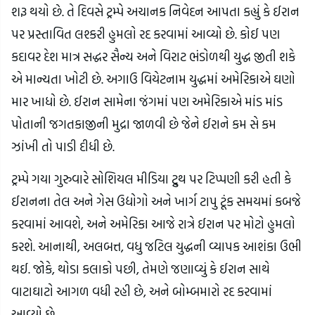
શરૂ થયો છે. તે દિવસે ટ્રમ્પે અચાનક નિવેદન આપતા કહ્યું કે ઈરાન
પર પ્રસ્તાવિત લશ્કરી હુમલો રદ કરવામાં આવ્યો છે. કોઈ પણ
કદાવર દેશ માત્ર સદ્ધર સૈન્ય અને વિરાટ ભંડોળથી યુદ્ધ જીતી શકે
એ માન્યતા ખોટી છે. અગાઉ વિયેટનામ યુદ્ધમાં અમેરિકાએ ઘણો
માર ખાધો છે. ઈરાન સામેના જંગમાં પણ અમેરિકાએ માંડ માંડ
પોતાની જગતકાજીની મુદ્રા જાળવી છે જેને ઈરાને કમ સે કમ
ઝાંખી તો પાડી દીધી છે.
ટ્રમ્પે ગયા ગુરુવારે સોશિયલ મીડિયા ટ્રુથ પર ટિપ્પણી કરી હતી કે
ઈરાનના તેલ અને ગેસ ઉદ્યોગો અને ખાર્ગ ટાપુ ટૂંક સમયમાં કબજે
કરવામાં આવશે, અને અમેરિકા આજે રાત્રે ઈરાન પર મોટો હુમલો
કરશે. આનાથી, અલબત્ત, વધુ જટિલ યુદ્ધની વ્યાપક આશંકા ઉભી
થઈ. જોકે, થોડા કલાકો પછી, તેમણે જણાવ્યું કે ઈરાન સાથે
વાટાઘાટો આગળ વધી રહી છે, અને બોમ્બમારો રદ કરવામાં
આવ્યો છે.