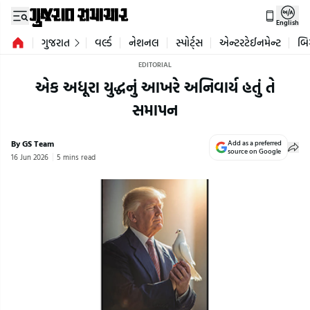
English
ગુજરાત
વર્લ્ડ
નેશનલ
સ્પોર્ટ્સ
એન્ટરટેઈનમેન્ટ
બિ
EDITORIAL
એક અધૂરા યુદ્ધનું આખરે અનિવાર્ય હતું તે
સમાપન
By GS Team
Add as a preferred
source on Google
16 Jun 2026
5 mins read