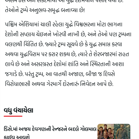
અસમંજસ અને સંકટમાંથી આ યુદ્ધ દરમિયાન પસાર થયા છે.
તેઓને ટ્રમ્પે અનુભવ-સમૃદ્ધ બનાવ્યા છે!
પશ્ચિમ એશિયામાં ચાલી રહેલા યુદ્ધે વિશ્વભરના મોટા ભાગના
દેશોની સપ્લાય ચેઇનને ખોરવી નાખી છે, અને તેઓ પણ ટ્રમ્પના
વલણથી ચિંતિત છે. જ્યારે ટ્રમ્પ સૂચવે છે કે યુદ્ધ સમાપ્ત કરવા
અથવા યુદ્ધવિરામ પર કરાર શક્ય છે, ત્યારે તે શેરબજારમાં રાહત
લાવે છે અને અસરગ્રસ્ત દેશોમાં શાંતિ અને સ્થિરતાની આશા
જગાડે છે. પરંતુ ટ્રમ્પ, આ વાતથી અજાણ, બીજા જ દિવસે
વિરોધાભાસી અથવા ગેરમાર્ગે દોરનારું નિવેદન આપે છે.
વધુ વંચાયેલા
ડિસે.માં અજય દેવગણની રેન્જરને બદલે ગોલમાલ
ફાઈવ આવશે