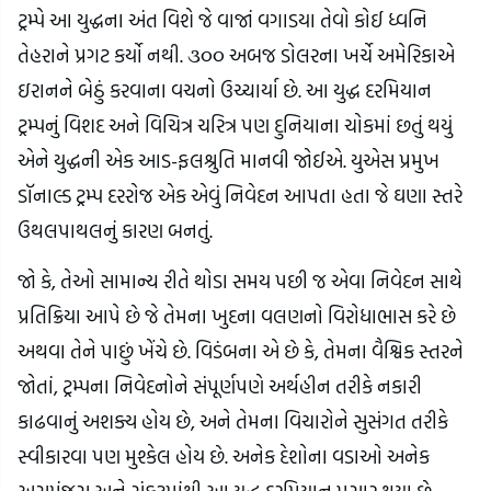
ટ્રમ્પે આ યુદ્ધના અંત વિશે જે વાજાં વગાડયા તેવો કોઈ ધ્વનિ
તેહરાને પ્રગટ કર્યો નથી. ૩૦૦ અબજ ડોલરના ખર્ચે અમેરિકાએ
ઇરાનને બેઠું કરવાના વચનો ઉચ્ચાર્યા છે. આ યુદ્ધ દરમિયાન
ટ્રમ્પનું વિશદ અને વિચિત્ર ચરિત્ર પણ દુનિયાના ચોકમાં છતું થયું
એને યુદ્ધની એક આડ-ફલશ્રુતિ માનવી જોઈએ. યુએસ પ્રમુખ
ડૉનાલ્ડ ટ્રમ્પ દરરોજ એક એવું નિવેદન આપતા હતા જે ઘણા સ્તરે
ઉથલપાથલનું કારણ બનતું.
જો કે, તેઓ સામાન્ય રીતે થોડા સમય પછી જ એવા નિવેદન સાથે
પ્રતિક્રિયા આપે છે જે તેમના ખુદના વલણનો વિરોધાભાસ કરે છે
અથવા તેને પાછું ખેંચે છે. વિડંબના એ છે કે, તેમના વૈશ્વિક સ્તરને
જોતાં, ટ્રમ્પના નિવેદનોને સંપૂર્ણપણે અર્થહીન તરીકે નકારી
કાઢવાનું અશક્ય હોય છે, અને તેમના વિચારોને સુસંગત તરીકે
સ્વીકારવા પણ મુશ્કેલ હોય છે. અનેક દેશોના વડાઓ અનેક