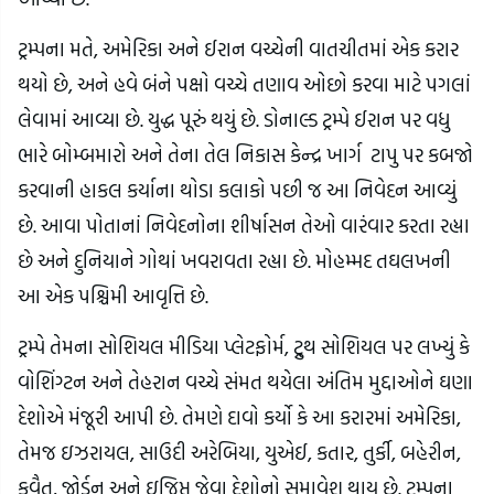
ટ્રમ્પના મતે, અમેરિકા અને ઈરાન વચ્ચેની વાતચીતમાં એક કરાર
થયો છે, અને હવે બંને પક્ષો વચ્ચે તણાવ ઓછો કરવા માટે પગલાં
લેવામાં આવ્યા છે. યુદ્ધ પૂરું થયું છે. ડોનાલ્ડ ટ્રમ્પે ઈરાન પર વધુ
ભારે બોમ્બમારો અને તેના તેલ નિકાસ કેન્દ્ર ખાર્ગ ટાપુ પર કબજો
કરવાની હાકલ કર્યાના થોડા કલાકો પછી જ આ નિવેદન આવ્યું
છે. આવા પોતાનાં નિવેદનોના શીર્ષાસન તેઓ વારંવાર કરતા રહ્યા
છે અને દુનિયાને ગોથાં ખવરાવતા રહ્યા છે. મોહમ્મદ તઘલખની
આ એક પશ્ચિમી આવૃત્તિ છે.
ટ્રમ્પે તેમના સોશિયલ મીડિયા પ્લેટફોર્મ, ટ્રુથ સોશિયલ પર લખ્યું કે
વોશિંગ્ટન અને તેહરાન વચ્ચે સંમત થયેલા અંતિમ મુદ્દાઓને ઘણા
દેશોએ મંજૂરી આપી છે. તેમણે દાવો કર્યો કે આ કરારમાં અમેરિકા,
તેમજ ઇઝરાયલ, સાઉદી અરેબિયા, યુએઈ, કતાર, તુર્કી, બહેરીન,
કુવૈત, જોર્ડન અને ઇજિપ્ત જેવા દેશોનો સમાવેશ થાય છે. ટ્રમ્પના