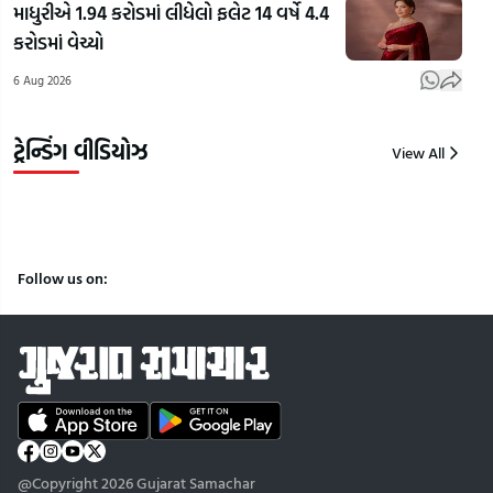
ગાંધીના
ઈલેક્ટ્રિક
વિપક
માધુરીએ 1.94 કરોડમાં લીધેલો ફલેટ 14 વર્ષે 4.4
ફેવરિટ
ઉડતી કાર!
રાહુ
કરોડમાં વેચ્યો
ભાજપ
'HAPIDA
ગાંધ
6 Aug 2026
નેતા કોણ?
SKYNeX'
કર્યો
| Gujarat
નું સફળ
| Gu
Samacha
ટેસ્ટિંગ
Sam
ટ્રેન્ડિંગ વીડિયોઝ
View All
7
7
7
Aug
Aug
Aug
2026
2026
2026
Follow us on:
@Copyright 2026 Gujarat Samachar