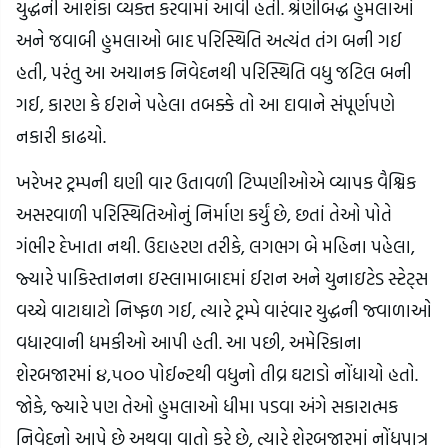
યુદ્ધની આશંકા વ્યક્ત કરવામાં આવી હતી. શ્રેણીબદ્ધ હુમલાઓ
અને જવાબી હુમલાઓ બાદ પરિસ્થિતિ અત્યંત તંગ બની ગઈ
હતી, પરંતુ આ અચાનક નિવેદનથી પરિસ્થિતિ વધુ જટિલ બની
ગઈ, કારણ કે ઈરાને પહેલા તબક્કે તો આ દાવાને સંપૂર્ણપણે
નકારી કાઢયો.
ખરેખર ટ્રમ્પની ઘણી વાર ઉતાવળી ટિપ્પણીઓએ વ્યાપક વૈશ્વિક
અસરવાળી પરિસ્થિતિઓનું નિર્માણ કર્યું છે, છતાં તેઓ પોતે
ગંભીર દેખાતા નથી. ઉદાહરણ તરીકે, લગભગ બે મહિના પહેલા,
જ્યારે પાકિસ્તાનના ઇસ્લામાબાદમાં ઈરાન અને યુનાઇટેડ સ્ટેટ્સ
વચ્ચે વાટાઘાટો નિષ્ફળ ગઈ, ત્યારે ટ્રમ્પે વારંવાર યુદ્ધની જ્વાળાઓ
વધારવાની ધમકીઓ આપી હતી. આ પછી, અમેરિકાના
શેરબજારમાં ૪,૫૦૦ પોઈન્ટથી વધુનો તીવ્ર ઘટાડો નોંધાયો હતો.
જોકે, જ્યારે પણ તેઓ હુમલાઓ ધીમા પડવા અંગે સકારાત્મક
નિવેદનો આપે છે અથવા વાતો કરે છે, ત્યારે શેરબજારમાં નોંધપાત્ર