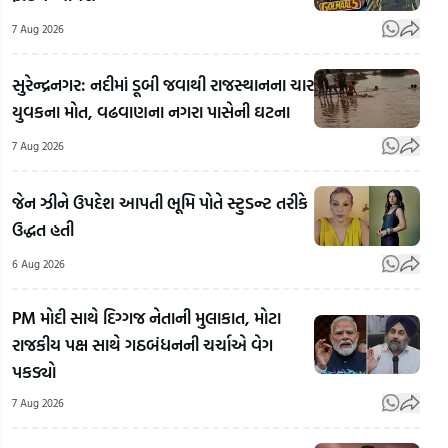
7 Aug 2026
સુરેન્દ્રનગર: નદીમાં ડૂબી જવાથી રાજસ્થાનના ચાર
યુવકના મોત, વઢવાણના નગરા પાસેની ઘટના
7 Aug 2026
જેન ઝીને ઉપદેશ આપતી ભૂમિ પોતે સ્ટુડન્ટ તરીકે
ઉદ્ધત હતી
6 Aug 2026
Rahul
PM મોદી સાથે દિગ્ગજ નેતાની મુલાકાત, મોટા
Gandhi's
અલમોડાના
Rah
રાજકીય પક્ષ સાથે ગઠબંધનની ચર્ચાએ વેગ
Favourite
રવિ ટમ્ટાએ
Gan
પકડ્યો
BJP
બનાવી
Vid
Leader:
ભારતની
E20
7 Aug 2026
રાહુલ
પહેલી
ફ્યુઅ