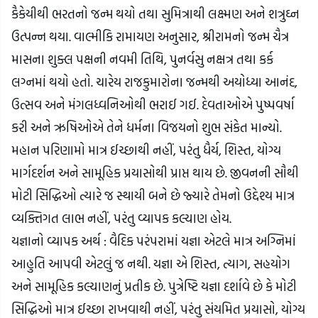
કૈકેયીથી ભરતનો જન્મ થયો તથા સુમિત્રાથી લક્ષ્મણ અને શત્રુઘ્ન 
ઉત્પન્ન થયા. વાલ્મીકિ રામાયણ અનુસાર, શ્રીરામનો જન્મ ચૈત્ર 
માસના શુક્લ પક્ષની નવમી તિથિ, પુનર્વસુ નક્ષત્ર તથા કર્ક 
લગ્નમાં થયો હતો. ચારેય રાજકુમારોના જન્મથી અયોધ્યા આનંદ, 
ઉત્સવ અને મંગલધ્વનિઓથી ભરાઈ ગઈ. દેવતાઓએ પુષ્પવર્ષા 
કરી અને ઋષિઓએ તેને ધર્મના વિજયનો શુભ સંકેત માન્યો.
મહાન પરિણામો માત્ર ઈચ્છાથી નહીં, પરંતુ ધૈર્ય, શિસ્ત, યોગ્ય 
માર્ગદર્શન અને સામૂહિક પ્રયાસોથી પ્રાપ્ત થાય છે. જીવનની સૌથી 
મોટી સિદ્ધિઓ ત્યારે જ સ્થાયી બને છે જ્યારે તેમનો ઉદ્દેશ્ય માત્ર 
વ્યક્તિગત લાભ નહીં, પરંતુ વ્યાપક કલ્યાણ હોય.
યજ્ઞાનો વ્યાપક અર્થ : વૈદિક પરંપરામાં યજ્ઞા એટલે માત્ર અગ્નિમાં 
આહુતિ આપવી એટલું જ નથી. યજ્ઞા એ શિસ્ત, ત્યાગ, સહયોગ 
અને સામૂહિક કલ્યાણનું પ્રતીક છે. પુત્રેષ્ટિ યજ્ઞા દર્શાવે છે કે મોટી 
સિદ્ધિઓ માત્ર ઈચ્છા રાખવાથી નહીં, પરંતુ સંયમિત પ્રયાસો, યોગ્ય 