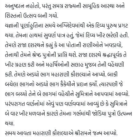
અનુષ્ઠાન નહોતો, પરંતુ સમગ્ર રાજ્યની સામૂહિક આસ્થા અને 
શિસ્તનો ઉત્સવ બની ગયો.
યજ્ઞાની પૂર્ણાહુતિના સમયે અગ્નિદેવમાંથી એક દિવ્ય પુરુષ પ્રગટ 
થયા. તેમના હાથમાં સુવર્ણ પાત્ર હતું, જેમાં દિવ્ય ખીર ભરેલી હતી. 
તેમણે રાજા દશરથને કહ્યું કે આ પોતાની રાણીઓને ખવડાવો, 
તેનાથી તેમને શ્રેષ્ઠ પુત્રોની પ્રાપ્તિ થશે. રાજા દશરથે શ્રદ્ધાપૂર્વક તે 
ખીર ગ્રહણ કરી અને મહર્ષિઓની સલાહ મુજબ તેની વહેંચણી 
કરી. તેમણે અડધો ભાગ મહારાણી કૌશલ્યાને આપ્યો. બાકી 
બચેલા ભાગનો અડધો ભાગ કૈકેયીને પ્રદાન કર્યો. ત્યારપછી જે 
ભાગ બચ્યો તેને બે ભાગમાં વહેંચીને સુમિત્રાને આપવામાં આવ્યો. 
પરંપરાગત વર્ણનોમાં એવું પણ વર્ણવવામાં આવ્યું છે કે સુમિત્રાને 
બે વાર ખીર મળવાને કારણે તેમના ગર્ભમાંથી જોડિયા પુત્રો ઉત્પન્ન 
થયા.
સમય આવતા મહારાણી કૌશલ્યાએ શ્રીરામને જન્મ આપ્યો. 