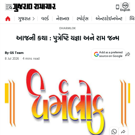
English
ગુજરાત
વર્લ્ડ
નેશનલ
સ્પોર્ટ્સ
એન્ટરટેઈનમેન્ટ
બિ
DHARMLOK
આજની કથા : પુત્રેષ્ટિ યજ્ઞા અને રામ જન્મ
By GS Team
Add as a preferred
source on Google
8 Jul 2026
4 mins read