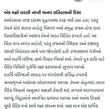
એક યજ્ઞો બદલી નાખી માનવ ઇતિહાસની દિશા
અયોધ્યાના રાજા દશરથ વૃદ્ધાવસ્થા તરફ વધી રહ્યા હતા, પરંતુ 
તેમને કોઈ સંતાન નહોતું. વિશાળ અને સમૃદ્ધ રાજ્ય હોવા છતાં 
ઉત્તરાધિકારીનો અભાવ તેમને સતત ચિંતિત રાખતો હતો. આ 
ચિંતા માત્ર અંગત નહોતી, પરંતુ રાજ્યની સ્થિરતા અને ઇક્ષ્વાકુ 
વંશની નિરંતરતા સાથે પણ જોડાયેલી હતી. રાજસભામાં મંત્રીઓ 
અને મહર્ષિ વશિષ્ઠ સાથે વિચાર-વિમર્શ થયો. તેમણે પુત્ર પ્રાપ્તિ માટે 
વૈદિક વિધિથી પુત્રેષ્ટિ યજ્ઞા કરાવવાનો સુઝાવ આપ્યો.
મહર્ષિ વશિષ્ઠની સલાહ પર અંગદેશથી પ્રસિદ્ધ તપસ્વી 
ઋષ્યશૃંગને અયોધ્યા બોલાવવામાં આવ્યા. તેમના નેતૃત્વમાં તમામ 
વૈદિક વિધાનો અનુસાર યજ્ઞાની તૈયારી થઈ. નગરને શણગારવામાં 
આવ્યું, વિદ્વાનોને આમંત્રિત કરવામાં આવ્યા અને અનેક દિવસો 
સુધી વૈદિક મંત્રો સાથે યજ્ઞા સંપન્ન થયો. યજ્ઞા માત્ર એક ધાર્મિક 