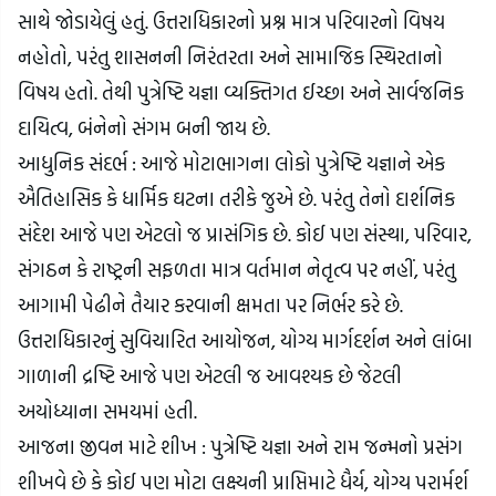
સાથે જોડાયેલું હતું. ઉત્તરાધિકારનો પ્રશ્ન માત્ર પરિવારનો વિષય 
નહોતો, પરંતુ શાસનની નિરંતરતા અને સામાજિક સ્થિરતાનો 
વિષય હતો. તેથી પુત્રેષ્ટિ યજ્ઞા વ્યક્તિગત ઈચ્છા અને સાર્વજનિક 
દાયિત્વ, બંનેનો સંગમ બની જાય છે.
આધુનિક સંદર્ભ : આજે મોટાભાગના લોકો પુત્રેષ્ટિ યજ્ઞાને એક 
ઐતિહાસિક કે ધાર્મિક ઘટના તરીકે જુએ છે. પરંતુ તેનો દાર્શનિક 
સંદેશ આજે પણ એટલો જ પ્રાસંગિક છે. કોઈ પણ સંસ્થા, પરિવાર, 
સંગઠન કે રાષ્ટ્રની સફળતા માત્ર વર્તમાન નેતૃત્વ પર નહીં, પરંતુ 
આગામી પેઢીને તૈયાર કરવાની ક્ષમતા પર નિર્ભર કરે છે. 
ઉત્તરાધિકારનું સુવિચારિત આયોજન, યોગ્ય માર્ગદર્શન અને લાંબા 
ગાળાની દ્રષ્ટિ આજે પણ એટલી જ આવશ્યક છે જેટલી 
અયોધ્યાના સમયમાં હતી.
આજના જીવન માટે શીખ : પુત્રેષ્ટિ યજ્ઞા અને રામ જન્મનો પ્રસંગ 
શીખવે છે કે કોઈ પણ મોટા લક્ષ્યની પ્રાપ્તિમાટે ધૈર્ય, યોગ્ય પરાર્મર્શ 