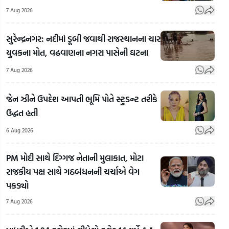
7 Aug 2026
સુરેન્દ્રનગર: નદીમાં ડૂબી જવાથી રાજસ્થાનના ચાર
યુવકના મોત, વઢવાણના નગરા પાસેની ઘટના
7 Aug 2026
જેન ઝીને ઉપદેશ આપતી ભૂમિ પોતે સ્ટુડન્ટ તરીકે
ઉદ્ધત હતી
6 Aug 2026
Rahul
PM મોદી સાથે દિગ્ગજ નેતાની મુલાકાત, મોટા
Gandhi's
અલમોડાના
Rah
રાજકીય પક્ષ સાથે ગઠબંધનની ચર્ચાએ વેગ
Favourite
રવિ ટમ્ટાએ
Gan
પકડ્યો
BJP
બનાવી
Vid
Leader:
ભારતની
E20
7 Aug 2026
રાહુલ
પહેલી
ફ્યુઅ
ગાંધીના
ઈલેક્ટ્રિક
વિપક