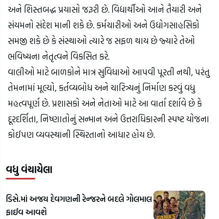
અને શિસ્તબદ્ધ પ્રયાસો જરૂરી છે. વિદ્યાર્થીઓ આને તૈયારી અને 
સંયમનો સંદેશ માની શકે છે. કર્મચારીઓ અને ઉદ્યોગસાહસિકો 
સમજી શકે છે કે સંસ્થાઓ ત્યારે જ સફળ થાય છે જ્યારે તેઓ 
ભવિષ્યના નેતૃત્વને વિકસિત કરે.
વાલીઓ માટે બાળકોને માત્ર સુવિધાઓ આપવી પૂરતી નથી, પરંતુ 
તેમનામાં મૂલ્યો, કર્તવ્યબોધ અને ચારિત્ર્યનું નિર્માણ કરવું વધુ 
મહત્વપૂર્ણ છે. પ્રશાસકો અને નેતાઓ માટે આ વાર્તા દર્શાવે છે કે 
દૂરદર્શિતા, નિષ્ણાતોનું સન્માન અને ઉત્તરાધિકારની સ્પષ્ટ યોજના 
કોઈપણ વ્યવસ્થાની સ્થિરતાનો આધાર હોય છે.
વધુ વંચાયેલા
ડિસે.માં અજય દેવગણની રેન્જરને બદલે ગોલમાલ
ફાઈવ આવશે