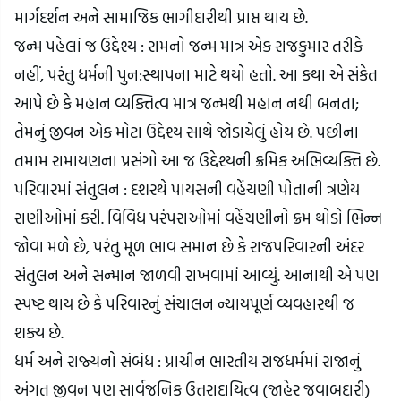
માર્ગદર્શન અને સામાજિક ભાગીદારીથી પ્રાપ્ત થાય છે.
જન્મ પહેલાં જ ઉદ્દેશ્ય : રામનો જન્મ માત્ર એક રાજકુમાર તરીકે 
નહીં, પરંતુ ધર્મની પુન:સ્થાપના માટે થયો હતો. આ કથા એ સંકેત 
આપે છે કે મહાન વ્યક્તિત્વ માત્ર જન્મથી મહાન નથી બનતા; 
તેમનું જીવન એક મોટા ઉદ્દેશ્ય સાથે જોડાયેલું હોય છે. પછીના 
તમામ રામાયણના પ્રસંગો આ જ ઉદ્દેશ્યની ક્રમિક અભિવ્યક્તિ છે.
પરિવારમાં સંતુલન : દશરથે પાયસની વહેંચણી પોતાની ત્રણેય 
રાણીઓમાં કરી. વિવિધ પરંપરાઓમાં વહેંચણીનો ક્રમ થોડો ભિન્ન 
જોવા મળે છે, પરંતુ મૂળ ભાવ સમાન છે કે રાજપરિવારની અંદર 
સંતુલન અને સન્માન જાળવી રાખવામાં આવ્યું. આનાથી એ પણ 
સ્પષ્ટ થાય છે કે પરિવારનું સંચાલન ન્યાયપૂર્ણ વ્યવહારથી જ 
શક્ય છે.
ધર્મ અને રાજ્યનો સંબંધ : પ્રાચીન ભારતીય રાજધર્મમાં રાજાનું 
અંગત જીવન પણ સાર્વજનિક ઉત્તરાદાયિત્વ (જાહેર જવાબદારી) 