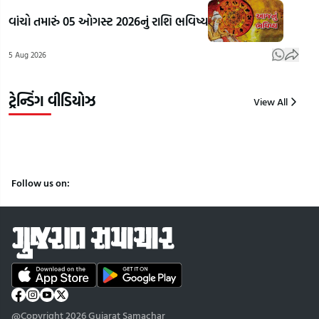
₹100
68 વર્ષીય
અને 
વાંચો તમારું 05 ઓગસ્ટ 2026નું રાશિ ભવિષ્ય
કરોડના
નીતુ સિંહ
ઝિન્
વેપારનો
દવાખાને
અમદ
5 Aug 2026
અંદાજ |
પહોંચ્યા |
મુલાક
Gujarat
Gujarat
Guj
samachar
samachar
Sam
ટ્રેન્ડિંગ વીડિયોઝ
View All
5
5
5
Aug
Aug
Aug
2026
2026
2026
Follow us on:
@Copyright 2026 Gujarat Samachar