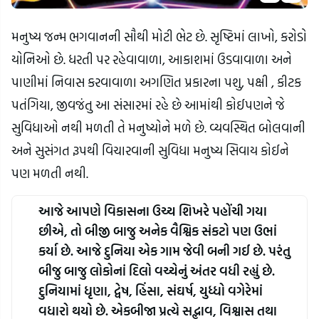
મનુષ્ય જન્મ ભગવાનની સૌથી મોટી ભેટ છે. સૃષ્ટિમાં લાખો, કરોડો 
યોનિઓ છે. ધરતી પર રહેવાવાળા, આકાશમાં ઉડવાવાળા અને 
પાણીમાં નિવાસ કરવાવાળા અગણિત પ્રકારના પશુ, પક્ષી , કીટક 
પતંગિયા, જીવજંતુ આ સંસારમાં રહે છે આમાંથી કોઈપણને જે 
સુવિધાઓ નથી મળતી તે મનુષ્યોને મળે છે. વ્યવસ્થિત બોલવાની 
અને સુસંગત રૂપથી વિચારવાની સુવિધા મનુષ્ય સિવાય કોઈને 
પણ મળતી નથી.
આજે આપણે વિકાસના ઉચ્ચ શિખરે પહોંચી ગયા 
છીએ, તો બીજી બાજુ અનેક વૈશ્વિક સંકટો પણ ઉભાં 
કર્યા છે. આજે દુનિયા એક ગામ જેવી બની ગઈ છે. પરંતુ 
બીજુ બાજુ લોકોનાં દિલો વચ્ચેનું અંતર વધી રહ્યું છે. 
દુનિયામાં ધૃણા, દ્વેષ, હિંસા, સંઘર્ષ, યુધ્ધો વગેરેમાં 
વધારો થયો છે. એકબીજા પ્રત્યે સદ્ભાવ, વિશ્વાસ તથા 