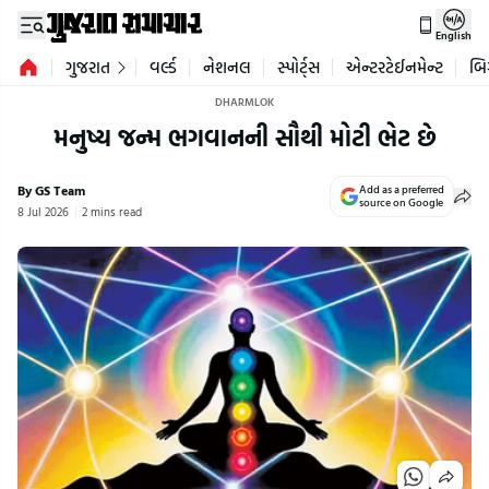
English
ગુજરાત
વર્લ્ડ
નેશનલ
સ્પોર્ટ્સ
એન્ટરટેઈનમેન્ટ
બિ
DHARMLOK
મનુષ્ય જન્મ ભગવાનની સૌથી મોટી ભેટ છે
By GS Team
Add as a preferred
source on Google
8 Jul 2026
2 mins read