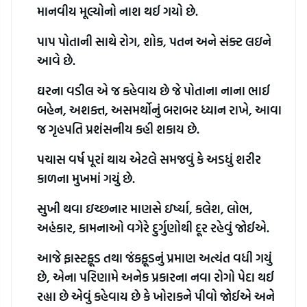
માનવીય મૂલ્યોનો નાશ થઈ ગયો છે.
પાપ પોતાની સાથે રોગ, શોક, પતન અને સંક્ટ લઇને 
આવે છે.
ઘરના વડીલ એ જ કહેવાય છે જે પોતાના નાના ભાઈ 
બહેન, અશક્ત, અસમર્થોનું બરાબર ધ્યાન રાખે, આવા 
જ ગૃહપતિ પ્રશંસનીય કહી શકાય છે.
પચાસ વર્ષ પૂરાં થાય એટલે સમજવું કે અડધું શરીર 
કાળના મુખમાં ગયું છે.
સુખી થવા ઇચ્છનાર માણસે ઇર્ષ્યા, કલેશ, લોભ, 
અહંકાર, કામનાઓ વગેરે દુર્ગુણોથી દૂર રહેવું જોઈએ.
આજે ફાસ્ટફૂડ તથા જંકફૂડનું પ્રમાણ અત્યંત વધી ગયું 
છે, એના પરિણામે અનેક પ્રકારના નવા રોગો પેદા થઈ 
રહ્યા છે એવું કહેવાય છે કે ખોરાકને પીવો જોઈએ અને 