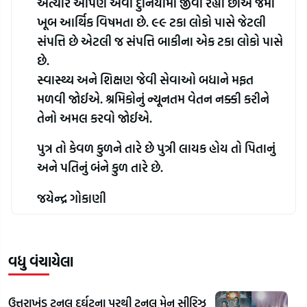
અત્યારે આપણે એવી દુનિયામાં જીવી રહ્યા છીએ જેમાં 
ખૂબ આર્થિક વિષમતા છે. ૯૯ ટકા લોકો પાસે જેટલી 
સંપત્તિ છે એટલી જ સંપત્તિ બાકીના એક ટકા લોકો પાસે 
છે.
સ્વાસ્થ્ય અને શિક્ષણ જેવી સેવાઓ બધાને મફત 
મળવી જોઈએ. શ્રમિકોનું ન્યૂનતમ વેતન નક્કી કરીને 
તેનો અમલ કરવો જોઈએ.
પુત્ર તો કેવળ કુળને તારે છે પુત્રી લાયક હોય તો પિતાનું 
અને પતિનું બંને કુળ તારે છે.
જયેન્દ્ર ગોકાણી
વધુ વંચાયેલા
ઉત્તરાખંડ ટનલ દુર્ઘટના પરથી ટનલ મેન સીરિઝ