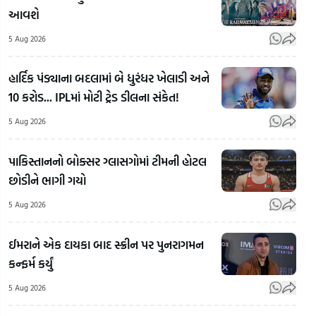
આવશે
5 Aug 2026
હાર્દિક પંડ્યાના બદલામાં બે ધુરંધર ખેલાડી અને
10 કરોડ... IPLમાં મોટી ટ્રેડ ડીલના સંકેત!
5 Aug 2026
પાકિસ્તાનનો બોક્સર ગ્લાસગોમાં ટીમની હોટલ
છોડીને ભાગી ગયો
15મી
ઓગસ્ટ
5 Aug 2026
પહેલા
દેશભરમાં
ઈમરાને એક દાયકા બાદ સ્ક્રીન પર પુનરાગમન
સુરતી
બ્લેક
Sun
કન્ફર્મ કર્યું
તિરંગાની
ગોગલ્સ
In
ભારે
ચડાવી,
Ahm
5 Aug 2026
ડિમાન્ડ!
છત્રી લઈને
સની