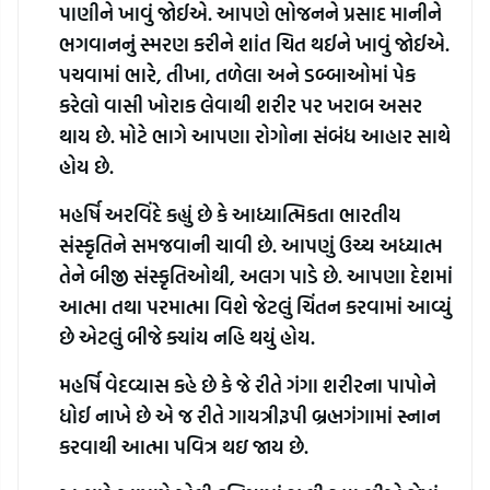
પાણીને ખાવું જોઈએ. આપણે ભોજનને પ્રસાદ માનીને 
ભગવાનનું સ્મરણ કરીને શાંત ચિત થઈને ખાવું જોઈએ. 
પચવામાં ભારે, તીખા, તળેલા અને ડબ્બાઓમાં પેક 
કરેલો વાસી ખોરાક લેવાથી શરીર પર ખરાબ અસર 
થાય છે. મોટે ભાગે આપણા રોગોના સંબંધ આહાર સાથે 
હોય છે.
મહર્ષિ અરવિંદે કહ્યું છે કે આધ્યાત્મિકતા ભારતીય 
સંસ્કૃતિને સમજવાની ચાવી છે. આપણું ઉચ્ચ અધ્યાત્મ 
તેને બીજી સંસ્કૃતિઓથી, અલગ પાડે છે. આપણા દેશમાં 
આત્મા તથા પરમાત્મા વિશે જેટલું ચિંતન કરવામાં આવ્યું 
છે એટલું બીજે ક્યાંય નહિ થયું હોય.
મહર્ષિ વેદવ્યાસ કહે છે કે જે રીતે ગંગા શરીરના પાપોને 
ધોઈ નાખે છે એ જ રીતે ગાયત્રીરૂપી બ્રહ્મગંગામાં સ્નાન 
કરવાથી આત્મા પવિત્ર થઇ જાય છે.