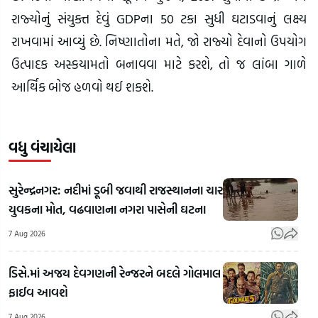
રાજ્યોનું સંયુક્ત દેવું GDPના 50 ટકા સુધી ઘટાડવાનું લક્ષ્ય
રાખવામાં આવ્યું છે. નિષ્ણાતોના મતે, જો રાજ્યો દેવાનો ઉપયોગ
ઉત્પાદક અસ્કયામતો બનાવવા માટે કરશે, તો જ લાંબા ગાળે
આર્થિક બોજ હળવો થઈ શકશે.
વધુ વંચાયેલા
સુરેન્દ્રનગર: નદીમાં ડૂબી જવાથી રાજસ્થાનના ચાર
યુવકના મોત, વઢવાણના નગરા પાસેની ઘટના
7 Aug 2026
ડિસે.માં અજય દેવગણની રેન્જરને બદલે ગોલમાલ
ફાઈવ આવશે
7 Aug 2026