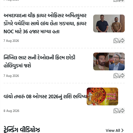
અમદાવાદના ચીફ ફાયર ઓફિસર અમિતકુમાર
ડોંગરે વચેટિયા સાથે લાંચ લેતા ઝડપાયા, ફાયર
NOC માટે 36 હજાર માગ્યા હતા
7 Aug 2026
દિલ્હીથી
જામનગર
અમર
નિખિલ ભાટ સની દેઓલની ફિલ્મ છોડી
જતો 23
બગસ
હોલિવુડમાં જશે
ટન બ્રાસ
પોસ્ટ ઓફિસ
ઘેટાન
સ્ક્રેપ
મારફતે ચાલતો
શિક
7 Aug 2026
રસ્તામાં
હતો નશાનો
બના
જ ગાયબ!
કાળો
રાક્ષ
વાંચો તમારું 08 ઓગસ્ટ 2026નું રાશિ ભવિષ્ય
રાજકોટમાં
કારોબાર!
અજગ
₹2.37
અમદાવાદમાંથી
મહા
8 Aug 2026
કરોડના
પકડાઇ ₹60
મહેન
કૌભાંડનો
લાખની કફ
ઝડપ
ભાંડાફોડ
સીરપ
લેવા
ટ્રેન્ડિંગ વીડિયોઝ
View All