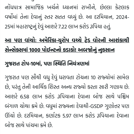
નોંધપાત્ર સામાજિક ખર્ચને ધ્યાનમાં રાખીને, છેલ્લા કેટલાક
વર્ષોમાં તેના દેવાનું સ્તર સતત વધ્યું છે. આ દરમિયાન, 2024-
25માં મહારાષ્ટ્રનું દેવું આશરે 7.22 લાખ કરોડ રૂપિયા હતું.
આ પણ વાંચો: અમેરિકા-યુરોપ વચ્ચે ટ્રેડ વોરની આશંકાથી
સેન્સેક્સમાં 1000 પોઈન્ટનો કડાકો! અબજોનું નુકસાન
ગુજરાત ટોપ-10માં, પણ સ્થિતિ નિયંત્રણમાં
ગુજરાત પણ સૌથી વધુ દેવું ધરાવતા ટોચના 10 રાજ્યોમાં સામેલ
છે, પરંતુ તેની આર્થિક શિસ્ત અન્ય રાજ્યો કરતા સારી ગણાય છે.
આશરે 6.58 લાખ કરોડ રૂપિયાના દેવાના બોજ સાથે પશ્ચિમ
બંગાળ ચોથા ક્રમે છે. વધુમાં રાજ્યના દેવાથી-GSDP ગુણોત્તર પણ
ઊંચો છે. દરમિયાન, કર્ણાટક 5.97 લાખ કરોડ રૂપિયાના દેવાના
બોજ સાથે પાંચમા ક્રમે છે.