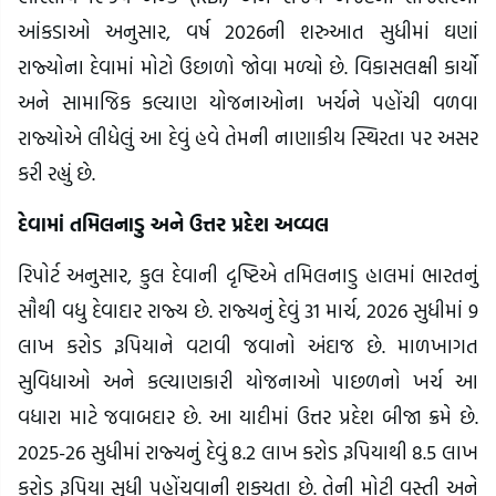
આંકડાઓ અનુસાર, વર્ષ 2026ની શરુઆત સુધીમાં ઘણાં
રાજ્યોના દેવામાં મોટો ઉછાળો જોવા મળ્યો છે. વિકાસલક્ષી કાર્યો
અને સામાજિક કલ્યાણ યોજનાઓના ખર્ચને પહોંચી વળવા
રાજ્યોએ લીધેલું આ દેવું હવે તેમની નાણાકીય સ્થિરતા પર અસર
કરી રહ્યું છે.
દેવામાં તમિલનાડુ અને ઉત્તર પ્રદેશ અવ્વલ
રિપોર્ટ અનુસાર, કુલ દેવાની દૃષ્ટિએ તમિલનાડુ હાલમાં ભારતનું
સૌથી વધુ દેવાદાર રાજ્ય છે. રાજ્યનું દેવું 31 માર્ચ, 2026 સુધીમાં 9
લાખ કરોડ રૂપિયાને વટાવી જવાનો અંદાજ છે. માળખાગત
સુવિધાઓ અને કલ્યાણકારી યોજનાઓ પાછળનો ખર્ચ આ
વધારા માટે જવાબદાર છે. આ યાદીમાં ઉત્તર પ્રદેશ બીજા ક્રમે છે.
2025-26 સુધીમાં રાજ્યનું દેવું 8.2 લાખ કરોડ રૂપિયાથી 8.5 લાખ
કરોડ રૂપિયા સુધી પહોંચવાની શક્યતા છે. તેની મોટી વસ્તી અને