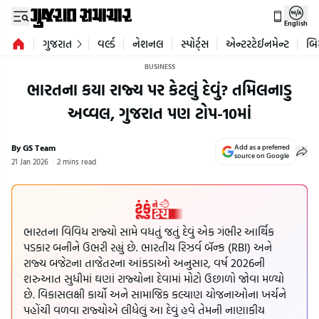
English
ગુજરાત
વર્લ્ડ
નેશનલ
સ્પોર્ટ્સ
એન્ટરટેઈનમેન્ટ
બિ
BUSINESS
ભારતના કયા રાજ્ય પર કેટલું દેવું? તમિલનાડુ
અવ્વલ, ગુજરાત પણ ટોપ-10માં
By GS Team
Add as a preferred
source on Google
21 Jan 2026
2 mins read
ભારતના વિવિધ રાજ્યો સામે વધતું જતું દેવું એક ગંભીર આર્થિક
પડકાર બનીને ઉભરી રહ્યું છે. ભારતીય રિઝર્વ બૅન્ક (RBI) અને
રાજ્ય બજેટના તાજેતરના આંકડાઓ અનુસાર, વર્ષ 2026ની
શરુઆત સુધીમાં ઘણાં રાજ્યોના દેવામાં મોટો ઉછાળો જોવા મળ્યો
છે. વિકાસલક્ષી કાર્યો અને સામાજિક કલ્યાણ યોજનાઓના ખર્ચને
પહોંચી વળવા રાજ્યોએ લીધેલું આ દેવું હવે તેમની નાણાકીય