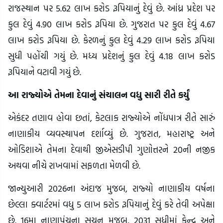
રાજસ્થાન પર 5.62 લાખ કરોડ રૂપિયાનું દેવું છે. આંધ્ર પ્રદેશ પર
કુલ દેવું 4.90 લાખ કરોડ રૂપિયા છે. ગુજરાત પર કુલ દેવું 4.67
લાખ કરોડ રૂપિયા છે. કેરળનું કુલ દેવું 4.29 લાખ કરોડ રૂપિયા
સુધી પહોંચી ગયું છે. મધ્ય પ્રદેશનું કુલ દેવું 4.18 લાખ કરોડ
રૂપિયાને વટાવી ગયું છે.
આ રાજ્યોએ તેમના દેવાનું સંચાલન વધુ સારી રીતે કર્યું
એકંદર તણાવ હોવા છતાં, કેટલાક રાજ્યોએ નોંધપાત્ર રીતે સારું
નાણાકીય વ્યવસ્થાપન દર્શાવ્યું છે. ગુજરાત, મહારાષ્ટ્ર અને
ઓડિશાએ તેમના દેવાથી જીએસડીપી ગુણોત્તરને 20ની નજીક
અથવા નીચે રાખવામાં સફળતા મેળવી છે.
જાન્યુઆરી 2026ના અંદાજ મુજબ, રાજ્યો નાણાકીય વર્ષના
છેલ્લા ક્વાર્ટરમાં વધુ 5 લાખ કરોડ રૂપિયાનું દેવું કરે તેવી અપેક્ષા
છે. 16મા નાણાપંચના સૂચન મુજબ, 2031 સુધીમાં કેન્દ્ર અને