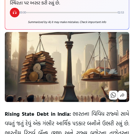
સ્થિરતા પર અસર કરી રહ્યું છે.
00:00
02:53
Summarized by AI; it may make mistakes. Check important info
Rising State Debt in India:
ભારતના વિવિધ રાજ્યો સામે
વધતું જતું દેવું એક ગંભીર આર્થિક પડકાર બનીને ઉભરી રહ્યું છે.
ભારતીય રિઝર્વ બૅન્ક (RBI) અને રાજ્ય બજેટના તાજેતરના