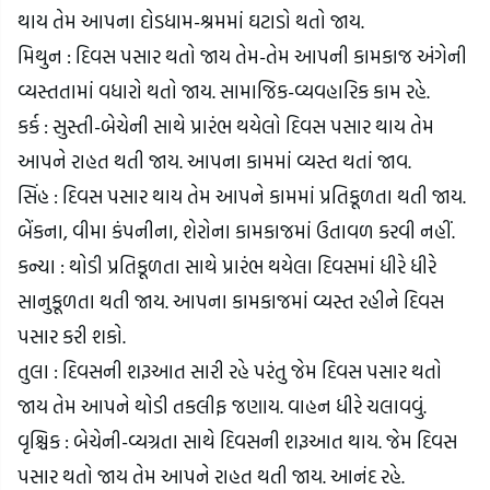
થાય તેમ આપના દોડધામ-શ્રમમાં ઘટાડો થતો જાય.
મિથુન : દિવસ પસાર થતો જાય તેમ-તેમ આપની કામકાજ અંગેની 
વ્યસ્તતામાં વધારો થતો જાય. સામાજિક-વ્યવહારિક કામ રહે.
કર્ક : સુસ્તી-બેચેની સાથે પ્રારંભ થયેલો દિવસ પસાર થાય તેમ 
આપને રાહત થતી જાય. આપના કામમાં વ્યસ્ત થતાં જાવ.
સિંહ : દિવસ પસાર થાય તેમ આપને કામમાં પ્રતિકૂળતા થતી જાય. 
બેંકના, વીમા કંપનીના, શેરોના કામકાજમાં ઉતાવળ કરવી નહીં.
કન્યા : થોડી પ્રતિકૂળતા સાથે પ્રારંભ થયેલા દિવસમાં ધીરે ધીરે 
સાનુકૂળતા થતી જાય. આપના કામકાજમાં વ્યસ્ત રહીને દિવસ 
પસાર કરી શકો.
તુલા : દિવસની શરૂઆત સારી રહે પરંતુ જેમ દિવસ પસાર થતો 
જાય તેમ આપને થોડી તકલીફ જણાય. વાહન ધીરે ચલાવવું.
વૃશ્ચિક : બેચેની-વ્યગ્રતા સાથે દિવસની શરૂઆત થાય. જેમ દિવસ 
પસાર થતો જાય તેમ આપને રાહત થતી જાય. આનંદ રહે.