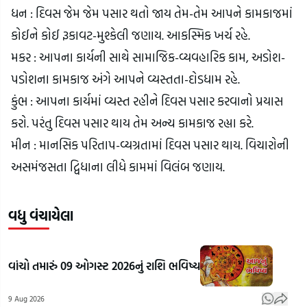
ધન : દિવસ જેમ જેમ પસાર થતો જાય તેમ-તેમ આપને કામકાજમાં 
કોઈને કોઈ રૂકાવટ-મુશ્કેલી જણાય. આકસ્મિક ખર્ચ રહે.
મકર : આપના કાર્યની સાથે સામાજિક-વ્યવહારિક કામ, અડોશ-
પડોશના કામકાજ અંગે આપને વ્યસ્તતા-દોડધામ રહે.
કુંભ : આપના કાર્યમાં વ્યસ્ત રહીને દિવસ પસાર કરવાનો પ્રયાસ 
કરો. પરંતુ દિવસ પસાર થાય તેમ અન્ય કામકાજ રહ્યા કરે.
મીન : માનસિક પરિતાપ-વ્યગ્રતામાં દિવસ પસાર થાય. વિચારોની 
અસમંજસતા દ્વિધાના લીધે કામમાં વિલંબ જણાય.
વધુ વંચાયેલા
વાંચો તમારું 09 ઓગસ્ટ 2026નું રાશિ ભવિષ્ય
9 Aug 2026