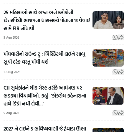
25 મહિલાઓ સાથે લગ્ન અને કરોડોની
છેતરપિંડી! ભાજપના ધારાસભ્યે પોતાના જ વેવાઈ
સામે FIR નોંધાવી
9 Aug 2026
મોંઘવારીનો રાઉન્ડ ટુ : બિસ્કિટથી લઈને સાબુ
સુધી દરેક વસ્તુ મોંઘી થશે
10 Aug 2026
CJI સૂર્યકાંતને ચીફ ગેસ્ટ તરીકે આમંત્રણ પર
Student
ભડક્યા વિદ્યાર્થીઓ, કહ્યું- 'કોકરોચ કહેનારાના
Protest:
'ટોક
હાથે ડિગ્રી નથી લેવી...'
પેપર લીક
ફિલ્મ
મુદ્દે
Ahmedabad:
કામ 
9 Aug 2026
Jharkhand
આનંદનગર
બદ
માં ઊલટી
દુષ્કર્મ કેસના
અભિન
2027 ને લઈને 5 ભવિષ્યવાણી જે રૂંવાડા ઊભા