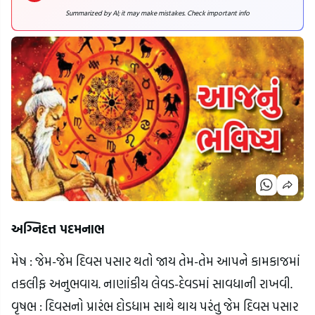
Summarized by AI; it may make mistakes. Check important info
અગ્નિદત્ત પદમનાભ
મેષ : જેમ-જેમ દિવસ પસાર થતો જાય તેમ-તેમ આપને કામકાજમાં 
તકલીફ અનુભવાય. નાણાંકીય લેવડ-દેવડમાં સાવધાની રાખવી.
વૃષભ : દિવસનો પ્રારંભ દોડધામ સાથે થાય પરંતુ જેમ દિવસ પસાર 