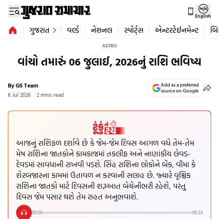
English
ગુજરાત
વર્લ્ડ
નેશનલ
સ્પોર્ટ્સ
એન્ટરટેઈનમેન્ટ
બિ
ASTRO
વાંચો તમારું 06 જુલાઈ, 2026નું રાશિ ભવિષ્ય
By GS Team
Add as a preferred
source on Google
6 Jul 2026
2 mins read
આજનું રાશિફળ દર્શાવે છે કે જેમ-જેમ દિવસ આગળ વધે તેમ-તેમ
મેષ રાશિના જાતકોને કામકાજમાં તકલીફ અને નાણાંકીય લેવડ-
દેવડમાં સાવધાની રાખવી પડશે. સિંહ રાશિના લોકોને બેંક, વીમા કે
શેરબજારના કામમાં ઉતાવળ ન કરવાની સલાહ છે. જ્યારે વૃશ્ચિક
રાશિના જાતકો માટે દિવસની શરૂઆત બેચેનીભરી રહેશે, પરંતુ
દિવસ જેમ પસાર થશે તેમ રાહત અનુભવાશે.
00:00
00:22