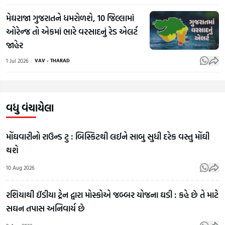
મેઘરાજા ગુજરાતને ધમરોળશે, 10 જિલ્લામાં
ઓરેન્જ તો એકમાં ભારે વરસાદનું રેડ એલર્ટ
જાહેર
1 Jul 2026
VAV - THARAD
વધુ વંચાયેલા
મોંઘવારીનો રાઉન્ડ ટુ : બિસ્કિટથી લઈને સાબુ સુધી દરેક વસ્તુ મોંઘી
થશે
10 Aug 2026
રશિયાથી ઈંડીયા ટ્રેન દ્વારા મોસ્કોએ જબ્બર યોજના ઘડી : કહે છે તે માટે
સઘન તપાસ અનિવાર્ય છે