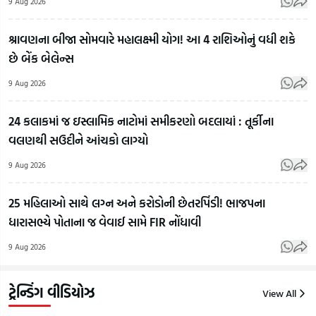
9 Aug 2026
શ્રાવણના બીજા સોમવારે મહાલક્ષ્મી યોગ! આ 4 રાશિઓનું વધી શકે
છે બેંક બેલેન્સ
9 Aug 2026
બાળકોને
24 કલાકમાં જ ઇસ્લામિક નાટોમાં સમીકરણો બદલાયાં : તૂર્કીના
સિનિયર
લોલીપોપ
સંસ
વલણથી સઉદીને આંચકો લાગ્યો
કોંગી સાંસદ
ખવડાવતાં
પરિસ
રેણુકા
પહેલાં
આજ
9 Aug 2026
ચૌધરીના
સાવધાન!
સાં
અનોખા
અમદાવાદમાં
ગાય
25 મહિલાઓ સાથે લગ્ન અને કરોડોની છેતરપિંડી! ભાજપના
ચશ્માનો
ગંદકી વચ્ચે
બાબ
ધારાસભ્યે પોતાના જ વેવાઈ સામે FIR નોંધાવી
વીડિયો
બનતી
સુપ્
9 Aug 2026
વાઇરલ |
લોલીપોપની
છેડ્ય
Gujarat
ફેક્ટરી
Guj
Samachar
સીલ!
Sam
ટ્રેન્ડિંગ વીડિયોઝ
View All
10
10
10
Aug
Aug
Aug