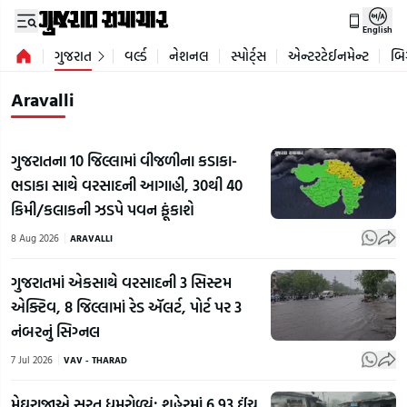
English
ગુજરાત
વર્લ્ડ
નેશનલ
સ્પોર્ટ્સ
એન્ટરટેઈનમેન્ટ
બિ
Aravalli
ગુજરાતના 10 જિલ્લામાં વીજળીના કડાકા-
ભડાકા સાથે વરસાદની આગાહી, 30થી 40
કિમી/કલાકની ઝડપે પવન ફૂંકાશે
8 Aug 2026
ARAVALLI
ગુજરાતમાં એકસાથે વરસાદની 3 સિસ્ટમ
એક્ટિવ, 8 જિલ્લામાં રેડ ઍલર્ટ, પોર્ટ પર 3
નંબરનું સિગ્નલ
7 Jul 2026
VAV - THARAD
મેઘરાજાએ સુરત ધમરોળ્યું: શહેરમાં 6.93 ઈંચ,