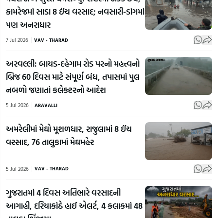
કામરેજમાં સાડા 8 ઈંચ વરસાદ; નવસારી-ડાંગમાં
પણ અનરાધાર
7 Jul 2026
VAV - THARAD
અરવલ્લી: બાયડ-દહેગામ રોડ પરનો મહત્ત્વનો
બ્રિજ 60 દિવસ માટે સંપૂર્ણ બંધ, તપાસમાં પુલ
નબળો જણાતાં કલેક્ટરનો આદેશ
5 Jul 2026
ARAVALLI
અમરેલીમાં મેઘો મૂશળધાર, રાજુલામાં 8 ઈંચ
વરસાદ, 76 તાલુકામાં મેઘમહેર
5 Jul 2026
VAV - THARAD
ગુજરાતમાં 4 દિવસ અતિભારે વરસાદની
આગાહી, દરિયાકાંઠે હાઈ એલર્ટ, 4 કલાકમાં 48