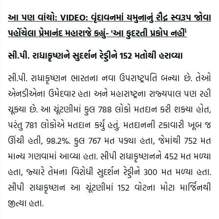
આ પણ વાંચો: VIDEO: વૃંદાવનમાં યમુનાનું રૌદ્ર સ્વરૂપ જોવા
પહોંચેલા પ્રેમાનંદ મહારાજે કહ્યું- 'આ કુદરતી પ્રકોપ નહીં'
સી.પી. રાધાકૃષ્ણને સુદર્શન રેડ્ડીને 152 મતોથી હરાવ્યા
સી.પી. રાધાકૃષ્ણન ભારતના નવા ઉપરાષ્ટ્રપતિ બન્યા છે. તેઓ
એનડીએના ઉમેદવાર હતા અને મહારાષ્ટ્રના રાજ્યપાલ પણ રહી
ચૂક્યા છે. આ ચૂંટણીમાં કુલ 788 લોકો મતદાન કરી શક્યા હોત,
પરંતુ 781 લોકોએ મતદાન કર્યું હતું. મતદાનની ટકાવારી ખૂબ જ
ઊંચી હતી, 98.2%. કુલ 767 મત પડ્યા હતા, જેમાંથી 752 મત
માન્ય ગણવામાં આવ્યા હતા. સીપી રાધાકૃષ્ણનને 452 મત મળ્યા
હતા, જ્યારે તેમના વિરોધી સુદર્શન રેડ્ડીને 300 મત મળ્યા હતા.
સીપી રાધાકૃષ્ણન આ ચૂંટણીમાં 152 વોટના મોટા માર્જિનથી
જીત્યા હતા.