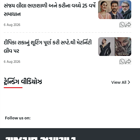
Gandhi's
અલમોડાના
Rah
સંજય લીલા ભણશાળી અને કરીના વચ્ચે 25 વર્ષે
Favourite
રવિ ટમ્ટાએ
Gan
સમાધાન
BJP
બનાવી
Vid
Leader:
ભારતની
E20
6 Aug 2026
રાહુલ
પહેલી
ફ્યુઅ
ગાંધીના
ઈલેક્ટ્રિક
વિપક
દીપિકા રાકાનું શૂટિંગ પૂર્ણ કરી સપ્ટે.થી મેટર્નિટી
ફેવરિટ
ઉડતી કાર!
રાહુ
લીવ પર
ભાજપ
'HAPIDA
ગાંધ
6 Aug 2026
નેતા કોણ?
SKYNeX'
કર્યો
| Gujarat
નું સફળ
| Gu
Samacha
ટેસ્ટિંગ
Sam
ટ્રેન્ડિંગ વીડિયોઝ
View All
7
7
7
Aug
Aug
Aug
2026
2026
2026
Follow us on: