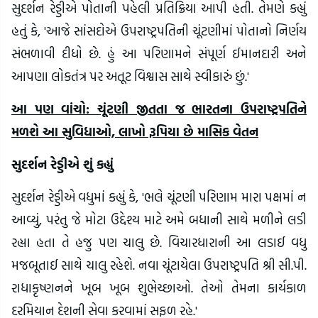
સુદર્શન રેડ્ડીએ પોતાની પહેલી પ્રતિક્રિયા આપી હતી. તેમણે કહ્યું
હતું કે, 'આજે સાંસદોએ ઉપરાષ્ટ્રપતિની ચૂંટણીમાં પોતાનો નિર્ણય
સંભળાવી દીધો છે. હું આ પરિણામને સંપૂર્ણ ઈમાનદારી અને
આપણા લોકતંત્ર પર અતૂટ વિશ્વાસ સાથે સ્વીકારું છું.'
આ પણ વાંચો: ચૂંટણી જીતતા જ ભારતના ઉપરાષ્ટ્રપતિને
મળશે આ સુવિધાઓ, લાખો રૂપિયા છે માસિક વેતન
સુદર્શન રેડ્ડીએ
શું કહ્યું
સુદર્શન રેડ્ડીએ વધુમાં કહ્યું કે, 'ભલે ચૂંટણી પરિણામ મારા પક્ષમાં ન
આવ્યું, પરંતુ જે મોટા ઉદ્દેશ્ય માટે અમે બધાની સાથે મળીને લડી
રહ્યા હતા તે હજુ પણ ચાલુ છે. વિચારધારાની આ લડાઈ વધુ
મજબૂતાઈ સાથે ચાલુ રહેશે. નવા ચૂંટાયેલા ઉપરાષ્ટ્રપતિ શ્રી સી.પી.
રાધાકૃષ્ણનને ખૂબ ખૂબ શુભેચ્છાઓ. તેઓ તેમના કાર્યકાળ
દરમિયાન દેશની સેવા કરવામાં સફળ રહે.'