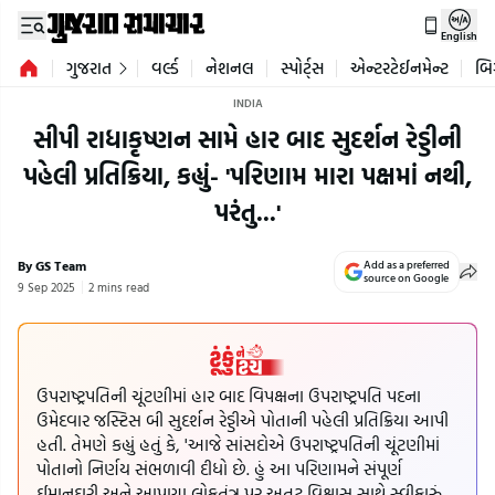
English
ગુજરાત
વર્લ્ડ
નેશનલ
સ્પોર્ટ્સ
એન્ટરટેઈનમેન્ટ
બિ
INDIA
સીપી રાધાકૃષ્ણન સામે હાર બાદ સુદર્શન રેડ્ડીની
પહેલી પ્રતિક્રિયા, કહ્યું- 'પરિણામ મારા પક્ષમાં નથી,
પરંતુ...'
By GS Team
Add as a preferred
source on Google
9 Sep 2025
2 mins read
ઉપરાષ્ટ્રપતિની ચૂંટણીમાં હાર બાદ વિપક્ષના ઉપરાષ્ટ્રપતિ પદના
ઉમેદવાર જસ્ટિસ બી સુદર્શન રેડ્ડીએ પોતાની પહેલી પ્રતિક્રિયા આપી
હતી. તેમણે કહ્યું હતું કે, 'આજે સાંસદોએ ઉપરાષ્ટ્રપતિની ચૂંટણીમાં
પોતાનો નિર્ણય સંભળાવી દીધો છે. હું આ પરિણામને સંપૂર્ણ
ઈમાનદારી અને આપણા લોકતંત્ર પર અતૂટ વિશ્વાસ સાથે સ્વીકારું