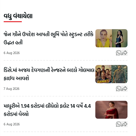
વધુ વંચાયેલા
જેન ઝીને ઉપદેશ આપતી ભૂમિ પોતે સ્ટુડન્ટ તરીકે
ઉદ્ધત હતી
6 Aug 2026
ડિસે.માં અજય દેવગણની રેન્જરને બદલે ગોલમાલ
ફાઈવ આવશે
7 Aug 2026
માધુરીએ 1.94 કરોડમાં લીધેલો ફલેટ 14 વર્ષે 4.4
કરોડમાં વેચ્યો
6 Aug 2026
Rahul