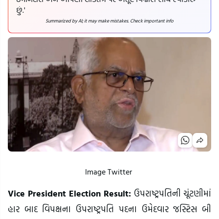
છું.'
Summarized by AI; it may make mistakes. Check important info
Image Twitter
Vice President Election Result:
ઉપરાષ્ટ્રપતિની ચૂંટણીમાં
હાર બાદ વિપક્ષના ઉપરાષ્ટ્રપતિ પદના ઉમેદવાર જસ્ટિસ બી