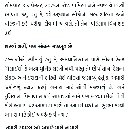
સોમવાર, 3 નવેમ્બર, 2025ના રોજ પાકિસ્તાનને સ્પષ્ટ ચેતવણી
આપતાં કહ્યું હતું કે, જો અફઘાન લોકોની સહનશીલતા અને
ધીરજની ફરી પરીક્ષા લેવામાં આવશે, તો તેના પરિણામ વિનાશક
હશે.
શસ્ત્રો નહીં, પણ સંકલ્પ મજબૂત છે
હક્કાનીએ સ્વીકાર્યું હતું કે, અફઘાનિસ્તાન પાસે લોન્ગ રેન્જ
મિસાઈલો કે અત્યાધુનિક શસ્ત્રો નથી. પરંતુ તેમણે પોતાના દેશના
સંકલ્પ અને ઇરાદાની શક્તિ વિશે બોલતાં જણાવ્યું હતું કે, ‘અમારી
જમીનનું રક્ષણ કરવું અમારા માટે સૌથી મહત્ત્વનું છે. અમે
દુનિયાના વિશાળ રાજવી સામ્રાજ્યો સામે પણ લડ્યા છીએ, તેથી
કોઈ અમારા પર આક્રમણ કરશે તો અમારી ધરતીની સુરક્ષા કરવી
અમારા માટે કોઈ અઘરું કાર્ય નથી.’
'તમારી સમસ્યાઓ અમારે માથે ન મારો'