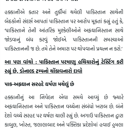
હક્કાનીએ કતાર અને તુર્કીમાં થયેલી પાકિસ્તાન સાથેની
બેઠકોનો સંદર્ભ આપતાં પાકિસ્તાન પર આરોપ મૂકતાં કહ્યું હતું કે,
‘પાકિસ્તાને તેની આંતરિક મુશ્કેલીઓને અફઘાનિસ્તાન સાથે
જોડવાનું બંધ કરવું જોઈએ. પાકિસ્તાનની સમસ્યાઓ
પાકિસ્તાનની જ છે. તમે તેને અમારા પર થોપવાનો પ્રયત્ન ન કરો.’
આ પણ વાંચો : પાકિસ્તાન પરમાણુ હથિયારોનું ટેસ્ટિંગ કરી
રહ્યું છે, ડોનાલ્ડ ટ્રમ્પનો ચોંકાવનારો દાવો
પાક-અફઘાન સરહદે ઘર્ષણ મચેલું છે
હક્કાનીનું આ નિવેદન એવા સમયે આવ્યું છે જ્યારે
અફઘાનિસ્તાન અને પાકિસ્તાન વચ્ચેના સંબંધો ખરાબ છે. બંને
દેશો વચ્ચે સરહદ પર ઘર્ષણ ચાલી રહ્યું છે. અગાઉ પાકિસ્તાન દ્વારા
કાબુલ, ખોસ્ત, જલાલાબાદ અને પક્તિકા પ્રદેશોમાં હવાઈ હુમલા