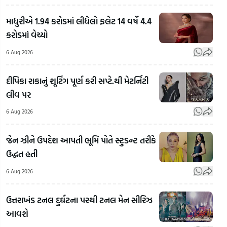
માધુરીએ 1.94 કરોડમાં લીધેલો ફલેટ 14 વર્ષે 4.4
કરોડમાં વેચ્યો
6 Aug 2026
દીપિકા રાકાનું શૂટિંગ પૂર્ણ કરી સપ્ટે.થી મેટર્નિટી
લીવ પર
6 Aug 2026
જેન ઝીને ઉપદેશ આપતી ભૂમિ પોતે સ્ટુડન્ટ તરીકે
ઉદ્ધત હતી
પ્લાસ્ટર ન
યોગીના
મળ્યું તો
ગઢમાં જ
6 Aug 2026
ભાંગેલા
આનંદીબેન
Ahm
પગમાં પૂંઠું
પટેલે કાઢી
પોલ
ઉત્તરાખંડ ટનલ દુર્ઘટના પરથી ટનલ મેન સીરિઝ
બાંધી દીધું!
ભાજપ
'મિ
આવશે
Biharની
સરકારની
એક્શ