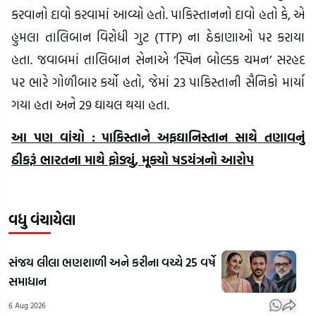
કરવાનો દાવો કરવામાં આવ્યો હતો. પાકિસ્તાનનો દાવો હતો કે, એ
હુમલા તાલિબાન વિરોધી ગુટ (TTP) ના ઠેકાણાઓ પર કરાયા
હતા. જવાબમાં તાલિબાન સેનાએ ‘સ્પિન બોલ્ડક ચમન’ સરહદ
પર ભારે ગોળીબાર કર્યો હતો, જેમાં 23 પાકિસ્તાની સૈનિકો માર્યા
ગયા હતા અને 29 ઘાયલ થયા હતા.
આ પણ વાંચો : પાકિસ્તાને અફઘાનિસ્તાન સાથે તણાવનું
ઠીકરૂં ભારતના માથે ફોડ્યું, મૂક્યો ષડયંત્રનો આરોપ
વધુ વંચાયેલા
સંજય લીલા ભણશાળી અને કરીના વચ્ચે 25 વર્ષે
સમાધાન
6 Aug 2026