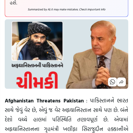
હશે.
Summarized by AI; it may make mistakes. Check important info
Afghanistan Threatens Pakistan
: પાકિસ્તાનને ભારત
સાથે જેવું વેર છે, એવું જ વેર અફઘાનિસ્તાન સાથે પણ છે. બંને
દેશો વચ્ચે હાલમાં પરિસ્થિતિ તણાવપૂર્ણ છે. એવામાં
અફઘાનિસ્તાનના ગૃહમંત્રી ખલીફા સિરાજુદ્દીન હક્કાનીએ