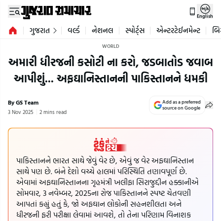
English
ગુજરાત
વર્લ્ડ
નેશનલ
સ્પોર્ટ્સ
એન્ટરટેઈનમેન્ટ
બિ
WORLD
અમારી ધીરજની કસોટી ના કરો, જડબાતોડ જવાબ
આપીશું... અફઘાનિસ્તાનની પાકિસ્તાનને ધમકી
By GS Team
Add as a preferred
source on Google
3 Nov 2025
2 mins read
પાકિસ્તાનને ભારત સાથે જેવું વેર છે, એવું જ વેર અફઘાનિસ્તાન
સાથે પણ છે. બંને દેશો વચ્ચે હાલમાં પરિસ્થિતિ તણાવપૂર્ણ છે.
એવામાં અફઘાનિસ્તાનના ગૃહમંત્રી ખલીફા સિરાજુદ્દીન હક્કાનીએ
સોમવાર, 3 નવેમ્બર, 2025ના રોજ પાકિસ્તાનને સ્પષ્ટ ચેતવણી
આપતાં કહ્યું હતું કે, જો અફઘાન લોકોની સહનશીલતા અને
ધીરજની ફરી પરીક્ષા લેવામાં આવશે, તો તેના પરિણામ વિનાશક