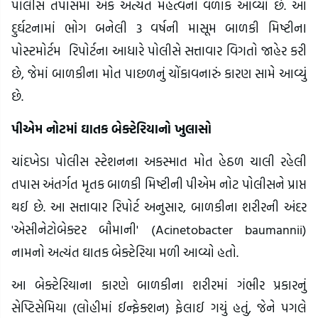
પોલીસ તપાસમાં એક અત્યંત મહત્વનો વળાંક આવ્યો છે. આ
દુર્ઘટનામાં ભોગ બનેલી 3 વર્ષની માસૂમ બાળકી મિષ્ટીના
પોસ્ટમોર્ટમ રિપોર્ટના આધારે પોલીસે સત્તાવાર વિગતો જાહેર કરી
છે, જેમાં બાળકીના મોત પાછળનું ચોંકાવનારું કારણ સામે આવ્યું
છે.
પીએમ નોટમાં ઘાતક બેક્ટેરિયાનો ખુલાસો
ચાંદખેડા પોલીસ સ્ટેશનના અકસ્માત મોત હેઠળ ચાલી રહેલી
તપાસ અંતર્ગત મૃતક બાળકી મિષ્ટીની પીએમ નોટ પોલીસને પ્રાપ્ત
થઈ છે. આ સત્તાવાર રિપોર્ટ અનુસાર, બાળકીના શરીરની અંદર
'એસીનેટોબેક્ટર બૌમાની' (Acinetobacter baumannii)
નામનો અત્યંત ઘાતક બેક્ટેરિયા મળી આવ્યો હતો.
આ બેક્ટેરિયાના કારણે બાળકીના શરીરમાં ગંભીર પ્રકારનું
સેપ્ટિસેમિયા (લોહીમાં ઈન્ફેક્શન) ફેલાઈ ગયું હતું, જેને પગલે