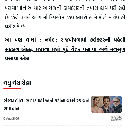
પુરાવાઓને આધારે આગળની કાયદેસરની તપાસ હાથ ધરી રહી
છે, જેને પગલે આગામી દિવસોમાં જવાબદારો સામે મોટી કાર્યવાહી
થઈ શકે છે.
આ પણ વાંચો : નર્મદા: રાજપીપળામાં કલેક્ટરની પહેલી
સંકલન બેઠક, પ્રજાના પ્રશ્નો મુદ્દે ચૈતર વસાવા અને મનસુખ
વસાવા એક!
વધુ વંચાયેલા
સંજય લીલા ભણશાળી અને કરીના વચ્ચે 25 વર્ષે
સમાધાન
6 Aug 2026