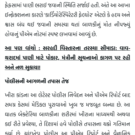
ફેફસામાં પાણી ભરાઈ જવાની સ્થિતિ સર્જાઈ હતી. અંતે આ આખા
ઈન્ફેક્શનના કારણે 'કાર્ડિયોરેસ્પિરેટરી ફેલ્યોર' એટલે કે હૃદય અને
શ્વાસ બંધ થઈ જવાની સમસ્યા થતાં બાળકીનું મોત નીપજ્યું
હોવાનું પીએમ નોટમાં સ્પષ્ટ લખવામાં આવ્યું છે.
આ પણ વાંચો : સરહદી વિસ્તારના તરસ્યા સીમાડા: વાવ-
થરાદમાં પાણી માટે પોકાર, મંત્રીની સૂચનાઓ કાગળ પર રહી
અને નળ સુકાયા!
પોલીસની આગળની તપાસ તેજ
ખીરા કાંડના આ લેટેસ્ટ પોલીસ નિવેદન અને પીએમ રિપોર્ટ બાદ
સમગ્ર કેસમાં મેડિકલ પુરાવાઓ ખુબ જ મજબૂત બન્યા છે. આ
ઘાતક બેક્ટેરિયા બાળકીના શરીરમાં ખીરાના માધ્યમથી અથવા
કઈ રીતે પ્રવેશ્યા, તે દિશામાં હવે પોલીસે તપાસના ચક્રો ગતિમાન
કર્યા છે. ચાંદખેડા પોલીસ આ પીએમ રિપોર્ટ અને વૈજ્ઞાનિક