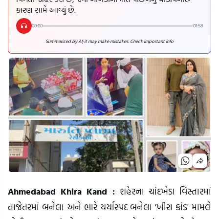
કારણ સામે આવ્યું છે.
00:00
01:58
Summarized by AI; it may make mistakes. Check important info
Ahmedabad Khira Kand :
શહેરના ચાંદખેડા વિસ્તારમાં
તાજેતરમાં બનેલા અને ભારે ચર્ચાસ્પદ બનેલા 'ખીરા કાંડ' મામલે