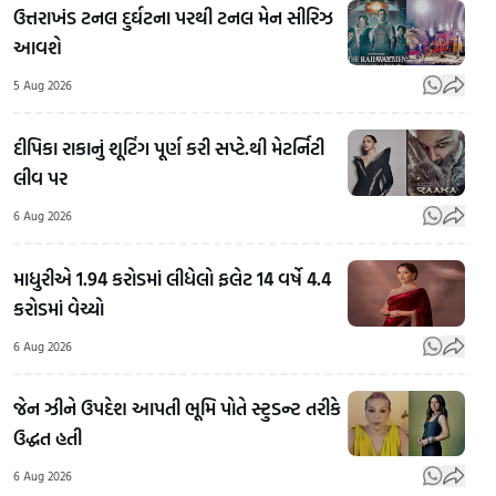
ઉત્તરાખંડ ટનલ દુર્ઘટના પરથી ટનલ મેન સીરિઝ
આવશે
5 Aug 2026
દીપિકા રાકાનું શૂટિંગ પૂર્ણ કરી સપ્ટે.થી મેટર્નિટી
લીવ પર
Mo
6 Aug 2026
'અમારા
Bha
ગુજરાતમાં
મહોલ્લામાં
On 
માધુરીએ 1.94 કરોડમાં લીધેલો ફલેટ 14 વર્ષે 4.4
જેના પર
કેમ આવે
Z
કરોડમાં વેચ્યો
પ્રતિબંધ
છે?',
Prot
લાગ્યો એ
પાડોશીએ
મોહ
6 Aug 2026
એનાલોગ
ટોકતાં
ભાગ
પનીરની
સબક
કહ્યું,
જેન ઝીને ઉપદેશ આપતી ભૂમિ પોતે સ્ટુડન્ટ તરીકે
ઓળખ
શીખવાડવા
વિરો
ઉદ્ધત હતી
કેવી રીતે
મિત્ર સાથે
કરના
6 Aug 2026
કરી શકાય?
મળી
જેન 