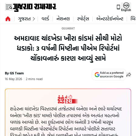
English
ગુજરાત
વર્લ્ડ
નેશનલ
સ્પોર્ટ્સ
એન્ટરટેઈનમેન્ટ
બિ
GUJARAT
અમદાવાદ ચાંદખેડા ખીરા કાંડમાં સૌથી મોટો
ધડાકો: 3 વર્ષની મિષ્ટીના પીએમ રિપોર્ટમાં
ચોંકાવનારું કારણ આવ્યું સામે
By GS Team
Add as a preferred
source on Google
16 May 2026
2 mins read
શહેરના ચાંદખેડા વિસ્તારમાં તાજેતરમાં બનેલા અને ભારે ચર્ચાસ્પદ
બનેલા 'ખીરા કાંડ' મામલે પોલીસ તપાસમાં એક અત્યંત મહત્વનો
વળાંક આવ્યો છે. આ દુર્ઘટનામાં ભોગ બનેલી 3 વર્ષની માસૂમ
બાળકી મિસ્ટીના પોસ્ટમોર્ટમ રિપોર્ટના આધારે પોલીસે સત્તાવાર
વિગતો જાહેર કરી છે, જેમાં બાળકીના મોત પાછળનું ચોંકાવનારું