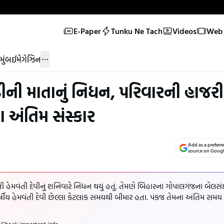
E-Paper
Tunku Ne Tach
Videos
Web 
મુંબઈ
મેગેઝિન
ઠીની માતાનું નિધન, પરિવારની હાજરી
 અંતિમ સંસ્કાર
Add as a preferr
source on Goog
તી હેમવંતી દેવીનું શનિવારે નિધન થયું હતું. તેમણે બિહારના ગોપાલગંજના બેલસં
ર્ષીય હેમવંતી દેવી છેલ્લા કેટલાક સમયથી બીમાર હતા. પંકજ તેમના અંતિમ સમય