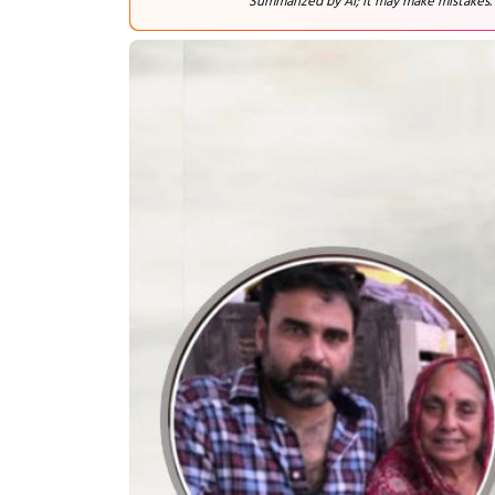
Summarized by AI; it may make mistakes.