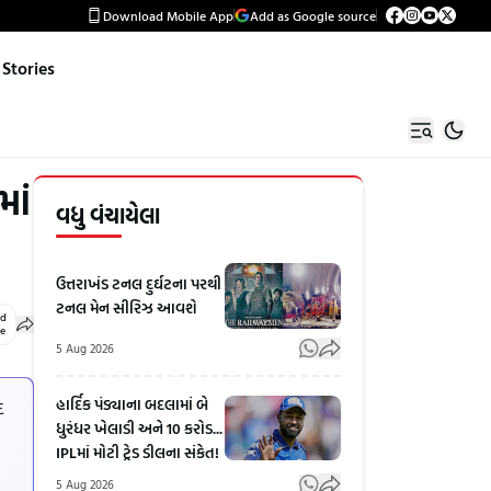
Download Mobile App
Add as Google source
Stories
માં
વધુ વંચાયેલા
ઉત્તરાખંડ ટનલ દુર્ઘટના પરથી
ટનલ મેન સીરિઝ આવશે
ed
le
5 Aug 2026
હાર્દિક પંડ્યાના બદલામાં બે
દ
ધુરંધર ખેલાડી અને 10 કરોડ...
IPLમાં મોટી ટ્રેડ ડીલના સંકેત!
5 Aug 2026