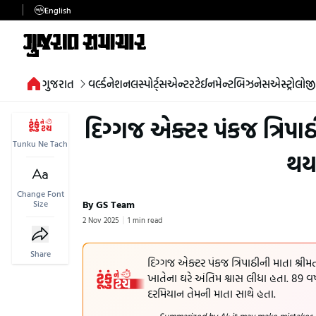
English
ગુજરાત
વર્લ્ડ
નેશનલ
સ્પોર્ટ્સ
એન્ટરટેઈનમેન્ટ
બિઝનેસ
એસ્ટ્રોલોજી
દિગ્ગજ એક્ટર પંકજ ત્રિપા
Tunku Ne Tach
થયા
Change Font
By GS Team
Size
2 Nov 2025
1 min read
Share
દિગ્ગજ એક્ટર પંકજ ત્રિપાઠીની માતા શ્રીમ
ખાતેના ઘરે અંતિમ શ્વાસ લીધા હતા. 89 વ
દરમિયાન તેમની માતા સાથે હતા.