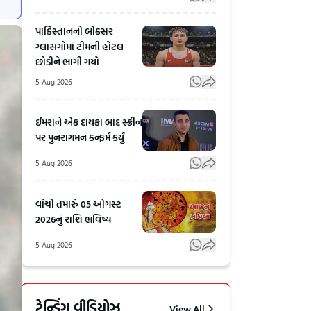
પાકિસ્તાનનો બોક્સર
ગ્લાસગોમાં ટીમની હોટલ
છોડીને ભાગી ગયો
5 Aug 2026
ઈમરાને એક દાયકા બાદ સ્ક્રીન
પર પુનરાગમન કન્ફર્મ કર્યું
5 Aug 2026
વાંચો તમારું 05 ઓગસ્ટ
2026નું રાશિ ભવિષ્ય
5 Aug 2026
ડિમ્પલ ગર્લ
સાવધાન! ક્યાંક
પ્રીતિ
તમે તો આવા
ટ્રેન્ડિંગ વીડિયોઝ
View All