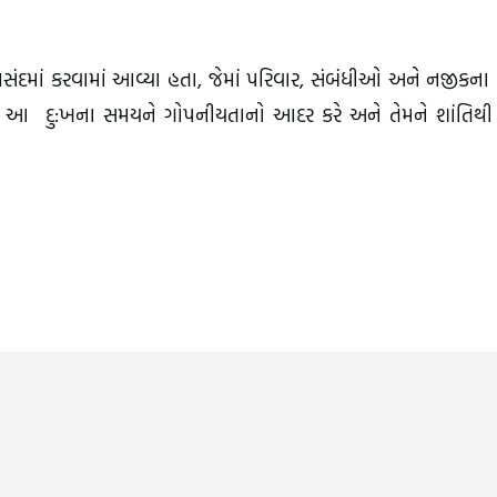
લસંદમાં કરવામાં આવ્યા હતા, જેમાં પરિવાર, સંબંધીઓ અને નજીકના મ
છે કે આ દુ:ખના સમયને ગોપનીયતાનો આદર કરે અને તેમને શાંતિથી