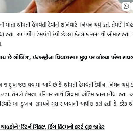
ની માતા શ્રીમતી હેમવંતી દેવીનું શનિવારે નિધન થયું હતું. તેમણે બિ
ા હતા. 89 વર્ષીય હેમવંતી દેવી છેલ્લા કેટલાક સમયથી બીમાર હતા.
ા.
ે લોબિંગ', ઈન્ડસ્ટ્રીના વિવાદાસ્પદ મુદ્દા પર બોલ્યા પરેશ રાવ
ખૂબ જ દુઃખ જણાવવામાં આવે છે કે, શ્રીમતી હેમવંતી દેવીના નિધન થયું છ
 હતા. તેમણે તેમના પરિવાર સાથે નિદ્રામાં અંતિમ શ્વાસ લીધા હતા. 
િવારે આ દુઃખના સમયને ગુપ્ત રાખવાની અપીલ કરી હતી કે, દરેક શ્
ને 'રિટર્ન ગિફ્ટ', કિંગ ફિલ્મનો ફર્સ્ટ લુક જાહેર