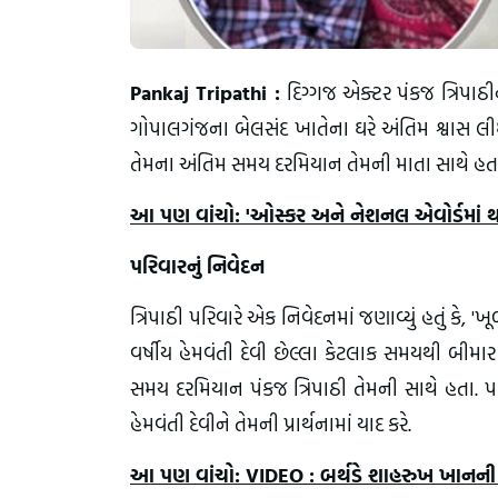
Pankaj Tripathi :
દિગ્ગજ એક્ટર પંકજ ત્રિપાઠી
ગોપાલગંજના બેલસંદ ખાતેના ઘરે અંતિમ શ્વાસ લીધ
તેમના અંતિમ સમય દરમિયાન તેમની માતા સાથે હત
આ પણ વાંચો: 'ઓસ્કર અને નેશનલ એવોર્ડમાં થાય છ
પરિવારનું નિવેદન
ત્રિપાઠી પરિવારે એક નિવેદનમાં જણાવ્યું હતું કે, '
વર્ષીય હેમવંતી દેવી છેલ્લા કેટલાક સમયથી બીમાર
સમય દરમિયાન પંકજ ત્રિપાઠી તેમની સાથે હતા. પર
હેમવંતી દેવીને તેમની પ્રાર્થનામાં યાદ કરે.
આ પણ વાંચો: VIDEO : બર્થડે શાહરુખ ખાનની ચાહકો