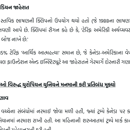
નેડિયન જાહેરાત
 વાસ્તવિક ભાષણની ક્લિપનો ઉપયોગ થયો હતો (જે 1988ના ભાષણમ
વણી આપે છે. ક્લિપમાં રીગન કહે છે કે, 'ટેરિફ અમેરિકી અર્થવ્યવસ
 બોજ નાખે છે.'
-35% ટેરિફ 'આર્થિક આત્મહત્યા' સમાન છે, જે કેનેડા-અમેરિકાના વે
િયલ ફાઉન્ડેશન એન્ડ ઇન્સ્ટિટ્યૂટે આ જાહેરાતને ગેરમાર્ગે દોરનારી ગણ
વિરુદ્ધ યુરોપિયન યુનિયને મનમાની કરી પ્રતિબંધ મૂક્યો
તણાવ
્ચેના સંબંધોમાં નરમાઈ જોવા મળી હતી, જ્યાં ટ્રમ્પે કેનેડા પર
નમાં નરમાશ રાખી હતી. આ મહિનાની શરુઆતમાં ટ્રમ્પે માર્ક કાર્
 તેમની મહેમાનગતી કરી હતી.