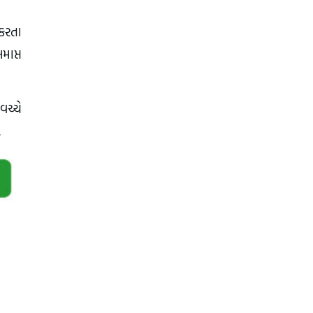
 કરતા
માપ્ત
વચ્ચે
.