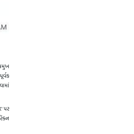
્રમુખ
ૂર્વક
વામાં
X' પર
ેરિકન