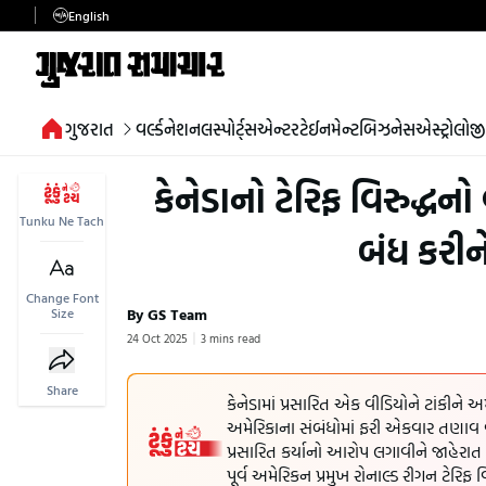
English
ગુજરાત
વર્લ્ડ
નેશનલ
સ્પોર્ટ્સ
એન્ટરટેઈનમેન્ટ
બિઝનેસ
એસ્ટ્રોલોજી
કેનેડાનો ટેરિફ વિરુદ્ધનો
Tunku Ne Tach
બંધ કરીને
Change Font
By GS Team
Size
24 Oct 2025
3 mins read
Share
કેનેડામાં પ્રસારિત એક વીડિયોને ટાંકીને અમે
અમેરિકાના સંબંધોમાં ફરી એકવાર તણાવ વધી 
પ્રસારિત કર્યાનો આરોપ લગાવીને જાહેરાત ક
પૂર્વ અમેરિકન પ્રમુખ રોનાલ્ડ રીગન ટેરિફ વ