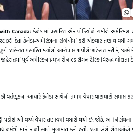
 with Canada:
કેનેડામાં પ્રસારિત એક વીડિયોને ટાંકીને અમેરિકન પ
ટો રદ કરી દેતાં કેનેડા-અમેરિકાના સંબંધોમાં ફરી એકવાર તણાવ વધી ગય
ીપૂર્ણ' જાહેરાત પ્રસારિત કર્યાનો આરોપ લગાવીને જાહેરાત કરી કે, ‘અમે ક
જાહેરાતમાં પૂર્વ અમેરિકન પ્રમુખ રોનાલ્ડ રીગન ટેરિફ વિરુદ્ધ બોલતા 
મની હલકી વર્તણૂકના આધારે કેનેડા સાથેની તમામ વેપાર વાટાઘાટો સમાપ્ત કર
ંદ્વી પડોશીઓ વચ્ચે વેપાર તણાવમાં વધારો થયો છે. જોકે, આ નિર્ણયના
પ્રધાનમંત્રી માર્ક કાર્ની સાથે મુલાકાત કરી હતી, જ્યાં બંને નેતાઓએ 