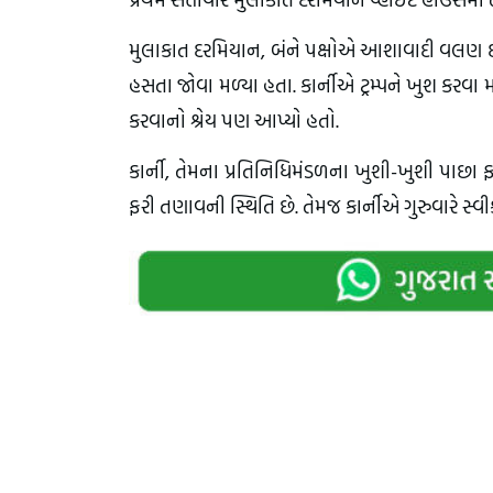
મુલાકાત દરમિયાન, બંને પક્ષોએ આશાવાદી વલણ દર્શાવ
હસતા જોવા મળ્યા હતા. કાર્નીએ ટ્રમ્પને ખુશ કરવા મ
કરવાનો શ્રેય પણ આપ્યો હતો.
કાર્ની, તેમના પ્રતિનિધિમંડળના ખુશી-ખુશી પાછા ફ
ફરી તણાવની સ્થિતિ છે. તેમજ કાર્નીએ ગુરુવારે સ્વીકા