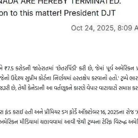
ેડાએ ₹7.5 કરોડની જાહેરાતમાં 'છેતરપિંડી' કરી છે, જેમાં પૂર્વ અમેરિકન પ
ો ઉદ્દેશ્ય સુપ્રીમ કોર્ટના નિર્ણયમાં હસ્તક્ષેપ કરવાનો હતો.' ટ્રમ્પે ભારપ
 માટે જરૂરી છે, તેથી કેનેડાની આ વર્તણૂકને કારણે વેપાર વાટાઘાટો સમાપ્ત કર
ારા ફંડ કરાઈ હતી અને પ્રીમિયર ડગ ફોર્ડે ઑક્ટોબર 16, 2025ના રોજ '
અમેરિકન મીડિયામાં ચલાવવામાં આવી જેથી ટ્રમ્પના ટેરિફ વિરુદ્ધ અમ