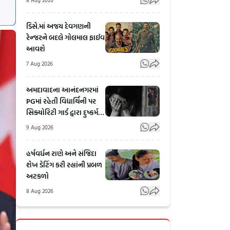
ડિસે.માં અજય દેવગણની
રેન્જરને બદલે ગોલમાલ ફાઈવ
આવશે
7 Aug 2026
અમદાવાદના આનંદનગરમાં
PGમાં રહેતી વિદ્યાર્થિની પર
સિક્યોરિટી ગાર્ડ દ્વારા દુષ્કર્મ,
આરોપી પકડાયો
9 Aug 2026
હર્ષવર્ધન રાણે અને સંજિદા
શેખ ડેટિંગ કરી રહ્યાંની પ્રબળ
અટકળો
8 Aug 2026
Jamshedpur:
Mathura: