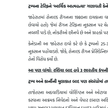
ટ્રમ્પના ટેરિફને 'આર્થિક આત્મહત્યા' ગણાવતી કે
જાહેરાતમાં રોનાલ્ડ રીગનના 1980ના દાયકાના
લેવાયો હતો) જેમાં રીગન ટેરિફના નુકસાન પર ચેત
નબળી પાડે છે, નોકરીઓ છીનવે છે અને ગ્રાહકો પર
કેનેડાની આ જાહેરાત દાવો કરે છે કે ટ્રમ્પનો 25
નુકસાન પહોંચાડશે. જોકે, રોનાલ્ડ રીગન પ્રેસિડેન્શ
તેનો વિરોધ કર્યો છે.
આ પણ વાંચો: રશિયા બાદ હવે 3 ભારતીય કંપનીઓ 
ટ્રમ્પ અને કાર્નીની મુલાકાત બાદ પણ સંબંધોમાં 
તાજેતરના અઠવાડિયામાં વોશિંગ્ટન અને ઓટાવા વચ
કરવાના આક્રમક નિવેદનો અને વેપાર દબાણ અભિયા
પ્રથમ સત્તાવાર મુલાકાત દરમિયાન વ્હાઇટ હાઉસમાં