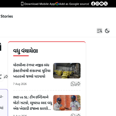
Download Mobile App
Add as Google source
Stories
ો
વધુ વંચાયેલા
મોરબીના રંગપર નજીક બંધ
ફેક્ટરીમાંથી શંકાસ્પદ યુરિયા
ed
ખાતરનો જથ્થો ઝડપાયો
le
7 Aug 2026
ડા-
IND vs SL: ટીમ ઇન્ડિયાને
મોટો ઝટકો, બુમરાહ બાદ વધુ
માં
એક ખેલાડી ઇજાના કારણે
શ્રીલંકા શ્રેણીમાંથી બહાર!
8 Aug 2026