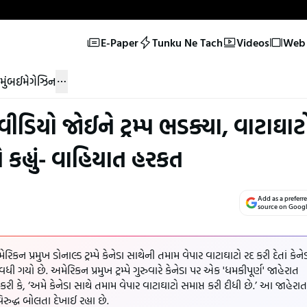
E-Paper
Tunku Ne Tach
Videos
Web 
મુંબઈ
મેગેઝિન
 વીડિયો જોઈને ટ્રમ્પ ભડક્યા, વાટાઘાટ
 કહ્યું- વાહિયાત હરકત
Add as a preferr
source on Goog
રિકન પ્રમુખ ડોનાલ્ડ ટ્રમ્પે કેનેડા સાથેની તમામ વેપાર વાટાઘાટો રદ કરી દેતાં કેને
ગયો છે. અમેરિકન પ્રમુખ ટ્રમ્પે ગુરુવારે કેનેડા પર એક 'ધમકીપૂર્ણ' જાહેરાત
રી કે, ‘અમે કેનેડા સાથે તમામ વેપાર વાટાઘાટો સમાપ્ત કરી દીધી છે.’ આ જાહેરાત
િરુદ્ધ બોલતા દેખાઈ રહ્યા છે.