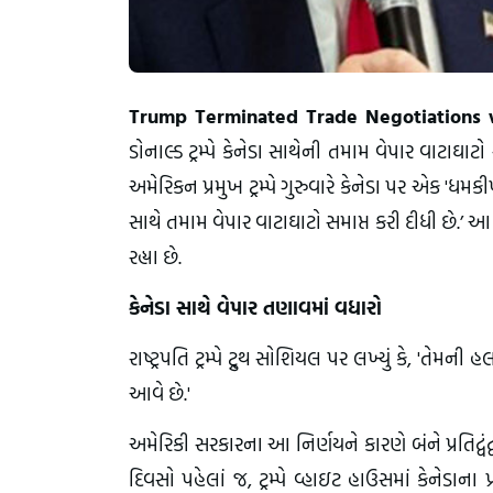
Trump Terminated Trade Negotiations
ડોનાલ્ડ ટ્રમ્પે કેનેડા સાથેની તમામ વેપાર વાટાઘા
અમેરિકન પ્રમુખ ટ્રમ્પે ગુરુવારે કેનેડા પર એક 'ધમક
સાથે તમામ વેપાર વાટાઘાટો સમાપ્ત કરી દીધી છે.’ આ 
રહ્યા છે.
કેનેડા સાથે વેપાર તણાવમાં વધારો
રાષ્ટ્રપતિ ટ્રમ્પે ટ્રુથ સોશિયલ પર લખ્યું કે, 'તે
આવે છે.'
અમેરિકી સરકારના આ નિર્ણયને કારણે બંને પ્રતિદ્વ
દિવસો પહેલાં જ, ટ્રમ્પે વ્હાઇટ હાઉસમાં કેનેડાના 