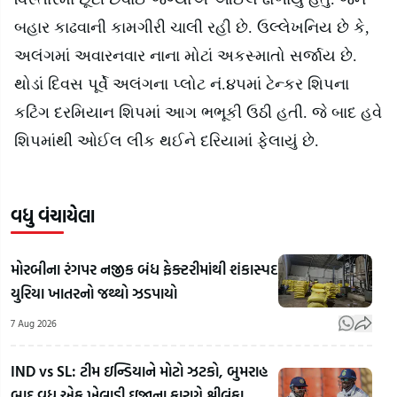
બહાર કાઢવાની કામગીરી ચાલી રહી છે. ઉલ્લેખનિય છે કે
,
અલંગમાં અવારનવાર નાના મોટાં અકસ્માતો સર્જાય છે.
થોડાં દિવસ પૂર્વે અલંગના પ્લોટ નં.૪૫માં ટેન્કર શિપના
કટિંગ દરમિયાન શિપમાં આગ ભભૂકી ઉઠી હતી. જે બાદ હવે
શિપમાંથી ઓઈલ લીક થઈને દરિયામાં ફેેલાયું છે.
વધુ વંચાયેલા
મોરબીના રંગપર નજીક બંધ ફેક્ટરીમાંથી શંકાસ્પદ
યુરિયા ખાતરનો જથ્થો ઝડપાયો
7 Aug 2026
IND vs SL: ટીમ ઇન્ડિયાને મોટો ઝટકો, બુમરાહ
બાદ વધુ એક ખેલાડી ઇજાના કારણે શ્રીલંકા