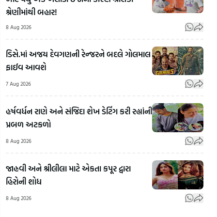
શ્રેણીમાંથી બહાર!
8 Aug 2026
ડિસે.માં અજય દેવગણની રેન્જરને બદલે ગોલમાલ
વિપદા
ફાઈવ આવશે
વચ્ચે પણ
સફળતાનો
7 Aug 2026
માર્ગ
દિલ્હીથી
કંડારતી
જામનગર
હર્ષવર્ધન રાણે અને સંજિદા શેખ ડેટિંગ કરી રહ્યાંની
વેરાવળની
જતો 23
પ્રબળ અટકળો
દીકરી,
ટન બ્રાસ
પોસ
અભ્યાસ
સ્ક્રેપ
મારફ
8 Aug 2026
સાથે ટેભે-
રસ્તામાં
હતો
ટેભે
જ ગાયબ!
કાળ
જાહ્નવી અને શ્રીલીલા માટે એકતા કપૂર દ્વારા
જીવનનું
રાજકોટમાં
કારો
હિરોની શોધ
ઘડતર
₹2.37
અમદા
8 Aug 2026
કરવાની
કરોડના
પકડ
પ્રેરણાદાયી
કૌભાંડનો
લાખ