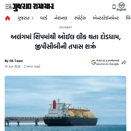
English
ગુજરાત
વર્લ્ડ
નેશનલ
સ્પોર્ટ્સ
એન્ટરટેઈનમેન્ટ
બિ
GUJARAT
અલંગમાં શિપમાંથી ઓઈલ લીક થતા દોડધામ,
જીપીસીબીની તપાસ શરૃ
By GS Team
Add as a preferred
source on Google
16 Jun 2026
2 mins read