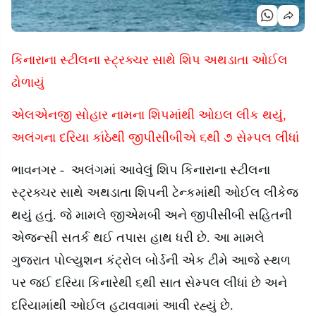
કિનારાના સ્ટીલના સ્ટ્રક્ચર સાથે શિપ અથડાતા ઓઈલ
ઢોળાયું
એલએનજી સોહાર નામના શિપમાંથી ઓઇલ લીક થયું
,
અલંગના દરિયા કાંઠેથી જીપીસીબીએ ૬થી ૭ સેમ્પલ લીધાં
ભાવનગર - અલંગમાં આવેલું શિપ કિનારાના સ્ટીલના
સ્ટ્રક્ચર સાથે અથડાતા શિપની ટેન્કમાંથી ઓઈલ લીકેજ
થયું હતું. જે મામલે જીએમબી અને જીપીસીબી સહિતની
એજન્સી સતર્ક થઈ તપાસ હાથ ધરી છે. આ મામલે
ગુજરાત પોલ્યુશન કંટ્રોલ બોર્ડની એક ટીમે આજે સ્થળ
પર જઈ દરિયા કિનારેથી ૬થી સાત સેમ્પલ લીધાં છે અને
દરિયામાંથી ઓઈલ હટાવવામાં આવી રહ્યું છે.