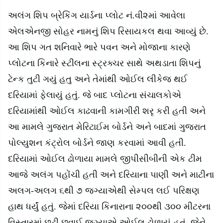
અલંગ શિપ બ્રેકિંગ યાર્ડના પ્લોટ નં.વી૨માં આવેલા
એલએનજી સોહર નામનું શિપ રિસાયકલ થવા આવ્યું છે.
આ શિપ ગત શનિવારે ભારે પવન અને મોજાના કારણે
પ્લોટના કિનારે સ્ટીલના સ્ટ્રક્ચર સાથે અથડાતા શિપનું
ટેન્ક તુટી ગયું હતુ અને તેમાંથી ઓઈલ લીકેજ થઈ
દરિયામાં ફેલાયું હતું
.
જે બાદ પ્લોટના સંચાલકોએ
દરિયામાંથી ઓઈલ કાઢવાની કામગીરી શરૃ કરી હતી અને
આ મામલે ગુજરાત મેરિટાઈમ બોર્ડને અને બાદમાં ગુજરાત
પોલ્યુશન કંટ્રોલ બોર્ડને જાણ કરવામાં આવી હતી.
દરિયામાં ઓઈલ ઢોળાયા મામલે જીપીસીબીની એક ટીમ
આજે અલંગ પહોંચી હતી અને દરિયાના પાણી અને માટીના
અલગ-અલગ ૬થી ૭ જગ્યાએથી સેમ્પલ લઈ પરિક્ષણ
હાથ ધર્યું હતું. જેમાં દરિયા કિનારાના ૨૦૦થી ૩૦૦ મીટરના
વિસ્તારમાં છૂટી છવાઈ જગ્યાએ ઓઈલ ઢોળાયું હતું. જેને