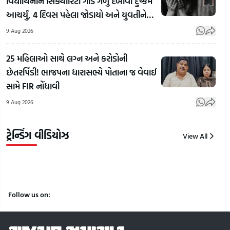
વિદ્યાર્થિનીને સિક્યોરિટી ગાર્ડે ગળું દબાવી દુષ્કર્મ
'ટોક્સિક'
આચર્યું, 4 દિવસ પહેલા જોડાયો અને યુવતીને
ફિલ્મમાં
જામ
પીંખી
કામ કરવા
ભુવનેશ્વર
ધ્રોલ
9 Aug 2026
બદલ
કુમારે ટીમ
વર્ષ 
અભિનેત્રી
ઈન્ડિયામાં
જર્જ
25 મહિલાઓ સાથે લગ્ન અને કરોડોની
હુમા
વાપસી
પાણ
છેતરપિંડી! ભાજપના ધારાસભ્યે પોતાના જ વેવાઈ
કુરેશીએ
અંગે શું
ટાંકી
સામે FIR નોંધાવી
વ્યક્ત કરી
જવાબ
જમીન
9 Aug 2026
ખુશી |
આપ્યો! |
તંત્
Gujarat
Gujarat
મોટી
Samachar
Samachar
કાર્
ટ્રેન્ડિંગ વીડિયોઝ
View All
9
9
9
Aug
Aug
Aug
2026
2026
2026
Follow us on: