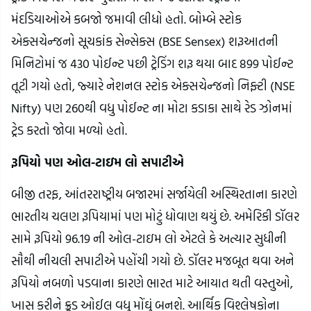
મંદડિયાઓએ કબજો જમાવી લીધો હતો. બોમ્બે સ્ટોક
એક્સચેન્જનો સૂચકાંક સેન્સેક્સ (BSE Sensex) શરૂઆતની
મિનિટોમાં જ 430 પોઈન્ટ પછી ટ્રેડિંગ શરૂ થયા બાદ 899 પોઈન્ટ
તૂટી ગયો હતો, જ્યારે નેશનલ સ્ટોક એક્સચેન્જનો નિફ્ટી (NSE
Nifty) પણ 260થી વધુ પોઈન્ટ ના મોટા કડાકા સાથે રેડ ઝોનમાં
ટ્રેડ કરતો જોવા મળ્યો હતો.
રૂપિયો પણ ઓલ-ટાઇમ લો સપાટીએ
બીજી તરફ, આંતરરાષ્ટ્રીય બજારમાં સર્જાયેલી અસ્થિરતાના કારણે
ભારતીય ચલણ રૂપિયામાં પણ મોટું ધોવાણ થયું છે. અમેરિકી ડૉલર
સામે રૂપિયો 96.19 ની ઓલ-ટાઇમ લો એટલે કે અત્યાર સુધીની
સૌથી નીચલી સપાટીએ પહોંચી ગયો છે. ડૉલર મજબૂત થવા અને
રૂપિયો નબળો પડવાના કારણે ભારત માટે આયાત થતી વસ્તુઓ,
ખાસ કરીને ક્રૂડ ઓઈલ વધુ મોંઘું બનશે. આર્થિક વિશ્લેષકોના