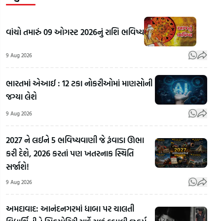
વાંચો તમારું 09 ઓગસ્ટ 2026નું રાશિ ભવિષ્ય
9 Aug 2026
ભારતમાં એઆઈ : 12 ટકા નોકરીઓમાં માણસોની
જગ્યા લેશે
9 Aug 2026
2027 ને લઈને 5 ભવિષ્યવાણી જે રૂંવાડા ઊભા
કરી દેશે, 2026 કરતાં પણ ખતરનાક સ્થિતિ
સર્જાશે!
9 Aug 2026
અમદાવાદ: આનંદનગરમાં ધાબા પર ચાલતી