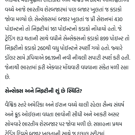
વચ્ચે આજે ભારતીય શેરબજારમાં પણ બજાર ખુલતાં જ કડાકો
જોવા મળ્યો છે. સેન્સેક્સમાં બજાર ખુલતાં જ પ્રી સેશનમાં 430
પોઇન્ટનો તો નિફ્ટીમાં 161 પોઈન્ટનો કડાકો નોંધાયો હતો. જે
ટ્રેડિંગ શરૂ થતાની સાથે વધીને સેન્સેક્સનો કડાકો 899 પોઇન્ટ તો
નિફ્ટીનો કડાકો 260થી વધુ પોઈન્ટને સ્પર્શી ગયો હતો. જ્યારે
ડૉલર સામે રૂપિયાએ 96.19ની નવી નીચલી સપાટી સ્પર્શ કરી હતી.
જેનાથી ભારતમાં ફરી એકવાર મોંઘવારી વધવાના સંકેત મળી રહ્યા
છે.
સેન્સેક્સ અને નિફ્ટીની શું છે સ્થિતિ?
વૈશ્વિક સ્તરે અમેરિકા અને ઈરાન વચ્ચે ચાલી રહેલા સૈન્ય સંઘર્ષ
અને ક્રૂડ ઓઈલના વધતા ભાવોની સીધી અને આકરી અસર
સોમવારે ભારતીય શેરબજાર પર જોવા મળી છે. સપ્તાહના પ્રથમ
ટ્રેડિંગ દિવસે બજાર ખુલતાની સાથે જ દલાલ સ્ટ્રીટમાં