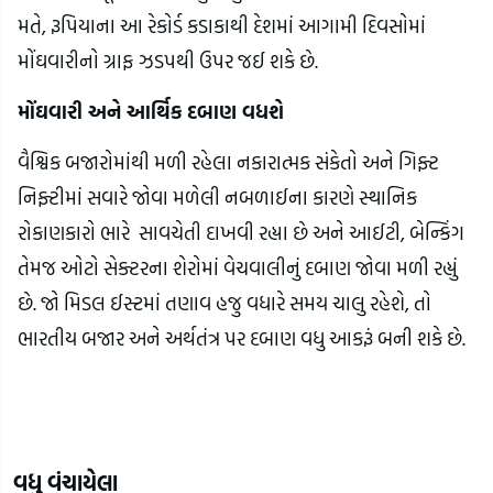
મતે, રૂપિયાના આ રેકોર્ડ કડાકાથી દેશમાં આગામી દિવસોમાં
મોંઘવારીનો ગ્રાફ ઝડપથી ઉપર જઈ શકે છે.
મોંઘવારી અને આર્થિક દબાણ વધશે
વૈશ્વિક બજારોમાંથી મળી રહેલા નકારાત્મક સંકેતો અને ગિફ્ટ
નિફ્ટીમાં સવારે જોવા મળેલી નબળાઈના કારણે સ્થાનિક
રોકાણકારો ભારે સાવચેતી દાખવી રહ્યા છે અને આઈટી, બેન્કિંગ
તેમજ ઓટો સેક્ટરના શેરોમાં વેચવાલીનું દબાણ જોવા મળી રહ્યું
છે. જો મિડલ ઈસ્ટમાં તણાવ હજુ વધારે સમય ચાલુ રહેશે, તો
ભારતીય બજાર અને અર્થતંત્ર પર દબાણ વધુ આકરૂં બની શકે છે.
વધુ વંચાયેલા