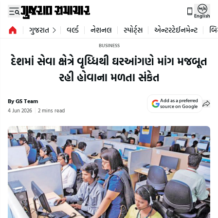
English
ગુજરાત
વર્લ્ડ
નેશનલ
સ્પોર્ટ્સ
એન્ટરટેઈનમેન્ટ
બિ
BUSINESS
દેશમાં સેવા ક્ષેત્રે વૃધ્ધિથી ઘરઆંગણે માંગ મજબૂત
રહી હોવાના મળતા સંકેત
By GS Team
Add as a preferred
source on Google
4 Jun 2026
2 mins read