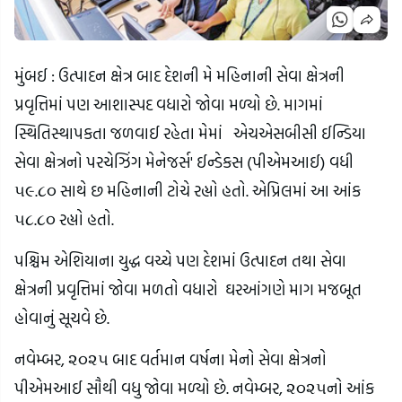
મુંબઈ : ઉત્પાદન ક્ષેત્ર બાદ દેશની મે મહિનાની સેવા ક્ષેત્રની
પ્રવૃત્તિમાં પણ આશાસ્પદ વધારો જોવા મળ્યો છે. માગમાં
સ્થિતિસ્થાપકતા જળવાઈ રહેતા મેમાં એચએસબીસી ઈન્ડિયા
સેવા ક્ષેત્રનો પરચેઝિંગ મેનેજર્સ' ઈન્ડેકસ (પીએમઆઈ) વધી
૫૯.૮૦ સાથે છ મહિનાની ટોચે રહ્યો હતો. એપ્રિલમાં આ આંક
૫૮.૮૦ રહ્યો હતો.
પશ્ચિમ એશિયાના યુદ્ધ વચ્ચે પણ દેશમાં ઉત્પાદન તથા સેવા
ક્ષેત્રની પ્રવૃત્તિમાં જોવા મળતો વધારો ઘરઆંગણે માગ મજબૂત
હોવાનું સૂચવે છે.
નવેમ્બર, ૨૦૨૫ બાદ વર્તમાન વર્ષના મેનો સેવા ક્ષેત્રનો
પીએમઆઈ સૌથી વધુ જોવા મળ્યો છે. નવેમ્બર, ૨૦૨૫નો આંક