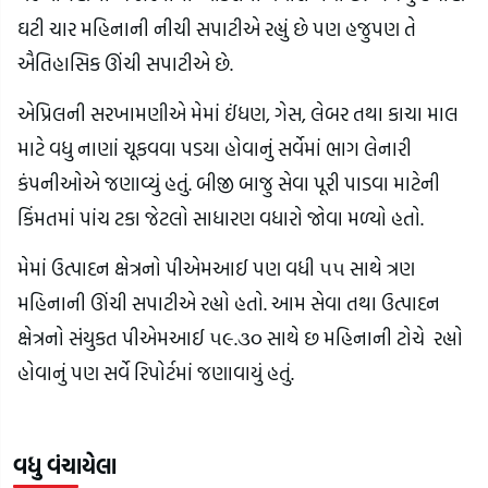
ઘટી ચાર મહિનાની નીચી સપાટીએ રહ્યું છે પણ હજુપણ તે
ઐતિહાસિક ઊંચી સપાટીએ છે.
એપ્રિલની સરખામણીએ મેમાં ઈંધણ, ગેસ, લેબર તથા કાચા માલ
માટે વધુ નાણાં ચૂકવવા પડયા હોવાનું સર્વેમાં ભાગ લેનારી
કંપનીઓએ જણાવ્યું હતું. બીજી બાજુ સેવા પૂરી પાડવા માટેની
કિંમતમાં પાંચ ટકા જેટલો સાધારણ વધારો જોવા મળ્યો હતો.
મેમાં ઉત્પાદન ક્ષેત્રનો પીએમઆઈ પણ વધી ૫૫ સાથે ત્રણ
મહિનાની ઊંચી સપાટીએ રહ્યો હતો. આમ સેવા તથા ઉત્પાદન
ક્ષેત્રનો સંયુકત પીએમઆઈ ૫૯.૩૦ સાથે છ મહિનાની ટોચે રહ્યો
હોવાનું પણ સર્વે રિપોર્ટમાં જણાવાયું હતું.
વધુ વંચાયેલા