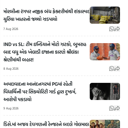
મોરબીના રંગપર નજીક બંધ ફેક્ટરીમાંથી શંકાસ્પદ
યુરિયા ખાતરનો જથ્થો ઝડપાયો
7 Aug 2026
IND vs SL: ટીમ ઇન્ડિયાને મોટો ઝટકો, બુમરાહ
બાદ વધુ એક ખેલાડી ઇજાના કારણે શ્રીલંકા
શ્રેણીમાંથી બહાર!
8 Aug 2026
Gen-
Z
અમદાવાદના આનંદનગરમાં PGમાં રહેતી
ગેરમાર્ગે
વિદ્યાર્થિની પર સિક્યોરિટી ગાર્ડ દ્વારા દુષ્કર્મ,
દોરાયા
માટે
આરોપી પકડાયો
મારે
9 Aug 2026
શિક્ષણ
મંત્રી
ડિસે.માં અજય દેવગણની રેન્જરને બદલે ગોલમાલ
પદ
Surat ની