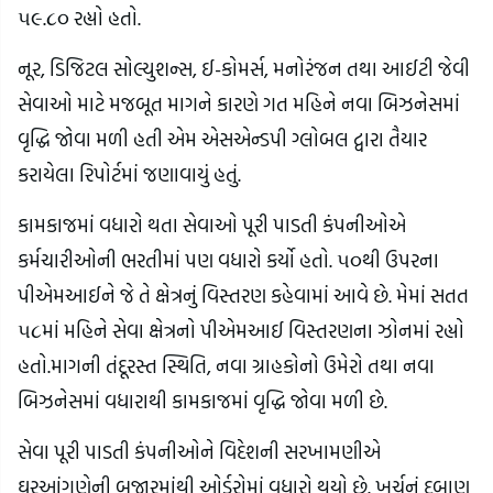
૫૯.૮૦ રહ્યો હતો.
નૂર, ડિજિટલ સોલ્યુશન્સ, ઈ-કોમર્સ, મનોરંજન તથા આઈટી જેવી
સેવાઓ માટે મજબૂત માગને કારણે ગત મહિને નવા બિઝનેસમાં
વૃદ્ધિ જોવા મળી હતી એમ એસએન્ડપી ગ્લોબલ દ્વારા તૈયાર
કરાયેલા રિપોર્ટમાં જણાવાયું હતું.
કામકાજમાં વધારો થતા સેવાઓ પૂરી પાડતી કંપનીઓએ
કર્મચારીઓની ભરતીમાં પણ વધારો કર્યો હતો. ૫૦થી ઉપરના
પીએમઆઈને જે તે ક્ષેત્રનું વિસ્તરણ કહેવામાં આવે છે. મેમાં સતત
૫૮માં મહિને સેવા ક્ષેત્રનો પીએમઆઈ વિસ્તરણના ઝોનમાં રહ્યો
હતો.માગની તંદૂરસ્ત સ્થિતિ, નવા ગ્રાહકોનો ઉમેરો તથા નવા
બિઝનેસમાં વધારાથી કામકાજમાં વૃદ્ધિ જોવા મળી છે.
સેવા પૂરી પાડતી કંપનીઓને વિદેશની સરખામણીએ
ઘરઆંગણેની બજારમાંથી ઓર્ડરોમાં વધારો થયો છે. ખર્ચનું દબાણ