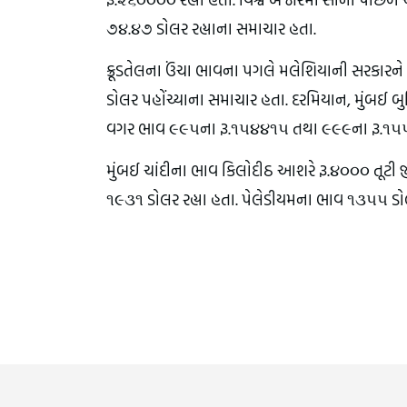
૭૪.૪૭ ડોલર રહ્યાના સમાચાર હતા.
ક્રૂડતેલના ઉંચા ભાવના પગલે મલેશિયાની સરકારને
ડોલર પહોંચ્યાના સમાચાર હતા. દરમિયાન, મુંબઈ 
વગર ભાવ ૯૯૫ના રૂ.૧૫૪૪૧૫ તથા ૯૯૯ના રૂ.૧૫૫૦
મુંબઈ ચાંદીના ભાવ કિલોદીઠ આશરે રૂ.૪૦૦૦ તૂટી 
૧૯૩૧ ડોલર રહ્યા હતા. પેલેડીયમના ભાવ ૧૩૫૫ ડોલ