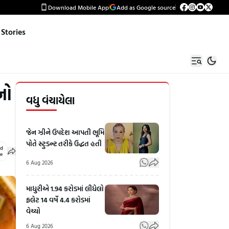
Download Mobile App
Add as Google source
Stories
નો
વધુ વંચાયેલા
જેન ઝીને ઉપદેશ આપતી ભૂમિ
પોતે સ્ટુડન્ટ તરીકે ઉદ્ધત હતી
ed
le
6 Aug 2026
માધુરીએ 1.94 કરોડમાં લીધેલો
ફલેટ 14 વર્ષે 4.4 કરોડમાં
વેચ્યો
6 Aug 2026