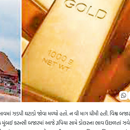
ભાવમાં ઝડપી ઘટાડો જોવા મળ્યો હતો. ન વી માગ ધીમી હતી. વિશ્વ બજા
ોકે મુંબઈ કરન્સી બજારમાં આજે રૂપિયા સામે ડોલરના ભાવ ઉછળતાં ઝવે