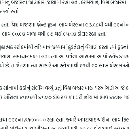
હોવાનું બજારના જાણકારો જણાવી રહ્યા હતા. દરમિયાન, વિશ્વ બજારમાં
ગબડયો હતો.
હતા. વિશ્વ બજારમાં બ્રેન્ટ ક્રૂડના ભાવ બેરલના ૯૩.૬૮થી વધી ૯૯ની
ૂડના ભાવ ૯૦.૯૪ વાળા વધી ૯૭ થઈ ૯૫.૬૪ ડોલર રહ્યા હતા.
્મક સ્ટોકમાંથી નોંધપાત્ર જથ્થામાં ક્રૂડતેલનું વેંચાણ કરતાં ત્યાં ક્રૂડનો
ી ગયાના સમાચાર મળ્યા હતા. ત્યાં આ વર્ષના આરંભમાં આવો સ્ટોક ૪૧
ો છે. તાજેતરમાં ત્યાં સરકારે આ સ્ટોકમાંથી ૯૧થી ૯૨ લાખ બેરલ્સ
િક સોનામાં ફંડોનું સેલીંગ વધ્યું હતું. વિશ્વ બજાર પાછ ઘરઆંગણે આજે 
ના ભાવ ઔંસના ૪૫૨૬થી ૪૫૨૭ ડોલર વાળા ઘટી નીચામાં ભાવ ૪૪૩૯ થ
 ૯૯૯ના રૂ.૧૬૦૦૦૦ રહ્યા હતા. જ્યારે અમદાવાદ ચાંદીના ભાવ કિ
ાછળ આજે ચાંદીના ભાવ ઔંસના ૭૬.૨૨થી ઘટી ૭૩.૯૬ ડોલર થઈ ૭૪.૪૬