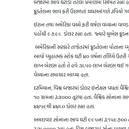
બજારમાં ભાવ ઘટાડો તેટલા પ્રમાણમાં સિમિત રહ્યો 
ક્રૂડતેલના ભાવ ફરી ઉછળતાં ઘઘરઆંગણે રૂપિયો 
ઈરાન તથા અમેરિકા વચ્ચે ફરી ઘર્ષણ વધ્યાના વાવડ 
પહોંચી ૯૭.૯૬ ડોલર રહ્યા હતા. જ્યારે યુએસ ક્ર
અમેરિકાની સરકારે તાજેતરમાં ક્રૂડતેલના પોતાના વ્યુહાત
આવો વ્યુહાત્મક સ્ટોક ઘટી ૪૦ વર્ષના તળિયે ઉતર
લાખ બેરલ્સ હતો તે હવે ૩૬૫૦ લાખ બેરલ્સ થઈ ગય
વેંચ્યાના સમાચાર આવ્યા હતા.
દરમિયાન, વિશ્વ બજારમાં ડોલર ઈન્ડેક્સ વધતાં વૈશ્વ
૧૦ ગ્રામના રૂ.૨૦૦૦ તૂટયા હતા. વૈશ્વિક સોના
૪૪૫૯થી ૪૪૬૦ ડોલર રહ્યા હતા.
અમદાવાદ સોનાના ભાવ ઘટી ૯૯૫ના રૂ.૧૫૯૭૦૦ તથા
રૂ.૨૬૦૦૦૦ રહ્યા હતા. વિશ્વ બજારમાં સોના પ