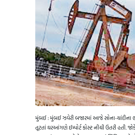
મુંબઈ : મુંબઈ ઝવેરી બજારમાં આજે સોના-ચાંદીના 
તૂટતાં ઘરઆંગણે ઈમ્પોર્ટ કોસ્ટ નીચી ઉતરી હતી. જ