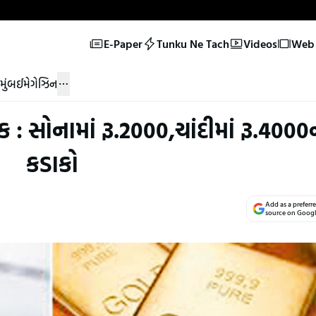
E-Paper
Tunku Ne Tach
Videos
Web 
મુંબઈ
મેગેઝિન
 : સોનામાં રૂ.2000,ચાંદીમાં રૂ.4000
કડાકો
Add as a preferr
source on Goog