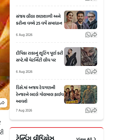
સંજય લીલા ભણશાળી અને
કરીના વચ્ચે 25 વર્ષે સમાધાન
6 Aug 2026
દીપિકા રાકાનું શૂટિંગ પૂર્ણ કરી
સપ્ટે.થી મેટર્નિટી લીવ પર
6 Aug 2026
ડિસે.માં અજય દેવગણની
રેન્જરને બદલે ગોલમાલ ફાઈવ
આવશે
7 Aug 2026
ર
Arvind
થર્ડ પાર્ટી
રી
Kejriwal
વીમા
ટ્રેન્ડિંગ વીડિયોઝ
View All