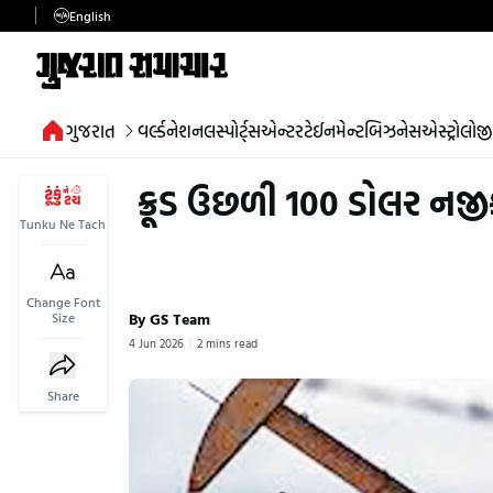
English
ગુજરાત
વર્લ્ડ
નેશનલ
સ્પોર્ટ્સ
એન્ટરટેઈનમેન્ટ
બિઝનેસ
એસ્ટ્રોલોજી
ક્રૂડ ઉછળી 100 ડોલર નજીક
Tunku Ne Tach
Change Font
By GS Team
Size
4 Jun 2026
2 mins read
Share