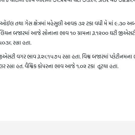
 ઓઈલ તથા ગેસ ક્ષેત્રમાં મહેસુલી આવક ૩૨ ટકા વધી મે માં ૯.૩૦ 
બુલિયન બજારમાં આજે સોનાના ભાવ ૧૦ ગ્રામના રૂ.૧૨૦૦ ઘટી જીએસટ
૩૬ રહ્યા હતા.
જીએસટી વગર ભાવ રૂ.૨૬૧૫૭૫ રહ્યા હતા. વિશ્વ બજારમાં પ્લેટીનમના
ર રહ્યા હત. વૈશ્વિક કોપરના ભાવ આજે ૧.૦૨ ટકા તૂટયા હતા.