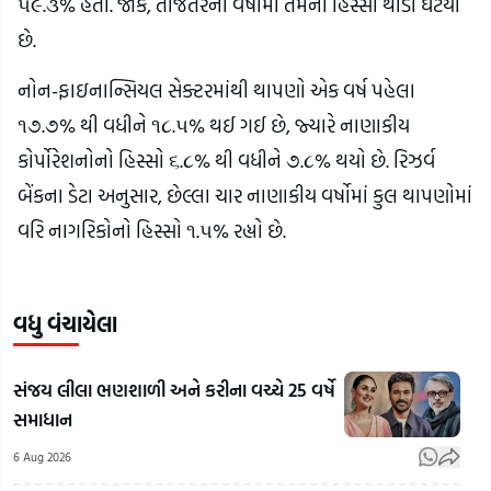
૫૯.૩% હતી. જોકે, તાજેતરના વર્ષોમાં તેમનો હિસ્સો થોડો ઘટયો
છે.
નોન-ફાઇનાન્સિયલ સેક્ટરમાંથી થાપણો એક વર્ષ પહેલા
૧૭.૭% થી વધીને ૧૮.૫% થઈ ગઈ છે, જ્યારે નાણાકીય
કોર્પોરેશનોનો હિસ્સો ૬.૮% થી વધીને ૭.૮% થયો છે. રિઝર્વ
બેંકના ડેટા અનુસાર, છેલ્લા ચાર નાણાકીય વર્ષોમાં કુલ થાપણોમાં
વરિ નાગરિકોનો હિસ્સો ૧.૫% રહ્યો છે.
વધુ વંચાયેલા
સંજય લીલા ભણશાળી અને કરીના વચ્ચે 25 વર્ષે
સમાધાન
6 Aug 2026