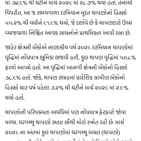
માં ૩૪.૬% થી ઘટીને માર્ચ ૨૦૨૬ માં ૨૮.૭% થયો હતો. તેનાથી
વિપરીત, આ જ સમયગાળા દરમિયાન મુદત થાપણોનો હિસ્સો
૫૫.૨% થી વધીને ૬૧.૬% થયો, જે દર્શાવે છે કે થાપણદારો ઉચ્ચ
વ્યાજવાળા નિશ્ચિત આવક સાધનોને પ્રાથમિકતા આપી રહ્યા છે.
જાહેર ક્ષેત્રની બેંકોએ નાણાકીય વર્ષ ૨૦૨૬ દરમિયાન થાપણોમાં
વૃદ્ધિમાં નોંધપાત્ર ભૂમિકા ભજવી હતી, કુલ થાપણ વૃદ્ધિમાં ૫૦.૮%
ફાળો આપ્યો હતો. આ વૃદ્ધિમાં ખાનગી ક્ષેત્રની બેંકોનો હિસ્સો
૩૮.૬% હતો. જોકે, થાપણ સંગ્રહમાં પ્રાદેશિક ગ્રામીણ બેંકોનો
હિસ્સો ચાર વર્ષ પહેલા ૩.૨% થી ઘટીને માર્ચ ૨૦૨૬ માં ૨.૯%
થયો હતો.
થાપણોની પરિપક્વતા અવધિમાં પણ નોંધપાત્ર ફેરફારો જોવા
મળ્યા. ઘરગથ્થુ થાપણો સતત સૌથી મોટો સ્ત્રોત રહી છે. માર્ચ
૨૦૨૬ ના અંતમાં કુલ થાપણોમાં ઘરગથ્થુ બચત (થાપણો)