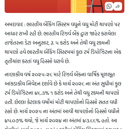
અમદાવાદ : ભારતીય બેંકિંગ સિસ્ટમ વધુને વધુ મોટી થાપણો પર
આધાર રાખી રહી છે. ભારતીય રિઝર્વ બેંક દ્વારા જાહેર કરાયેલા
તાજેતરના ડેટા અનુસાર, રૂ. ૫ કરોડ અને તેથી વધુ રકમની
થાપણો હવે ભારતીય બેંકિંગ સિસ્ટમમાં કુલ ટર્મ ડિપોઝિટના એક
તૃતીયાંશ કરતાં વધુ હિસ્સો ધરાવે છે.
નાણાકીય વર્ષ ૨૦૨૫-૨૬ માટે રિઝર્વ બેંકના વાર્ષિક મૂળભૂત
આંકડાકીય નિવેદન દર્શાવે છે કે માર્ચ ૨૦૨૬ ના અંત સુધીમાં કુલ
ટર્મ ડિપોઝિટના ૪૬.૩% ૧ કરોડ અને તેથી વધુ રકમની થાપણો
હતી. છેલ્લા કેટલાક વર્ષોમાં મોટી થાપણોનો હિસ્સો સતત વધી
રહ્યો છે. માર્ચ ૨૦૨૫ ના અંતમાં આવી થાપણોનો હિસ્સો વધીને
૪૫.૦૭% થયો, જે માર્ચ ૨૦૨૪ ના અંતમાં ૪૩.૬૬% હતો. આ