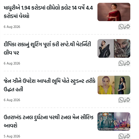
માધુરીએ 1.94 કરોડમાં લીધેલો ફલેટ 14 વર્ષે 4.4
કરોડમાં વેચ્યો
6 Aug 2026
દીપિકા રાકાનું શૂટિંગ પૂર્ણ કરી સપ્ટે.થી મેટર્નિટી
લીવ પર
RSS
Chief
6 Aug 2026
Mohan
'અમા
Bhagwat
ગુજરાતમાં
મહોલ
જેન ઝીને ઉપદેશ આપતી ભૂમિ પોતે સ્ટુડન્ટ તરીકે
On
જેના પર
કેમ
ઉદ્ધત હતી
LGBTQ:
પ્રતિબંધ
છે?',
LGBTQ+
લાગ્યો એ
પાડ
6 Aug 2026
અને
એનાલોગ
ટોકત
સમલૈંગિક
પનીરની
સબ
ઉત્તરાખંડ ટનલ દુર્ઘટના પરથી ટનલ મેન સીરિઝ
લગ્નો મુદ્દે
ઓળખ
શીખ
આવશે
RSSના
કેવી રીતે
મિત્ર
5 Aug 2026
વડા મોહન
કરી શકાય?
મળી