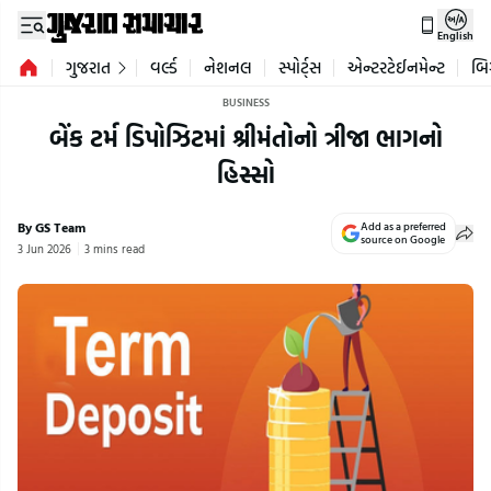
English
ગુજરાત
વર્લ્ડ
નેશનલ
સ્પોર્ટ્સ
એન્ટરટેઈનમેન્ટ
બિ
BUSINESS
બેંક ટર્મ ડિપોઝિટમાં શ્રીમંતોનો ત્રીજા ભાગનો
હિસ્સો
By GS Team
Add as a preferred
source on Google
3 Jun 2026
3 mins read