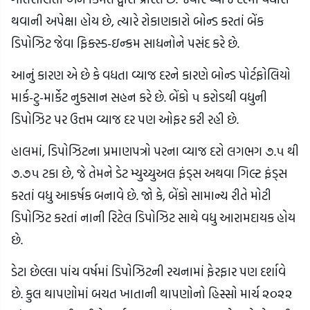
થવાની અપેક્ષા હોય છે, ત્યારે રોકાણકારો બોન્ડ કરતાં બેંક
ડિપોઝિટ જેવા ફિક્સ્ડ-ઇન્કમ સાધનોને પસંદ કરે છે.
આનું કારણ એ છે કે વધતા વ્યાજ દરને કારણે બોન્ડ પોર્ટફોલિયો
માર્ક-ટુ-માર્કેટ નુકસાન સહન કરે છે. બેંકો ૫ કરોડથી વધુની
ડિપોઝિટ પર ઉત્તમ વ્યાજ દર પણ ઓફર કરી રહી છે.
હાલમાં, ડિપોઝિટના પ્રમાણપત્રો પરના વ્યાજ દરો લગભગ ૭.૫ થી
૭.૭૫ ટકા છે, જે તેમને ડેટ મ્યુચ્યુઅલ ફંડ્સ અથવા ગિલ્ટ ફંડ્સ
કરતાં વધુ આકર્ષક બનાવે છે. જો કે, બેંકો સામાન્ય રીતે મોટી
ડિપોઝિટ કરતાં નાની રિટેલ ડિપોઝિટ સાથે વધુ આરામદાયક હોય
છે.
ડેટા છેલ્લા પાંચ વર્ષમાં ડિપોઝિટની રચનામાં ફેરફાર પણ દર્શાવે
છે. કુલ થાપણોમાં બચત ખાતાની થાપણોનો હિસ્સો માર્ચ ૨૦૨૨