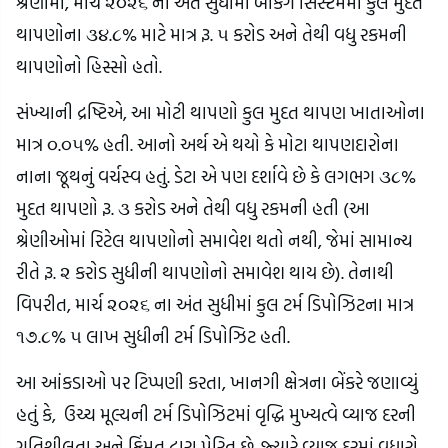
શ્રેણીમાં, માર્ચ ૨૦૨૬ ના અંત સુધીમાં બેંકિંગ સિસ્ટમમાં કુલ મુદત
થાપણોના ૩૪.૮% માટે માત્ર રૂ. ૫ કરોડ અને તેથી વધુ રકમની
થાપણોનો હિસ્સો હતો.
સંખ્યાની દ્રષ્ટિએ, આ મોટી થાપણો કુલ મુદત થાપણ ખાતાઓના
માત્ર ૦.૦૫% હતી. આનો અર્થ એ થયો કે મોટા થાપણદારોના
નાના જૂથનું વર્ચસ્વ હતું. ડેટા એ પણ દર્શાવે છે કે લગભગ ૩૮%
મુદત થાપણો રૂ. ૩ કરોડ અને તેથી વધુ રકમની હતી (આ
શ્રેણીઓમાં રિટેલ થાપણોનો સમાવેશ થતો નથી, જેમાં સામાન્ય
રીતે રૂ. ૨ કરોડ સુધીની થાપણોનો સમાવેશ થાય છે). તેનાથી
વિપરીત, માર્ચ ૨૦૨૬ ના અંત સુધીમાં કુલ ટર્મ ડિપોઝિટના માત્ર
૧૭.૮% ૫ લાખ સુધીની ટર્મ ડિપોઝિટ હતી.
આ આંકડાઓ પર ટિપ્પણી કરતા, ખાનગી ક્ષેત્રના બેંકરે જણાવ્યું
હતું કે, ઉચ્ચ મૂલ્યની ટર્મ ડિપોઝિટમાં વૃદ્ધિ મુખ્યત્વે વ્યાજ દરની
ગતિશીલતા અને કિંમત દ્વારા પ્રેરિત છે. જ્યારે વ્યાજ દરમાં વધારો