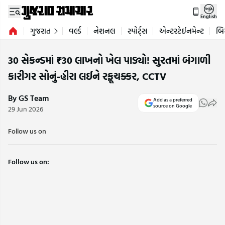
English
ગુજરાત
વર્લ્ડ
નેશનલ
સ્પોર્ટ્સ
એન્ટરટેઈનમેન્ટ
બિ
30 સેકન્ડમાં ₹30 લાખનો ખેલ પાડ્યો! સુરતમાં બંગાળી
કારીગર સોનું-હીરા લઈને રફૂચક્કર, CCTV
By GS Team
Add as a preferred
source on Google
29 Jun 2026
Follow us on
Follow us on: