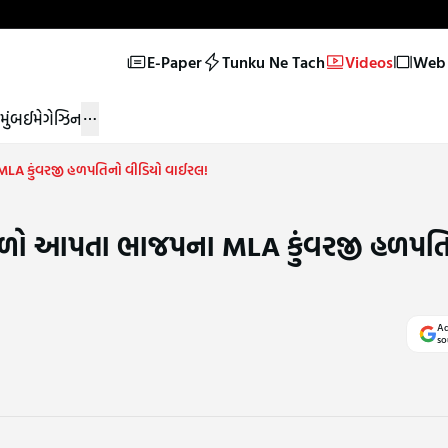
E-Paper
Tunku Ne Tach
Videos
Web 
મુંબઈ
મેગેઝિન
ા MLA કુંવરજી હળપતિનો વીડિયો વાઈરલ!
ને ગાળો આપતા ભાજપના MLA કુંવરજી હળપત
Ad
so