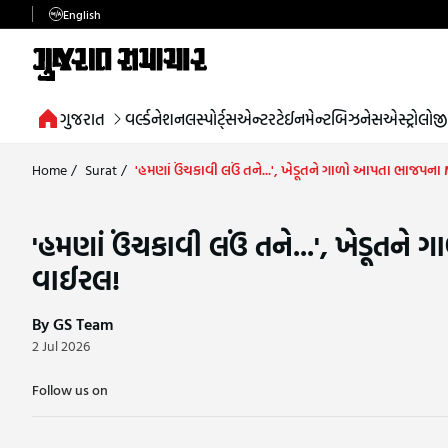
English
ગુજરાત
વર્લ્ડ
નેશનલ
સ્પોર્ટ્સ
એન્ટરટેઈનમેન્ટ
બિઝનેસ
એસ્ટ્રોલોજી
Home
/
Surat
/
'હમણાં ઉંચકાવી લઉં તને...', ખેડૂતને ગાળો આપતા ભાજપન
'હમણાં ઉંચકાવી લઉં તને...', ખેડૂત
વાઈરલ!
By GS Team
2 Jul 2026
Follow us on