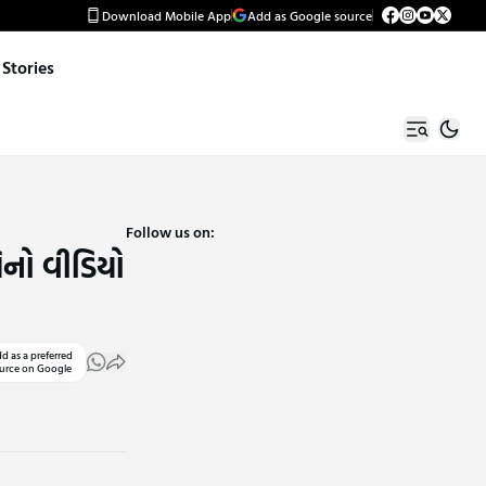
Download Mobile App
Add as Google source
Stories
Follow us on:
િનો વીડિયો
d as a preferred
urce on Google