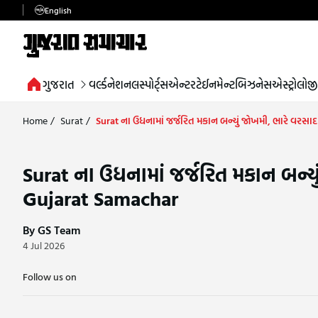
English
ગુજરાત
વર્લ્ડ
નેશનલ
સ્પોર્ટ્સ
એન્ટરટેઈનમેન્ટ
બિઝનેસ
એસ્ટ્રોલોજી
Home
/
Surat
/
Surat ના ઉધનામાં જર્જરિત મકાન બન્યું જોખમી, ભારે વરસ
Surat ના ઉધનામાં જર્જરિત મકાન બન્ય
Gujarat Samachar
By GS Team
4 Jul 2026
Follow us on