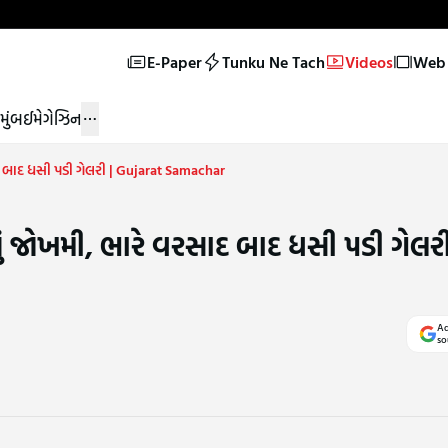
E-Paper
Tunku Ne Tach
Videos
Web 
મુંબઈ
મેગેઝિન
ાદ બાદ ધસી પડી ગેલરી | Gujarat Samachar
ું જોખમી, ભારે વરસાદ બાદ ધસી પડી ગેલરી
Ad
so