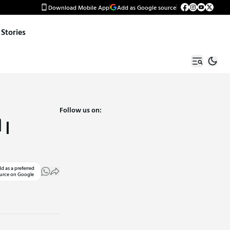
Download Mobile App
Add as Google source
Stories
Follow us on:
 |
d as a preferred
urce on Google