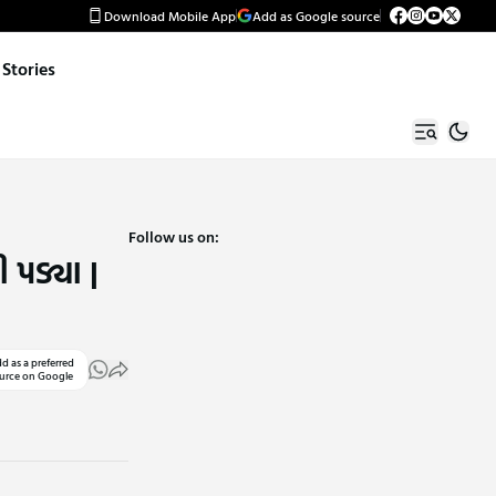
Download Mobile App
Add as Google source
Stories
Follow us on:
 પડ્યા |
d as a preferred
urce on Google