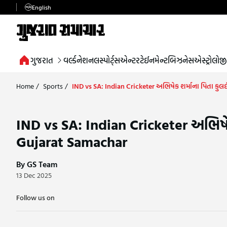
English
ગુજરાત
વર્લ્ડ
નેશનલ
સ્પોર્ટ્સ
એન્ટરટેઈનમેન્ટ
બિઝનેસ
એસ્ટ્રોલોજી
Home
/
Sports
/
IND vs SA: Indian Cricketer અભિષેક શર્માના પિતા કુલ
IND vs SA: Indian Cricketer અભિષેક
Gujarat Samachar
By GS Team
13 Dec 2025
Follow us on