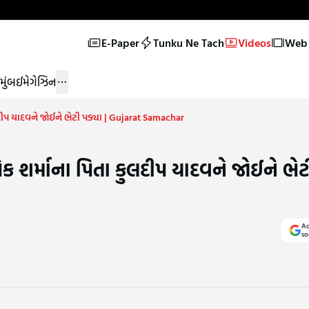
E-Paper
Tunku Ne Tach
Videos
Web 
મુંબઈ
મેગેઝિન
દીપ યાદવને જોઈને ભેટી પડ્યા | Gujarat Samachar
 શર્માના પિતા કુલદીપ યાદવને જોઈને ભેટી
Ad
so