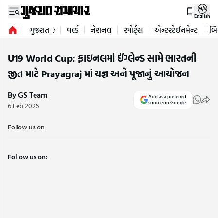
English
ગુજરાત
વર્લ્ડ
નેશનલ
સ્પોર્ટ્સ
એન્ટરટેઈનમેન્ટ
બિ
U19 World Cup: ફાઇનલમાં ઈંગ્લેન્ડ સામે ભારતની
જીત માટે Prayagraj માં યજ્ઞ અને પૂજાનું આયોજન
By GS Team
Add as a preferred
source on Google
6 Feb 2026
Follow us on
Follow us on: