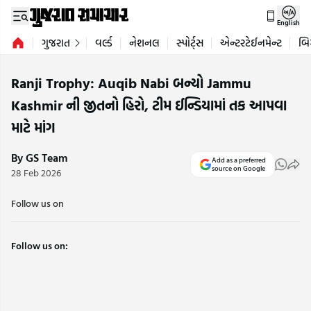
English
ગુજરાત
વર્લ્ડ
નેશનલ
સ્પોર્ટ્સ
એન્ટરટેઈનમેન્ટ
બિ
Ranji Trophy: Auqib Nabi બન્યો Jammu
Kashmir ની જીતનો હિરો, ટીમ ઈન્ડિયામાં તક આપવા
માટે માંગ
By GS Team
Add as a preferred
source on Google
28 Feb 2026
Follow us on
Follow us on: