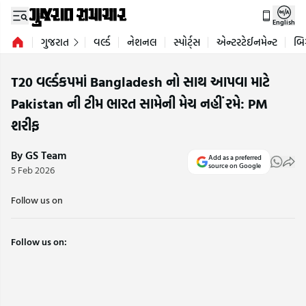
English
ગુજરાત
વર્લ્ડ
નેશનલ
સ્પોર્ટ્સ
એન્ટરટેઈનમેન્ટ
બિ
T20 વર્લ્ડકપમાં Bangladesh નો સાથ આપવા માટે
Pakistan ની ટીમ ભારત સામેની મેચ નહીં રમે: PM
શરીફ
By GS Team
Add as a preferred
source on Google
5 Feb 2026
Follow us on
Follow us on: