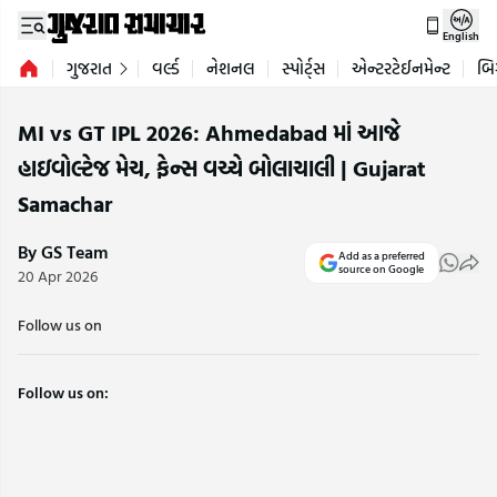
English
ગુજરાત
વર્લ્ડ
નેશનલ
સ્પોર્ટ્સ
એન્ટરટેઈનમેન્ટ
બિ
MI vs GT IPL 2026: Ahmedabad માં આજે
હાઇવોલ્ટેજ મેચ, ફેન્સ વચ્ચે બોલાચાલી | Gujarat
Samachar
By GS Team
Add as a preferred
source on Google
20 Apr 2026
Follow us on
Follow us on: