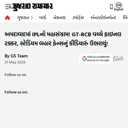
English
ગુજરાત
વર્લ્ડ
નેશનલ
સ્પોર્ટ્સ
એન્ટરટેઈનમેન્ટ
બિ
અમદાવાદમાં IPLનો મહાસંગ્રામ! GT-RCB વચ્ચે ફાઇનલ
ટક્કર, સ્ટેડિયમ બહાર ફેન્સનું કીડિયારું ઉભરાયું!
By GS Team
Add as a preferred
source on Google
31 May 2026
Follow us on
Follow us on: