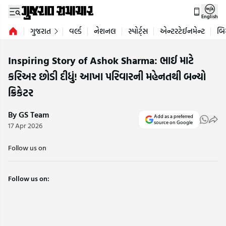
English
ગુજરાત
વર્લ્ડ
નેશનલ
સ્પોર્ટ્સ
એન્ટરટેઈનમેન્ટ
બિ
Inspiring Story of Ashok Sharma: ભાઈ માટે
કરિઅર છોડી દીધું! આખા પરિવારની મહેનતથી બન્યો
ક્રિકેટર
By GS Team
Add as a preferred
source on Google
17 Apr 2026
Follow us on
Follow us on: