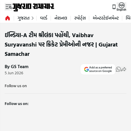
English
ગુજરાત
વર્લ્ડ
નેશનલ
સ્પોર્ટ્સ
એન્ટરટેઈનમેન્ટ
બિ
ઈન્ડિયા-A ટીમ શ્રીલંકા પહોંચી, Vaibhav
Suryavanshi પર ક્રિકેટ પ્રેમીઓની નજર | Gujarat
Samachar
By GS Team
Add as a preferred
source on Google
5 Jun 2026
Follow us on
Follow us on: