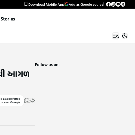
Download Mobile App
Add as Google source
Stories
Follow us on:
લકરથી આગળ
d as a preferred
urce on Google