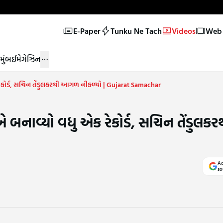
E-Paper
Tunku Ne Tach
Videos
Web 
મુંબઈ
મેગેઝિન
રેકોર્ડ, સચિન તેંડુલકરથી આગળ નીકળ્યો | Gujarat Samachar
એ બનાવ્યો વધુ એક રેકોર્ડ, સચિન તેંડુ
Ad
so