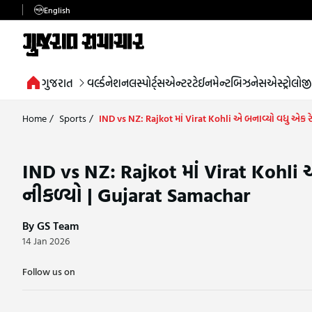
English
ગુજરાત
વર્લ્ડ
નેશનલ
સ્પોર્ટ્સ
એન્ટરટેઈનમેન્ટ
બિઝનેસ
એસ્ટ્રોલોજી
Home
/
Sports
/
IND vs NZ: Rajkot માં Virat Kohli એ બનાવ્યો વધુ એક 
IND vs NZ: Rajkot માં Virat Kohli 
નીકળ્યો | Gujarat Samachar
By GS Team
14 Jan 2026
Follow us on