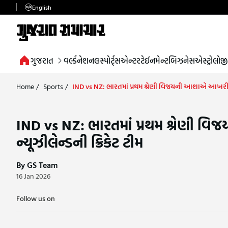
English
ગુજરાત
વર્લ્ડ
નેશનલ
સ્પોર્ટ્સ
એન્ટરટેઈનમેન્ટ
બિઝનેસ
એસ્ટ્રોલોજી
Home
/
Sports
/
IND vs NZ: ભારતમાં પ્રથમ શ્રેણી વિજયની આશાએ આખરી વન-ડ
IND vs NZ: ભારતમાં પ્રથમ શ્રેણી વ
ન્યૂઝીલેન્ડની ક્રિકેટ ટીમ
By GS Team
16 Jan 2026
Follow us on