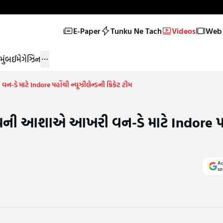
E-Paper
Tunku Ne Tach
Videos
Web 
મુંબઈ
મેગેઝિન
ે માટે Indore પહોંચી ન્યૂઝીલેન્ડની ક્રિકેટ ટીમ
િજયની આશાએ આખરી વન-ડે માટે Indore પ
Ad
so