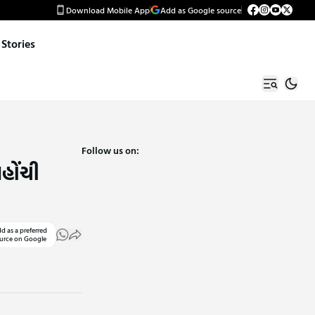
Download Mobile App
Add as Google source
Stories
Follow us on:
હોંચી
d as a preferred
urce on Google