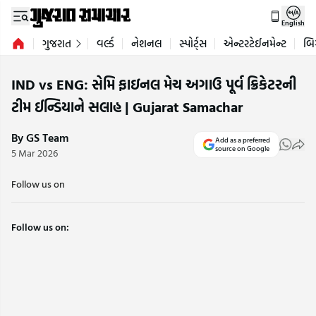
English
ગુજરાત
વર્લ્ડ
નેશનલ
સ્પોર્ટ્સ
એન્ટરટેઈનમેન્ટ
બિ
IND vs ENG: સેમિ ફાઇનલ મેચ અગાઉ પૂર્વ ક્રિકેટરની
ટીમ ઈન્ડિયાને સલાહ | Gujarat Samachar
By GS Team
Add as a preferred
source on Google
5 Mar 2026
Follow us on
Follow us on: