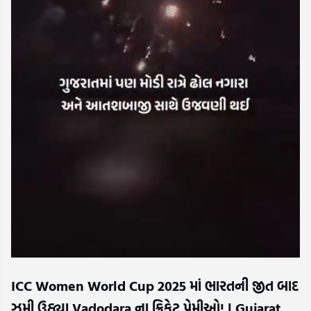
ICC Women World Cup 2025 માં ભારતની જીત બાદ
ઝૂમી ઉઠ્યા Vadodara ના ક્રિકેટ પ્રેમીઓ! | Gujarat