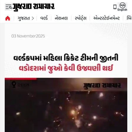
English
ગુજરાત
વર્લ્ડ
નેશનલ
સ્પોર્ટ્સ
એન્ટરટેઈનમેન્ટ
બિ