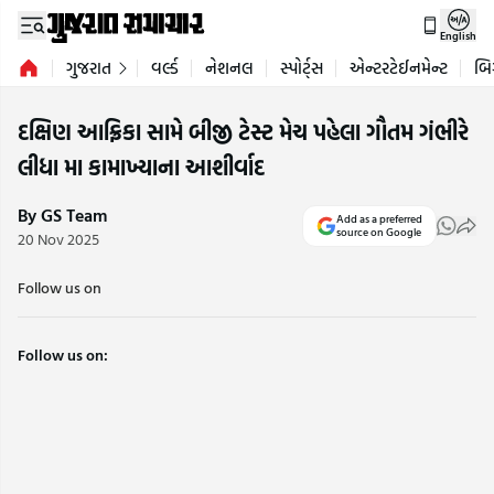
English
ગુજરાત
વર્લ્ડ
નેશનલ
સ્પોર્ટ્સ
એન્ટરટેઈનમેન્ટ
બિ
દક્ષિણ આફ્રિકા સામે બીજી ટેસ્ટ મેચ પહેલા ગૌતમ ગંભીરે
લીધા મા કામાખ્યાના આશીર્વાદ
By GS Team
Add as a preferred
source on Google
20 Nov 2025
Follow us on
Follow us on: