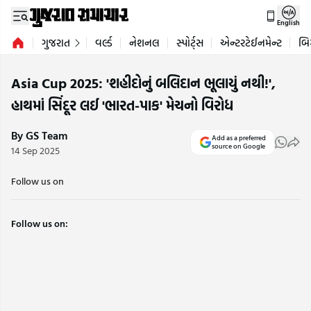
English
ગુજરાત
વર્લ્ડ
નેશનલ
સ્પોર્ટ્સ
એન્ટરટેઈનમેન્ટ
બિ
Asia Cup 2025: 'શહીદોનું બલિદાન ભૂલાયું નથી!',
હાથમાં સિંદૂર લઈ 'ભારત-પાક' મેચનો વિરોધ
By GS Team
Add as a preferred
source on Google
14 Sep 2025
Follow us on
Follow us on: