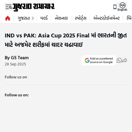
English
ગુજરાત
વર્લ્ડ
નેશનલ
સ્પોર્ટ્સ
એન્ટરટેઈનમેન્ટ
બિ
IND vs PAK: Asia Cup 2025 Final માં ભારતની જીત
માટે અજમેર શરીફમાં ચાદર ચઢાવાઇ
By GS Team
Add as a preferred
source on Google
28 Sep 2025
Follow us on
Follow us on: