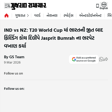
English
ગુજરાત
વર્લ્ડ
નેશનલ
સ્પોર્ટ્સ
એન્ટરટેઈનમેન્ટ
બિ
IND vs NZ: T20 World Cup માં ભારતની જીત બાદ
ફિલ્ડિંગ કોચ દિલીપે Jasprit Bumrah ના ભરપેટ
વખાણ કર્યા
By GS Team
Add as a preferred
source on Google
9 Mar 2026
Follow us on
Follow us on: