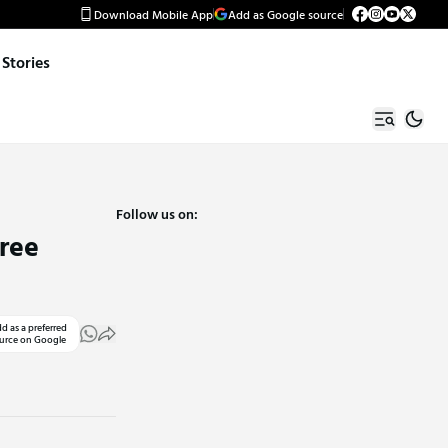
Download Mobile App
Add as Google source
Stories
Follow us on:
free
d as a preferred
urce on Google