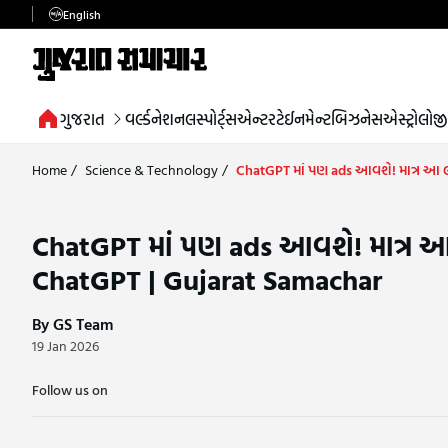
English
ગુજરાત
વર્લ્ડ
નેશનલ
સ્પોર્ટ્સ
એન્ટરટેઈનમેન્ટ
બિઝનેસ
એસ્ટ્રોલોજી
Home
/
Science & Technology
/
ChatGPT માં પણ ads આવશે! માત્ર આ લ
ChatGPT માં પણ ads આવશે! માત્ર આ
ChatGPT | Gujarat Samachar
By GS Team
19 Jan 2026
Follow us on