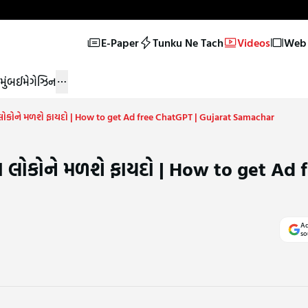
E-Paper
Tunku Ne Tach
Videos
Web 
મુંબઈ
મેગેઝિન
ોકોને મળશે ફાયદો | How to get Ad free ChatGPT | Gujarat Samachar
 લોકોને મળશે ફાયદો | How to get Ad 
Ad
so