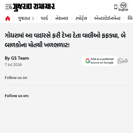
English
ગુજરાત
વર્લ્ડ
નેશનલ
સ્પોર્ટ્સ
એન્ટરટેઈનમેન્ટ
બિ
ગોધરામાં આ વાઇરસે ફરી દેખા દેતા વાલીઓ ફફડ્યા, બે
બાળકોના મોતથી ખળભળાટ!
By GS Team
Add as a preferred
source on Google
7 Jul 2026
Follow us on
Follow us on: