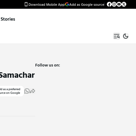
Download Mobile App
Add as Google source
Stories
Follow us on:
 Samachar
d as a preferred
urce on Google