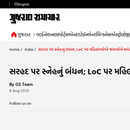
English
ગુજરાત
વર્લ્ડ
નેશનલ
સ્પોર્ટ્સ
એન્ટરટેઈનમેન્ટ
બિઝનેસ
એસ્ટ્રોલોજી
Home
/
India
/
સરહદ પર સ્નેહનું બંધન; LoC પર મહિલાઓએ જવાનોને બાંધ
સરહદ પર સ્નેહનું બંધન; LoC પર મહ
By GS Team
8 Aug 2025
Follow us on