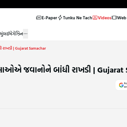
E-Paper
Tunku Ne Tach
Videos
Web 
મુંબઈ
મેગેઝિન
ી રાખડી | Gujarat Samachar
િલાઓએ જવાનોને બાંધી રાખડી | Gujarat
Ad
so