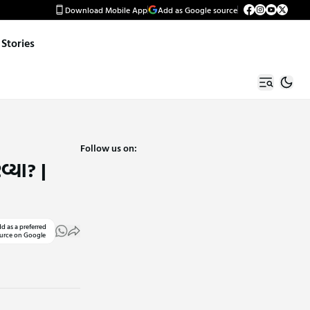
Download Mobile App
Add as Google source
Stories
Follow us on:
્યા? |
d as a preferred
urce on Google