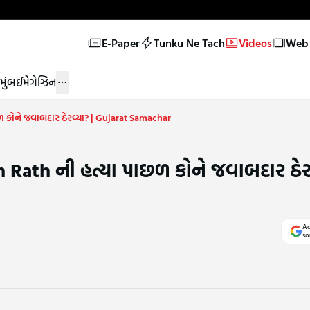
E-Paper
Tunku Ne Tach
Videos
Web 
મુંબઈ
મેગેઝિન
કોને જવાબદાર ઠેરવ્યા? | Gujarat Samachar
ath ની હત્યા પાછળ કોને જવાબદાર ઠેરવ
Ad
so