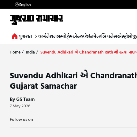
English
ગુજરાત
વર્લ્ડ
નેશનલ
સ્પોર્ટ્સ
એન્ટરટેઈનમેન્ટ
બિઝનેસ
એસ્ટ્રોલોજી
Home
/
India
/
Suvendu Adhikari એ Chandranath Rath ની હત્યા પાછળ 
Suvendu Adhikari એ Chandranath R
Gujarat Samachar
By GS Team
7 May 2026
Follow us on