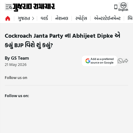
English
ગુજરાત
વર્લ્ડ
નેશનલ
સ્પોર્ટ્સ
એન્ટરટેઈનમેન્ટ
બિ
Cockroach Janta Party ના Abhijeet Dipke એ
કહ્યું BJP વિશે શું કહ્યું?
By GS Team
Add as a preferred
source on Google
21 May 2026
Follow us on
Follow us on: