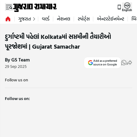
English
ગુજરાત
વર્લ્ડ
નેશનલ
સ્પોર્ટ્સ
એન્ટરટેઈનમેન્ટ
બિ
દુર્ગાષ્ટમી પહેલાં Kolkataમાં સપ્તમીની તૈયારીઓ
પૂરજોશમાં | Gujarat Samachar
By GS Team
Add as a preferred
source on Google
29 Sep 2025
Follow us on
Follow us on: