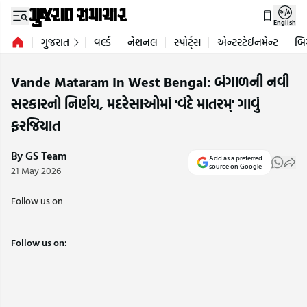
English
ગુજરાત
વર્લ્ડ
નેશનલ
સ્પોર્ટ્સ
એન્ટરટેઈનમેન્ટ
બિ
Vande Mataram In West Bengal: બંગાળની નવી
સરકારનો નિર્ણય, મદરેસાઓમાં 'વંદે માતરમ્' ગાવું
ફરજિયાત
By GS Team
Add as a preferred
source on Google
21 May 2026
Follow us on
Follow us on: