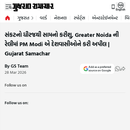
English
ગુજરાત
વર્લ્ડ
નેશનલ
સ્પોર્ટ્સ
એન્ટરટેઈનમેન્ટ
બિ
સંકટનો ધીરજથી સામનો કરીશુ, Greater Noida ની
રેલીમાં PM Modi એ દેશવાસીઓને કરી અપીલ |
Gujarat Samachar
By GS Team
Add as a preferred
source on Google
28 Mar 2026
Follow us on
Follow us on: